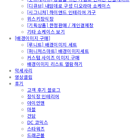
[디큐브] 내맘데로 구성 디오라마 쇼케이스
[시그니처] 하이앤드 인테리어 가구
위스키장식장
[기획상품] 한정판매 / 개인결제창
기타 쇼케이스 보기
[배경이미지 구매]
[루니트] 배경이미지 세트
[퍼니처스마트] 배경이미지세트
커스텀 사이즈 이미지 구매
배경이미지 리스트 열람하기
악세사리
영상클립
후기
고객 후기 블로그
장식장 인테리어
아이언맨
마블
건담
DC 코믹스
스타워즈
드래곤볼