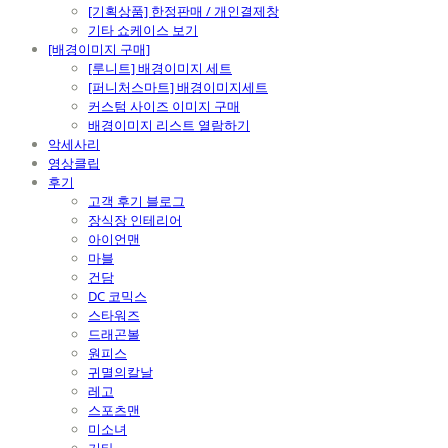
[기획상품] 한정판매 / 개인결제창
기타 쇼케이스 보기
[배경이미지 구매]
[루니트] 배경이미지 세트
[퍼니처스마트] 배경이미지세트
커스텀 사이즈 이미지 구매
배경이미지 리스트 열람하기
악세사리
영상클립
후기
고객 후기 블로그
장식장 인테리어
아이언맨
마블
건담
DC 코믹스
스타워즈
드래곤볼
원피스
귀멸의칼날
레고
스포츠맨
미소녀