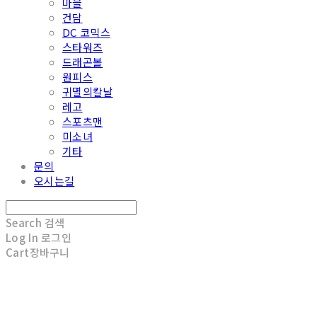
마블
건담
DC 코믹스
스타워즈
드래곤볼
원피스
귀멸의칼날
레고
스포츠맨
미소녀
기타
문의
오시는길
Search
검색
Log In
로그인
Cart
장바구니