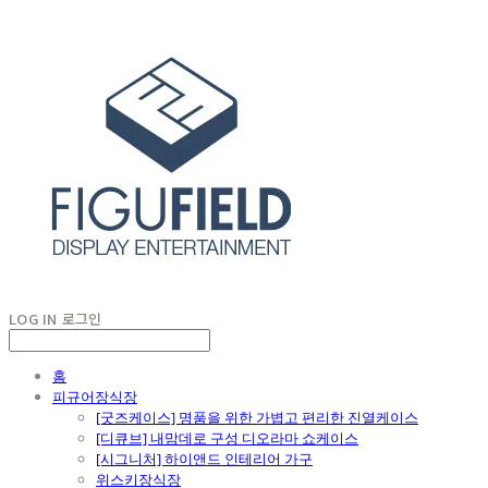
LOG IN
로그인
홈
피규어장식장
[굿즈케이스] 명품을 위한 가볍고 편리한 진열케이스
[디큐브] 내맘데로 구성 디오라마 쇼케이스
[시그니처] 하이앤드 인테리어 가구
위스키장식장