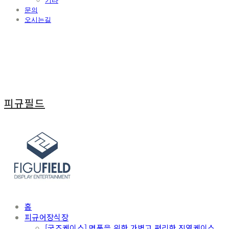
기타
문의
오시는길
피규필드
홈
피규어장식장
[굿즈케이스] 명품을 위한 가볍고 편리한 진열케이스