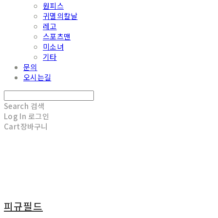
원피스
귀멸의칼날
레고
스포츠맨
미소녀
기타
문의
오시는길
Search
검색
Log In
로그인
Cart
장바구니
피규필드