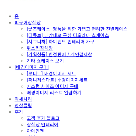
홈
피규어장식장
[굿즈케이스] 명품을 위한 가볍고 편리한 진열케이스
[디큐브] 내맘데로 구성 디오라마 쇼케이스
[시그니처] 하이앤드 인테리어 가구
위스키장식장
[기획상품] 한정판매 / 개인결제창
기타 쇼케이스 보기
[배경이미지 구매]
[루니트] 배경이미지 세트
[퍼니처스마트] 배경이미지세트
커스텀 사이즈 이미지 구매
배경이미지 리스트 열람하기
악세사리
영상클립
후기
고객 후기 블로그
장식장 인테리어
아이언맨