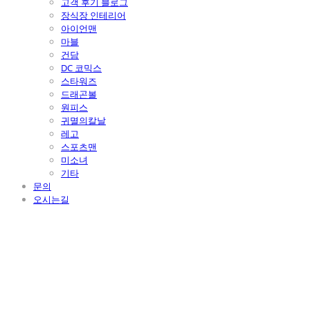
고객 후기 블로그
장식장 인테리어
아이언맨
마블
건담
DC 코믹스
스타워즈
드래곤볼
원피스
귀멸의칼날
레고
스포츠맨
미소녀
기타
문의
오시는길