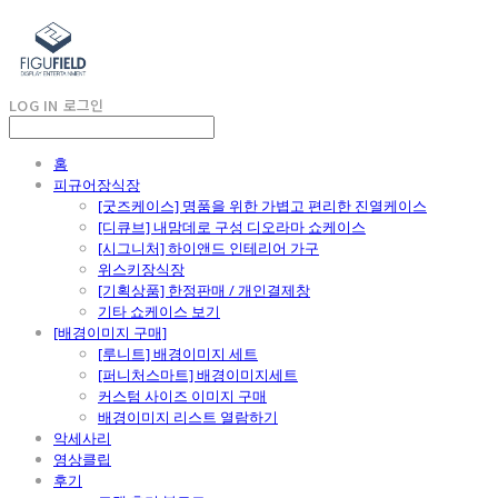
LOG IN
로그인
홈
피규어장식장
[굿즈케이스] 명품을 위한 가볍고 편리한 진열케이스
[디큐브] 내맘데로 구성 디오라마 쇼케이스
[시그니처] 하이앤드 인테리어 가구
위스키장식장
[기획상품] 한정판매 / 개인결제창
기타 쇼케이스 보기
[배경이미지 구매]
[루니트] 배경이미지 세트
[퍼니처스마트] 배경이미지세트
커스텀 사이즈 이미지 구매
배경이미지 리스트 열람하기
악세사리
영상클립
후기