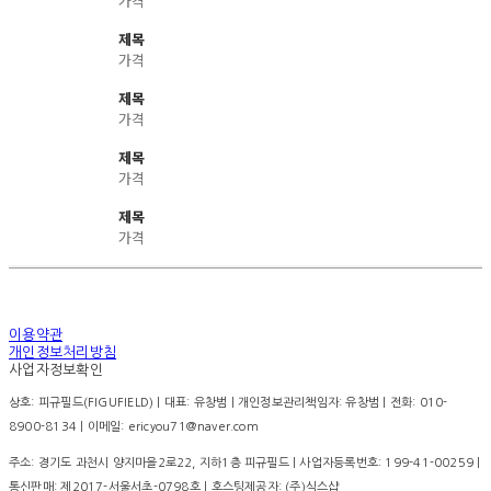
가격
제목
가격
제목
가격
제목
가격
제목
가격
이용약관
개인정보처리방침
사업자정보확인
상호: 피규필드(FIGUFIELD) | 대표: 유창범 | 개인정보관리책임자: 유창범 | 전화: 010-
8900-8134 | 이메일: ericyou71@naver.com
주소: 경기도 과천시 양지마을2로22, 지하1층 피규필드 | 사업자등록번호:
199-41-00259
|
통신판매:
제2017-서울서초-0798호
| 호스팅제공자: (주)식스샵