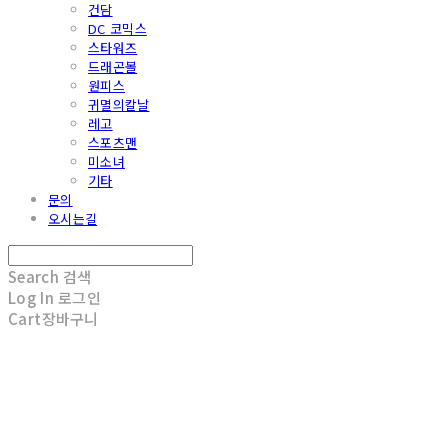
건담
DC 코믹스
스타워즈
드래곤볼
원피스
귀멸의칼날
레고
스포츠맨
미소녀
기타
문의
오시는길
Search
검색
Log In
로그인
Cart
장바구니