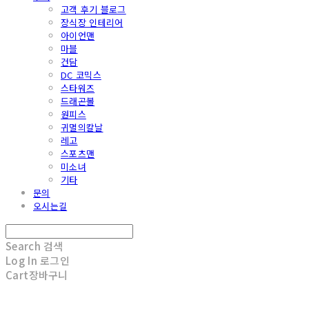
고객 후기 블로그
장식장 인테리어
아이언맨
마블
건담
DC 코믹스
스타워즈
드래곤볼
원피스
귀멸의칼날
레고
스포츠맨
미소녀
기타
문의
오시는길
Search
검색
Log In
로그인
Cart
장바구니