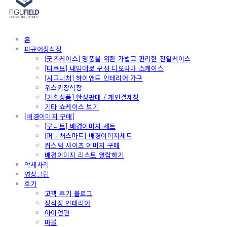
홈
피규어장식장
[굿즈케이스] 명품을 위한 가볍고 편리한 진열케이스
[디큐브] 내맘데로 구성 디오라마 쇼케이스
[시그니처] 하이앤드 인테리어 가구
위스키장식장
[기획상품] 한정판매 / 개인결제창
기타 쇼케이스 보기
[배경이미지 구매]
[루니트] 배경이미지 세트
[퍼니처스마트] 배경이미지세트
커스텀 사이즈 이미지 구매
배경이미지 리스트 열람하기
악세사리
영상클립
후기
고객 후기 블로그
장식장 인테리어
아이언맨
마블