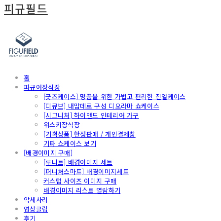
피규필드
홈
피규어장식장
[굿즈케이스] 명품을 위한 가볍고 편리한 진열케이스
[디큐브] 내맘데로 구성 디오라마 쇼케이스
[시그니처] 하이앤드 인테리어 가구
위스키장식장
[기획상품] 한정판매 / 개인결제창
기타 쇼케이스 보기
[배경이미지 구매]
[루니트] 배경이미지 세트
[퍼니처스마트] 배경이미지세트
커스텀 사이즈 이미지 구매
배경이미지 리스트 열람하기
악세사리
영상클립
후기