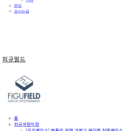
기타
문의
오시는길
피규필드
홈
피규어장식장
[굿즈케이스] 명품을 위한 가볍고 편리한 진열케이스