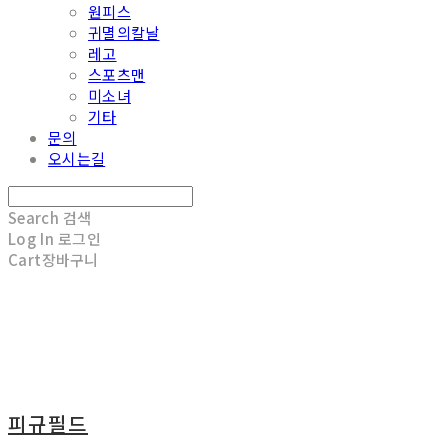
원피스
귀멸의칼날
레고
스포츠맨
미소녀
기타
문의
오시는길
Search
검색
Log In
로그인
Cart
장바구니
피규필드