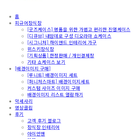
홈
피규어장식장
[굿즈케이스] 명품을 위한 가볍고 편리한 진열케이스
[디큐브] 내맘데로 구성 디오라마 쇼케이스
[시그니처] 하이앤드 인테리어 가구
위스키장식장
[기획상품] 한정판매 / 개인결제창
기타 쇼케이스 보기
[배경이미지 구매]
[루니트] 배경이미지 세트
[퍼니처스마트] 배경이미지세트
커스텀 사이즈 이미지 구매
배경이미지 리스트 열람하기
악세사리
영상클립
후기
고객 후기 블로그
장식장 인테리어
아이언맨