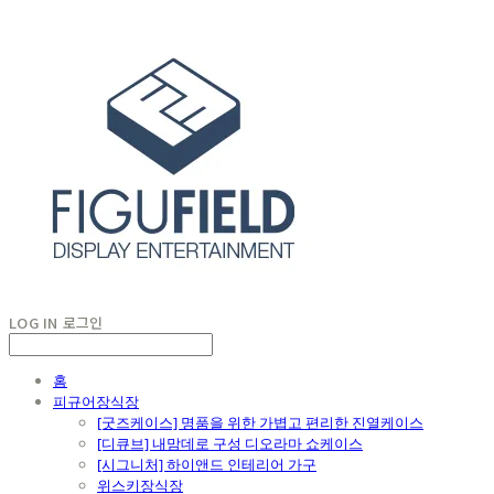
LOG IN
로그인
홈
피규어장식장
[굿즈케이스] 명품을 위한 가볍고 편리한 진열케이스
[디큐브] 내맘데로 구성 디오라마 쇼케이스
[시그니처] 하이앤드 인테리어 가구
위스키장식장