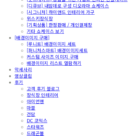
[디큐브] 내맘데로 구성 디오라마 쇼케이스
[시그니처] 하이앤드 인테리어 가구
위스키장식장
[기획상품] 한정판매 / 개인결제창
기타 쇼케이스 보기
[배경이미지 구매]
[루니트] 배경이미지 세트
[퍼니처스마트] 배경이미지세트
커스텀 사이즈 이미지 구매
배경이미지 리스트 열람하기
악세사리
영상클립
후기
고객 후기 블로그
장식장 인테리어
아이언맨
마블
건담
DC 코믹스
스타워즈
드래곤볼