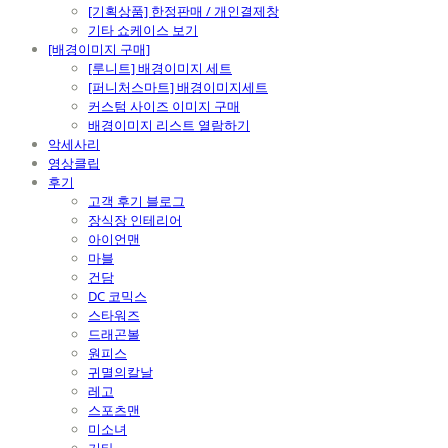
[기획상품] 한정판매 / 개인결제창
기타 쇼케이스 보기
[배경이미지 구매]
[루니트] 배경이미지 세트
[퍼니처스마트] 배경이미지세트
커스텀 사이즈 이미지 구매
배경이미지 리스트 열람하기
악세사리
영상클립
후기
고객 후기 블로그
장식장 인테리어
아이언맨
마블
건담
DC 코믹스
스타워즈
드래곤볼
원피스
귀멸의칼날
레고
스포츠맨
미소녀