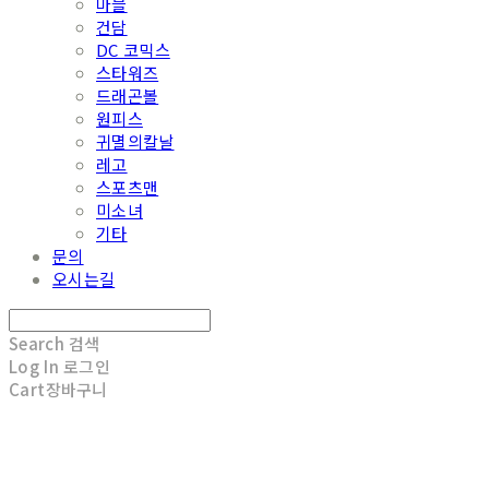
마블
건담
DC 코믹스
스타워즈
드래곤볼
원피스
귀멸의칼날
레고
스포츠맨
미소녀
기타
문의
오시는길
Search
검색
Log In
로그인
Cart
장바구니