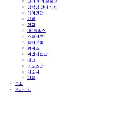
고객 후기 블로그
장식장 인테리어
아이언맨
마블
건담
DC 코믹스
스타워즈
드래곤볼
원피스
귀멸의칼날
레고
스포츠맨
미소녀
기타
문의
오시는길