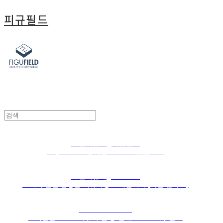
피규필드
액션피규어_피규필드
책상 다 빼고 장식장으로 도배했습니다
액션피규어_Sddalee
드디어 일단 완성한 피규어방 소개합니다 (사진 많아요)
HAVIT TATTOO
드래곤볼 SMSP 피규어 전 종 풀세트 feat. 피규필드