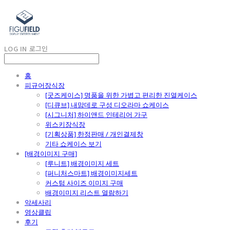
LOG IN
로그인
홈
피규어장식장
[굿즈케이스] 명품을 위한 가볍고 편리한 진열케이스
[디큐브] 내맘데로 구성 디오라마 쇼케이스
[시그니처] 하이앤드 인테리어 가구
위스키장식장
[기획상품] 한정판매 / 개인결제창
기타 쇼케이스 보기
[배경이미지 구매]
[루니트] 배경이미지 세트
[퍼니처스마트] 배경이미지세트
커스텀 사이즈 이미지 구매
배경이미지 리스트 열람하기
악세사리
영상클립
후기