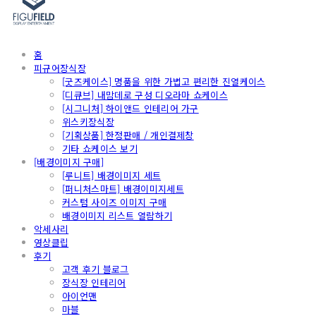
홈
피규어장식장
[굿즈케이스] 명품을 위한 가볍고 편리한 진열케이스
[디큐브] 내맘데로 구성 디오라마 쇼케이스
[시그니처] 하이앤드 인테리어 가구
위스키장식장
[기획상품] 한정판매 / 개인결제창
기타 쇼케이스 보기
[배경이미지 구매]
[루니트] 배경이미지 세트
[퍼니처스마트] 배경이미지세트
커스텀 사이즈 이미지 구매
배경이미지 리스트 열람하기
악세사리
영상클립
후기
고객 후기 블로그
장식장 인테리어
아이언맨
마블