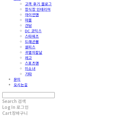
고객 후기 블로그
장식장 인테리어
아이언맨
마블
건담
DC 코믹스
스타워즈
드래곤볼
원피스
귀멸의칼날
레고
스포츠맨
미소녀
기타
문의
오시는길
Search
검색
Log In
로그인
Cart
장바구니