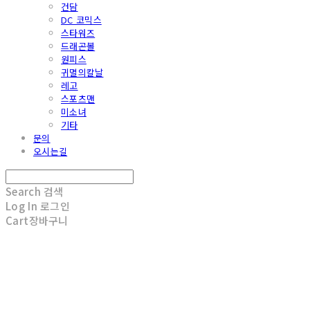
건담
DC 코믹스
스타워즈
드래곤볼
원피스
귀멸의칼날
레고
스포츠맨
미소녀
기타
문의
오시는길
Search
검색
Log In
로그인
Cart
장바구니