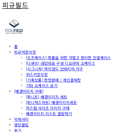
피규필드
홈
피규어장식장
[굿즈케이스] 명품을 위한 가볍고 편리한 진열케이스
[디큐브] 내맘데로 구성 디오라마 쇼케이스
[시그니처] 하이앤드 인테리어 가구
위스키장식장
[기획상품] 한정판매 / 개인결제창
기타 쇼케이스 보기
[배경이미지 구매]
[루니트] 배경이미지 세트
[퍼니처스마트] 배경이미지세트
커스텀 사이즈 이미지 구매
배경이미지 리스트 열람하기
악세사리
영상클립
후기