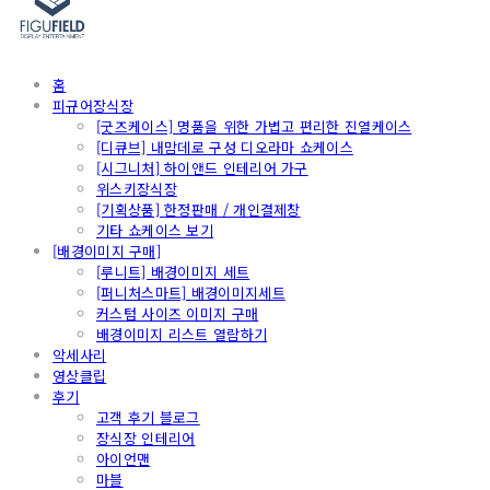
홈
피규어장식장
[굿즈케이스] 명품을 위한 가볍고 편리한 진열케이스
[디큐브] 내맘데로 구성 디오라마 쇼케이스
[시그니처] 하이앤드 인테리어 가구
위스키장식장
[기획상품] 한정판매 / 개인결제창
기타 쇼케이스 보기
[배경이미지 구매]
[루니트] 배경이미지 세트
[퍼니처스마트] 배경이미지세트
커스텀 사이즈 이미지 구매
배경이미지 리스트 열람하기
악세사리
영상클립
후기
고객 후기 블로그
장식장 인테리어
아이언맨
마블