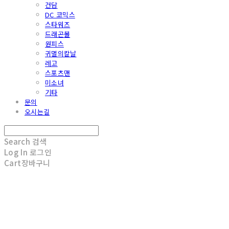
건담
DC 코믹스
스타워즈
드래곤볼
원피스
귀멸의칼날
레고
스포츠맨
미소녀
기타
문의
오시는길
Search
검색
Log In
로그인
Cart
장바구니