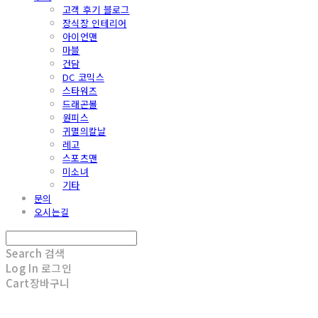
고객 후기 블로그
장식장 인테리어
아이언맨
마블
건담
DC 코믹스
스타워즈
드래곤볼
원피스
귀멸의칼날
레고
스포츠맨
미소녀
기타
문의
오시는길
Search
검색
Log In
로그인
Cart
장바구니