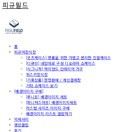
피규필드
홈
피규어장식장
[굿즈케이스] 명품을 위한 가볍고 편리한 진열케이스
[디큐브] 내맘데로 구성 디오라마 쇼케이스
[시그니처] 하이앤드 인테리어 가구
위스키장식장
[기획상품] 한정판매 / 개인결제창
기타 쇼케이스 보기
[배경이미지 구매]
[루니트] 배경이미지 세트
[퍼니처스마트] 배경이미지세트
커스텀 사이즈 이미지 구매
배경이미지 리스트 열람하기
악세사리
영상클립
후기