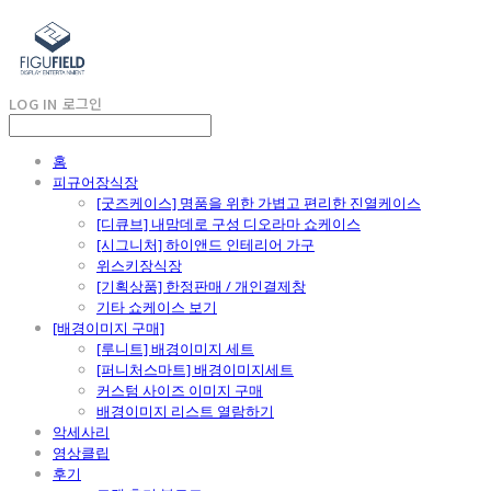
LOG IN
로그인
홈
피규어장식장
[굿즈케이스] 명품을 위한 가볍고 편리한 진열케이스
[디큐브] 내맘데로 구성 디오라마 쇼케이스
[시그니처] 하이앤드 인테리어 가구
위스키장식장
[기획상품] 한정판매 / 개인결제창
기타 쇼케이스 보기
[배경이미지 구매]
[루니트] 배경이미지 세트
[퍼니처스마트] 배경이미지세트
커스텀 사이즈 이미지 구매
배경이미지 리스트 열람하기
악세사리
영상클립
후기