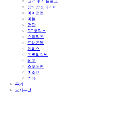
고객 후기 블로그
장식장 인테리어
아이언맨
마블
건담
DC 코믹스
스타워즈
드래곤볼
원피스
귀멸의칼날
레고
스포츠맨
미소녀
기타
문의
오시는길