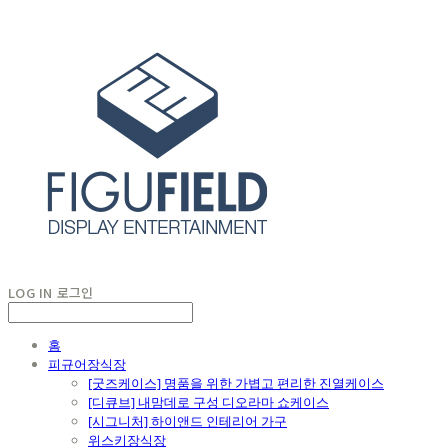
LOG IN
로그인
홈
피규어장식장
[굿즈케이스] 명품을 위한 가볍고 편리한 진열케이스
[디큐브] 내맘데로 구성 디오라마 쇼케이스
[시그니처] 하이앤드 인테리어 가구
위스키장식장