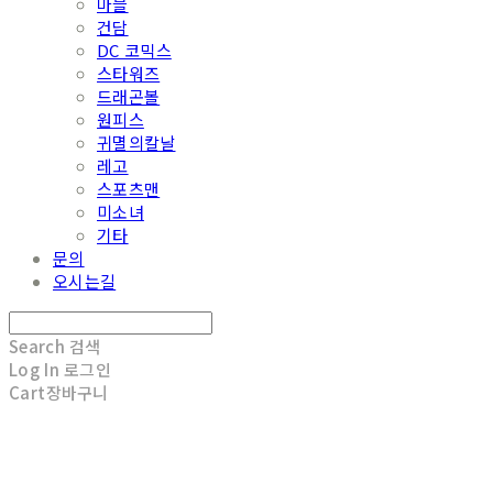
마블
건담
DC 코믹스
스타워즈
드래곤볼
원피스
귀멸의칼날
레고
스포츠맨
미소녀
기타
문의
오시는길
Search
검색
Log In
로그인
Cart
장바구니