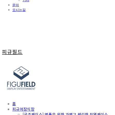
기타
문의
오시는길
피규필드
홈
피규어장식장
[굿즈케이스] 명품을 위한 가볍고 편리한 진열케이스