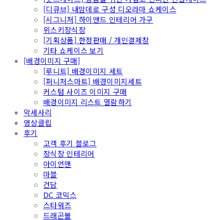
[디큐브] 내맘데로 구성 디오라마 쇼케이스
[시그니처] 하이앤드 인테리어 가구
위스키장식장
[기획상품] 한정판매 / 개인결제창
기타 쇼케이스 보기
[배경이미지 구매]
[루니트] 배경이미지 세트
[퍼니처스마트] 배경이미지세트
커스텀 사이즈 이미지 구매
배경이미지 리스트 열람하기
악세사리
영상클립
후기
고객 후기 블로그
장식장 인테리어
아이언맨
마블
건담
DC 코믹스
스타워즈
드래곤볼