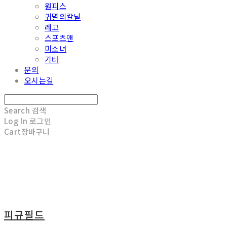
원피스
귀멸의칼날
레고
스포츠맨
미소녀
기타
문의
오시는길
Search
검색
Log In
로그인
Cart
장바구니
피규필드