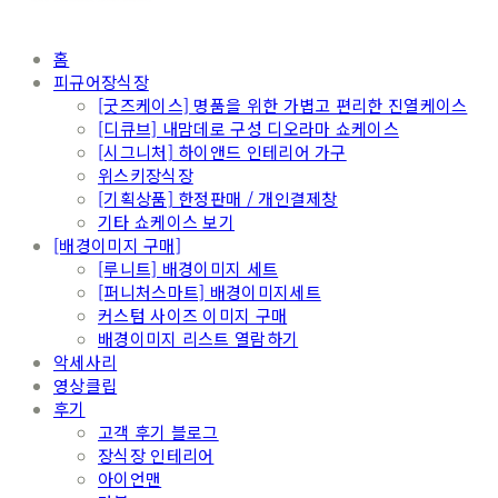
홈
피규어장식장
[굿즈케이스] 명품을 위한 가볍고 편리한 진열케이스
[디큐브] 내맘데로 구성 디오라마 쇼케이스
[시그니처] 하이앤드 인테리어 가구
위스키장식장
[기획상품] 한정판매 / 개인결제창
기타 쇼케이스 보기
[배경이미지 구매]
[루니트] 배경이미지 세트
[퍼니처스마트] 배경이미지세트
커스텀 사이즈 이미지 구매
배경이미지 리스트 열람하기
악세사리
영상클립
후기
고객 후기 블로그
장식장 인테리어
아이언맨