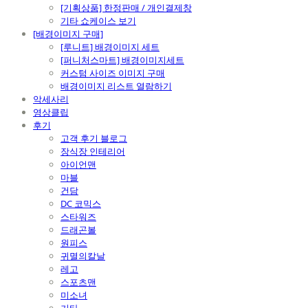
[기획상품] 한정판매 / 개인결제창
기타 쇼케이스 보기
[배경이미지 구매]
[루니트] 배경이미지 세트
[퍼니처스마트] 배경이미지세트
커스텀 사이즈 이미지 구매
배경이미지 리스트 열람하기
악세사리
영상클립
후기
고객 후기 블로그
장식장 인테리어
아이언맨
마블
건담
DC 코믹스
스타워즈
드래곤볼
원피스
귀멸의칼날
레고
스포츠맨
미소녀