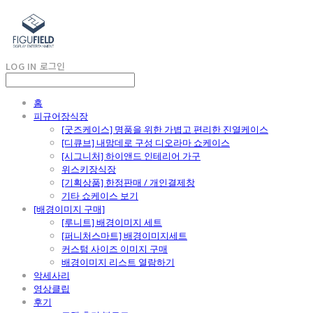
LOG IN
로그인
홈
피규어장식장
[굿즈케이스] 명품을 위한 가볍고 편리한 진열케이스
[디큐브] 내맘데로 구성 디오라마 쇼케이스
[시그니처] 하이앤드 인테리어 가구
위스키장식장
[기획상품] 한정판매 / 개인결제창
기타 쇼케이스 보기
[배경이미지 구매]
[루니트] 배경이미지 세트
[퍼니처스마트] 배경이미지세트
커스텀 사이즈 이미지 구매
배경이미지 리스트 열람하기
악세사리
영상클립
후기