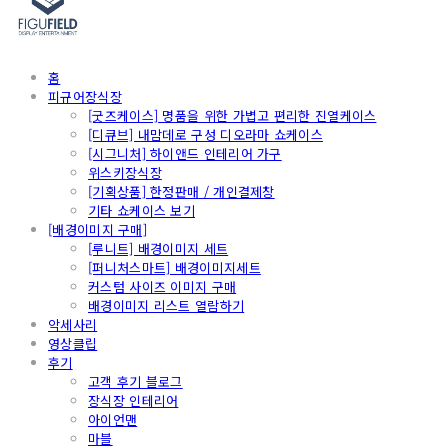
홈
피규어장식장
[굿즈케이스] 명품을 위한 가볍고 편리한 진열케이스
[디큐브] 내맘데로 구성 디오라마 쇼케이스
[시그니처] 하이앤드 인테리어 가구
위스키장식장
[기획상품] 한정판매 / 개인결제창
기타 쇼케이스 보기
[배경이미지 구매]
[루니트] 배경이미지 세트
[퍼니처스마트] 배경이미지세트
커스텀 사이즈 이미지 구매
배경이미지 리스트 열람하기
악세사리
영상클립
후기
고객 후기 블로그
장식장 인테리어
아이언맨
마블