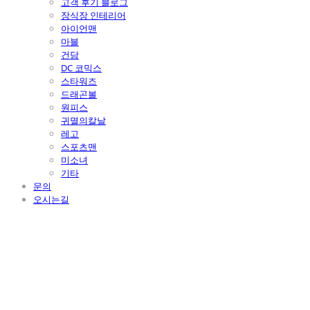
고객 후기 블로그
장식장 인테리어
아이언맨
마블
건담
DC 코믹스
스타워즈
드래곤볼
원피스
귀멸의칼날
레고
스포츠맨
미소녀
기타
문의
오시는길