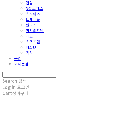
건담
DC 코믹스
스타워즈
드래곤볼
원피스
귀멸의칼날
레고
스포츠맨
미소녀
기타
문의
오시는길
Search
검색
Log In
로그인
Cart
장바구니