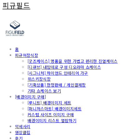
피규필드
홈
피규어장식장
[굿즈케이스] 명품을 위한 가볍고 편리한 진열케이스
[디큐브] 내맘데로 구성 디오라마 쇼케이스
[시그니처] 하이앤드 인테리어 가구
위스키장식장
[기획상품] 한정판매 / 개인결제창
기타 쇼케이스 보기
[배경이미지 구매]
[루니트] 배경이미지 세트
[퍼니처스마트] 배경이미지세트
커스텀 사이즈 이미지 구매
배경이미지 리스트 열람하기
악세사리
영상클립
후기