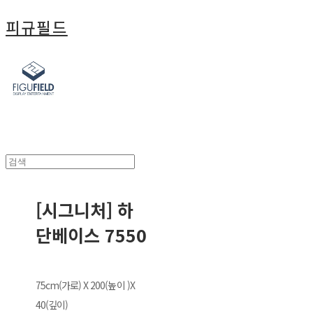
피규필드
[시그니처] 하
단베이스 7550
75cm(가로) X 200(높이 )X
40(깊이)