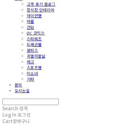
고객 후기 블로그
장식장 인테리어
아이언맨
마블
건담
DC 코믹스
스타워즈
드래곤볼
원피스
귀멸의칼날
레고
스포츠맨
미소녀
기타
문의
오시는길
Search
검색
Log In
로그인
Cart
장바구니