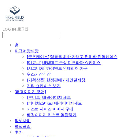
LOG IN
로그인
홈
피규어장식장
[굿즈케이스] 명품을 위한 가볍고 편리한 진열케이스
[디큐브] 내맘데로 구성 디오라마 쇼케이스
[시그니처] 하이앤드 인테리어 가구
위스키장식장
[기획상품] 한정판매 / 개인결제창
기타 쇼케이스 보기
[배경이미지 구매]
[루니트] 배경이미지 세트
[퍼니처스마트] 배경이미지세트
커스텀 사이즈 이미지 구매
배경이미지 리스트 열람하기
악세사리
영상클립
후기