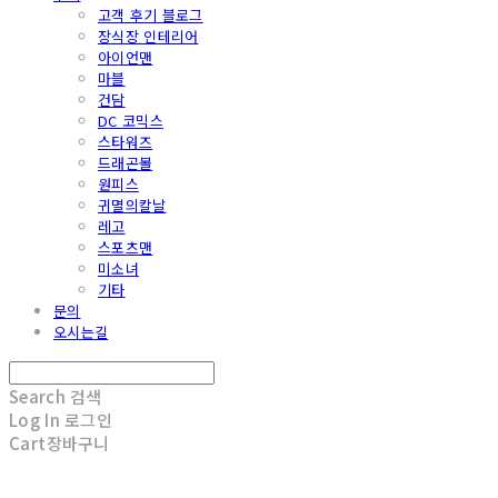
고객 후기 블로그
장식장 인테리어
아이언맨
마블
건담
DC 코믹스
스타워즈
드래곤볼
원피스
귀멸의칼날
레고
스포츠맨
미소녀
기타
문의
오시는길
Search
검색
Log In
로그인
Cart
장바구니