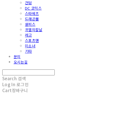
건담
DC 코믹스
스타워즈
드래곤볼
원피스
귀멸의칼날
레고
스포츠맨
미소녀
기타
문의
오시는길
Search
검색
Log In
로그인
Cart
장바구니