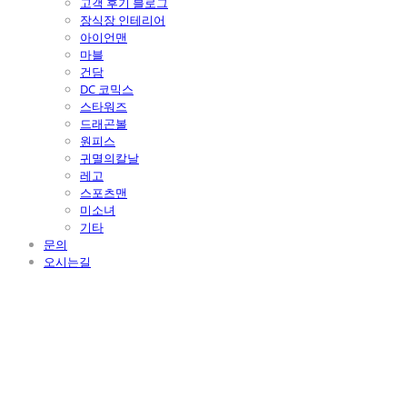
고객 후기 블로그
장식장 인테리어
아이언맨
마블
건담
DC 코믹스
스타워즈
드래곤볼
원피스
귀멸의칼날
레고
스포츠맨
미소녀
기타
문의
오시는길