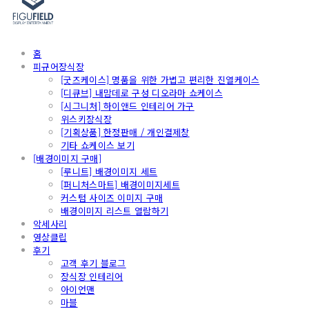
홈
피규어장식장
[굿즈케이스] 명품을 위한 가볍고 편리한 진열케이스
[디큐브] 내맘데로 구성 디오라마 쇼케이스
[시그니처] 하이앤드 인테리어 가구
위스키장식장
[기획상품] 한정판매 / 개인결제창
기타 쇼케이스 보기
[배경이미지 구매]
[루니트] 배경이미지 세트
[퍼니처스마트] 배경이미지세트
커스텀 사이즈 이미지 구매
배경이미지 리스트 열람하기
악세사리
영상클립
후기
고객 후기 블로그
장식장 인테리어
아이언맨
마블