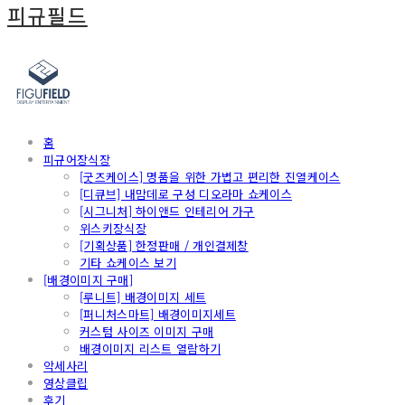
피규필드
홈
피규어장식장
[굿즈케이스] 명품을 위한 가볍고 편리한 진열케이스
[디큐브] 내맘데로 구성 디오라마 쇼케이스
[시그니처] 하이앤드 인테리어 가구
위스키장식장
[기획상품] 한정판매 / 개인결제창
기타 쇼케이스 보기
[배경이미지 구매]
[루니트] 배경이미지 세트
[퍼니처스마트] 배경이미지세트
커스텀 사이즈 이미지 구매
배경이미지 리스트 열람하기
악세사리
영상클립
후기