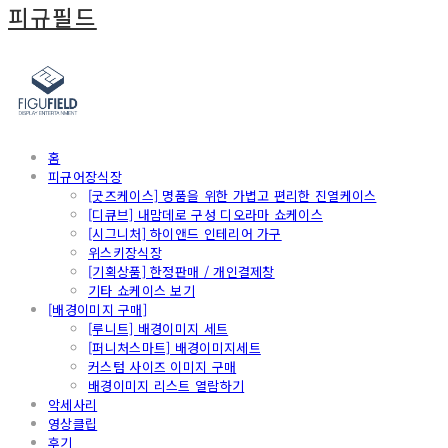
피규필드
홈
피규어장식장
[굿즈케이스] 명품을 위한 가볍고 편리한 진열케이스
[디큐브] 내맘데로 구성 디오라마 쇼케이스
[시그니처] 하이앤드 인테리어 가구
위스키장식장
[기획상품] 한정판매 / 개인결제창
기타 쇼케이스 보기
[배경이미지 구매]
[루니트] 배경이미지 세트
[퍼니처스마트] 배경이미지세트
커스텀 사이즈 이미지 구매
배경이미지 리스트 열람하기
악세사리
영상클립
후기