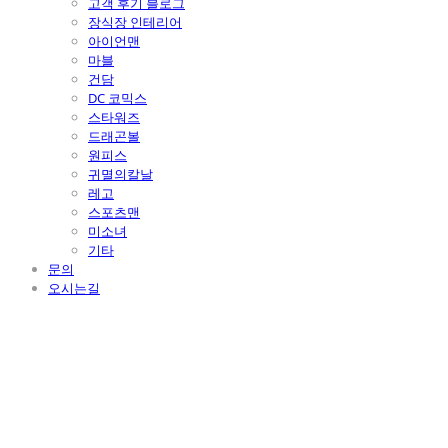
고객 후기 블로그
장식장 인테리어
아이언맨
마블
건담
DC 코믹스
스타워즈
드래곤볼
원피스
귀멸의칼날
레고
스포츠맨
미소녀
기타
문의
오시는길