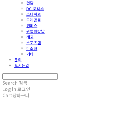
건담
DC 코믹스
스타워즈
드래곤볼
원피스
귀멸의칼날
레고
스포츠맨
미소녀
기타
문의
오시는길
Search
검색
Log In
로그인
Cart
장바구니