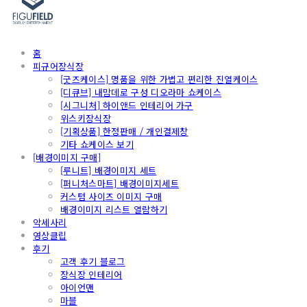
홈
피규어장식장
[굿즈케이스] 명품을 위한 가볍고 편리한 진열케이스
[디큐브] 내맘데로 구성 디오라마 쇼케이스
[시그니처] 하이앤드 인테리어 가구
위스키장식장
[기획상품] 한정판매 / 개인결제창
기타 쇼케이스 보기
[배경이미지 구매]
[루니트] 배경이미지 세트
[퍼니처스마트] 배경이미지세트
커스텀 사이즈 이미지 구매
배경이미지 리스트 열람하기
악세사리
영상클립
후기
고객 후기 블로그
장식장 인테리어
아이언맨
마블