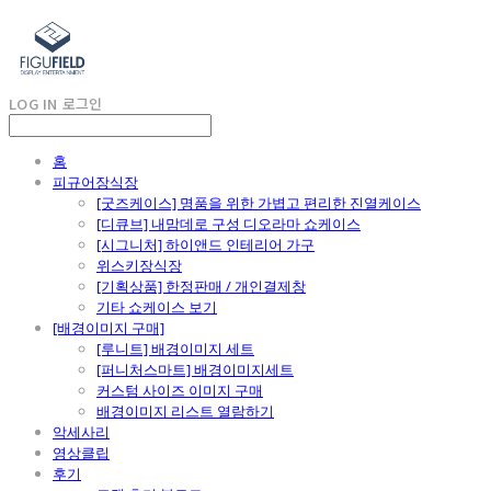
LOG IN
로그인
홈
피규어장식장
[굿즈케이스] 명품을 위한 가볍고 편리한 진열케이스
[디큐브] 내맘데로 구성 디오라마 쇼케이스
[시그니처] 하이앤드 인테리어 가구
위스키장식장
[기획상품] 한정판매 / 개인결제창
기타 쇼케이스 보기
[배경이미지 구매]
[루니트] 배경이미지 세트
[퍼니처스마트] 배경이미지세트
커스텀 사이즈 이미지 구매
배경이미지 리스트 열람하기
악세사리
영상클립
후기