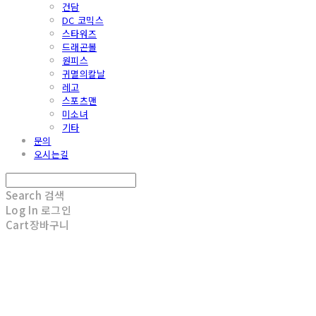
건담
DC 코믹스
스타워즈
드래곤볼
원피스
귀멸의칼날
레고
스포츠맨
미소녀
기타
문의
오시는길
Search
검색
Log In
로그인
Cart
장바구니