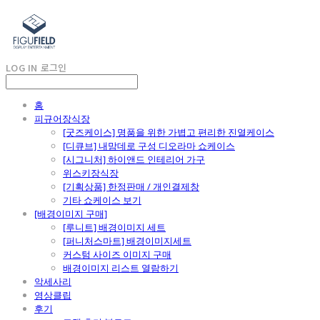
LOG IN
로그인
홈
피규어장식장
[굿즈케이스] 명품을 위한 가볍고 편리한 진열케이스
[디큐브] 내맘데로 구성 디오라마 쇼케이스
[시그니처] 하이앤드 인테리어 가구
위스키장식장
[기획상품] 한정판매 / 개인결제창
기타 쇼케이스 보기
[배경이미지 구매]
[루니트] 배경이미지 세트
[퍼니처스마트] 배경이미지세트
커스텀 사이즈 이미지 구매
배경이미지 리스트 열람하기
악세사리
영상클립
후기