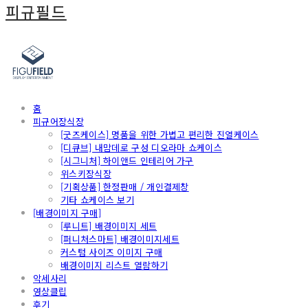
피규필드
홈
피규어장식장
[굿즈케이스] 명품을 위한 가볍고 편리한 진열케이스
[디큐브] 내맘데로 구성 디오라마 쇼케이스
[시그니처] 하이앤드 인테리어 가구
위스키장식장
[기획상품] 한정판매 / 개인결제창
기타 쇼케이스 보기
[배경이미지 구매]
[루니트] 배경이미지 세트
[퍼니처스마트] 배경이미지세트
커스텀 사이즈 이미지 구매
배경이미지 리스트 열람하기
악세사리
영상클립
후기