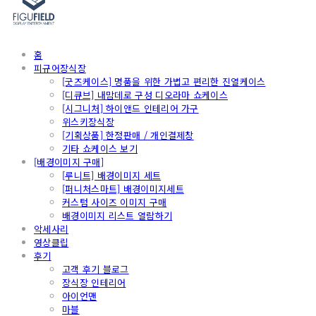
홈
피규어장식장
[굿즈케이스] 명품을 위한 가볍고 편리한 진열케이스
[디큐브] 내맘데로 구성 디오라마 쇼케이스
[시그니처] 하이앤드 인테리어 가구
위스키장식장
[기획상품] 한정판매 / 개인결제창
기타 쇼케이스 보기
[배경이미지 구매]
[루니트] 배경이미지 세트
[퍼니처스마트] 배경이미지세트
커스텀 사이즈 이미지 구매
배경이미지 리스트 열람하기
악세사리
영상클립
후기
고객 후기 블로그
장식장 인테리어
아이언맨
마블