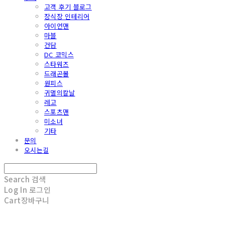
고객 후기 블로그
장식장 인테리어
아이언맨
마블
건담
DC 코믹스
스타워즈
드래곤볼
원피스
귀멸의칼날
레고
스포츠맨
미소녀
기타
문의
오시는길
Search
검색
Log In
로그인
Cart
장바구니