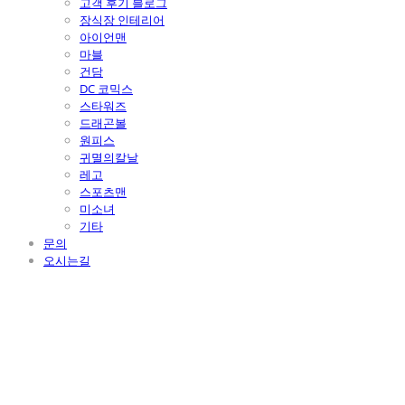
고객 후기 블로그
장식장 인테리어
아이언맨
마블
건담
DC 코믹스
스타워즈
드래곤볼
원피스
귀멸의칼날
레고
스포츠맨
미소녀
기타
문의
오시는길