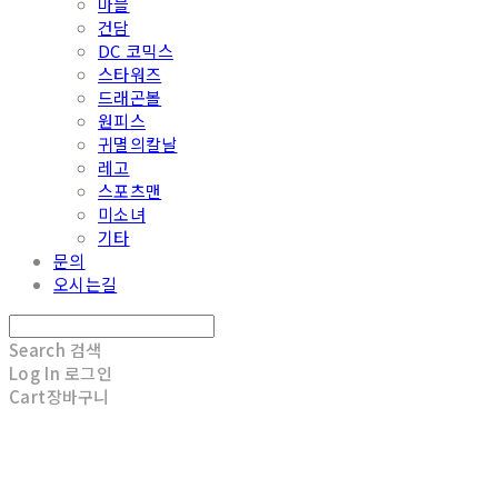
마블
건담
DC 코믹스
스타워즈
드래곤볼
원피스
귀멸의칼날
레고
스포츠맨
미소녀
기타
문의
오시는길
Search
검색
Log In
로그인
Cart
장바구니