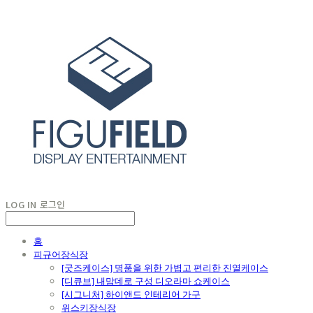
LOG IN
로그인
홈
피규어장식장
[굿즈케이스] 명품을 위한 가볍고 편리한 진열케이스
[디큐브] 내맘데로 구성 디오라마 쇼케이스
[시그니처] 하이앤드 인테리어 가구
위스키장식장