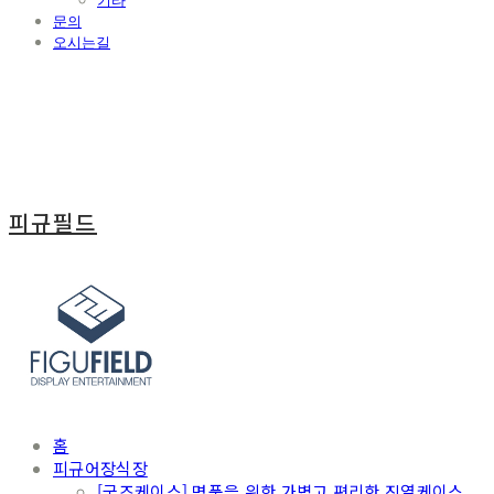
기타
문의
오시는길
피규필드
홈
피규어장식장
[굿즈케이스] 명품을 위한 가볍고 편리한 진열케이스