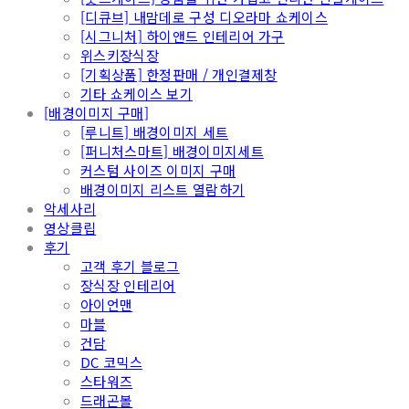
[디큐브] 내맘데로 구성 디오라마 쇼케이스
[시그니처] 하이앤드 인테리어 가구
위스키장식장
[기획상품] 한정판매 / 개인결제창
기타 쇼케이스 보기
[배경이미지 구매]
[루니트] 배경이미지 세트
[퍼니처스마트] 배경이미지세트
커스텀 사이즈 이미지 구매
배경이미지 리스트 열람하기
악세사리
영상클립
후기
고객 후기 블로그
장식장 인테리어
아이언맨
마블
건담
DC 코믹스
스타워즈
드래곤볼