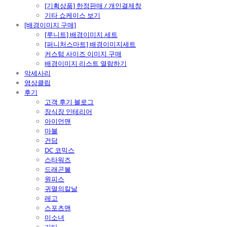
[기획상품] 한정판매 / 개인결제창
기타 쇼케이스 보기
[배경이미지 구매]
[루니트] 배경이미지 세트
[퍼니처스마트] 배경이미지세트
커스텀 사이즈 이미지 구매
배경이미지 리스트 열람하기
악세사리
영상클립
후기
고객 후기 블로그
장식장 인테리어
아이언맨
마블
건담
DC 코믹스
스타워즈
드래곤볼
원피스
귀멸의칼날
레고
스포츠맨
미소녀