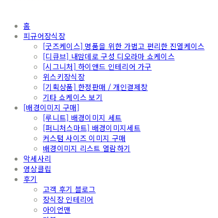
홈
피규어장식장
[굿즈케이스] 명품을 위한 가볍고 편리한 진열케이스
[디큐브] 내맘데로 구성 디오라마 쇼케이스
[시그니처] 하이앤드 인테리어 가구
위스키장식장
[기획상품] 한정판매 / 개인결제창
기타 쇼케이스 보기
[배경이미지 구매]
[루니트] 배경이미지 세트
[퍼니처스마트] 배경이미지세트
커스텀 사이즈 이미지 구매
배경이미지 리스트 열람하기
악세사리
영상클립
후기
고객 후기 블로그
장식장 인테리어
아이언맨