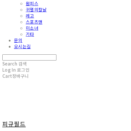
원피스
귀멸의칼날
레고
스포츠맨
미소녀
기타
문의
오시는길
Search
검색
Log In
로그인
Cart
장바구니
피규필드