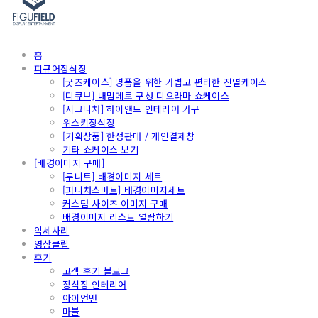
홈
피규어장식장
[굿즈케이스] 명품을 위한 가볍고 편리한 진열케이스
[디큐브] 내맘데로 구성 디오라마 쇼케이스
[시그니처] 하이앤드 인테리어 가구
위스키장식장
[기획상품] 한정판매 / 개인결제창
기타 쇼케이스 보기
[배경이미지 구매]
[루니트] 배경이미지 세트
[퍼니처스마트] 배경이미지세트
커스텀 사이즈 이미지 구매
배경이미지 리스트 열람하기
악세사리
영상클립
후기
고객 후기 블로그
장식장 인테리어
아이언맨
마블