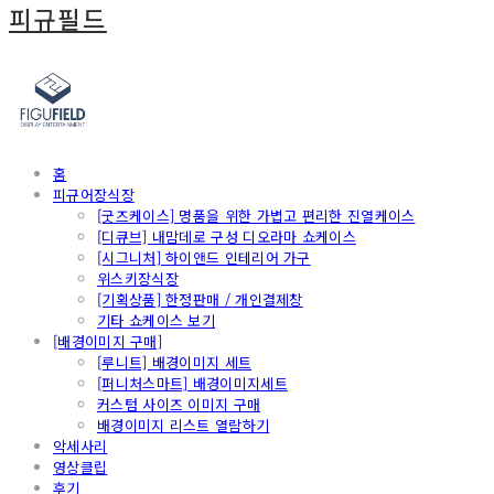
피규필드
홈
피규어장식장
[굿즈케이스] 명품을 위한 가볍고 편리한 진열케이스
[디큐브] 내맘데로 구성 디오라마 쇼케이스
[시그니처] 하이앤드 인테리어 가구
위스키장식장
[기획상품] 한정판매 / 개인결제창
기타 쇼케이스 보기
[배경이미지 구매]
[루니트] 배경이미지 세트
[퍼니처스마트] 배경이미지세트
커스텀 사이즈 이미지 구매
배경이미지 리스트 열람하기
악세사리
영상클립
후기