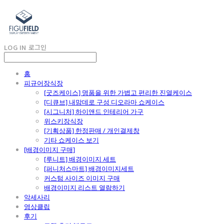
LOG IN
로그인
홈
피규어장식장
[굿즈케이스] 명품을 위한 가볍고 편리한 진열케이스
[디큐브] 내맘데로 구성 디오라마 쇼케이스
[시그니처] 하이앤드 인테리어 가구
위스키장식장
[기획상품] 한정판매 / 개인결제창
기타 쇼케이스 보기
[배경이미지 구매]
[루니트] 배경이미지 세트
[퍼니처스마트] 배경이미지세트
커스텀 사이즈 이미지 구매
배경이미지 리스트 열람하기
악세사리
영상클립
후기