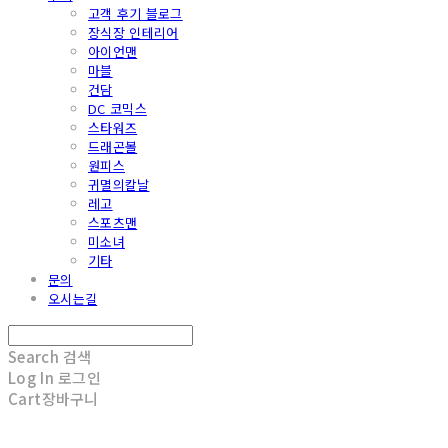
고객 후기 블로그
장식장 인테리어
아이언맨
마블
건담
DC 코믹스
스타워즈
드래곤볼
원피스
귀멸의칼날
레고
스포츠맨
미소녀
기타
문의
오시는길
Search
검색
Log In
로그인
Cart
장바구니