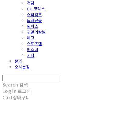
건담
DC 코믹스
스타워즈
드래곤볼
원피스
귀멸의칼날
레고
스포츠맨
미소녀
기타
문의
오시는길
Search
검색
Log In
로그인
Cart
장바구니