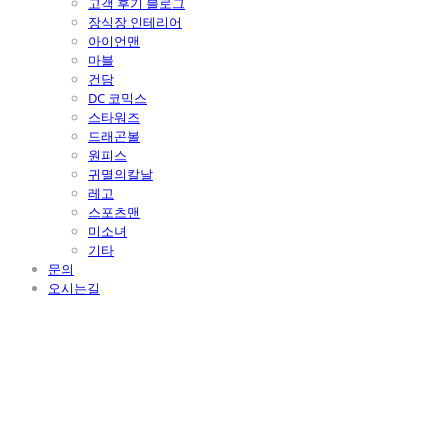
고객 후기 블로그
장식장 인테리어
아이언맨
마블
건담
DC 코믹스
스타워즈
드래곤볼
원피스
귀멸의칼날
레고
스포츠맨
미소녀
기타
문의
오시는길