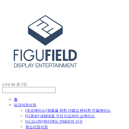
LOG IN
로그인
홈
피규어장식장
[굿즈케이스] 명품을 위한 가볍고 편리한 진열케이스
[디큐브] 내맘데로 구성 디오라마 쇼케이스
[시그니처] 하이앤드 인테리어 가구
위스키장식장