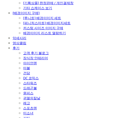
[기획상품] 한정판매 / 개인결제창
기타 쇼케이스 보기
[배경이미지 구매]
[루니트] 배경이미지 세트
[퍼니처스마트] 배경이미지세트
커스텀 사이즈 이미지 구매
배경이미지 리스트 열람하기
악세사리
영상클립
후기
고객 후기 블로그
장식장 인테리어
아이언맨
마블
건담
DC 코믹스
스타워즈
드래곤볼
원피스
귀멸의칼날
레고
스포츠맨
미소녀