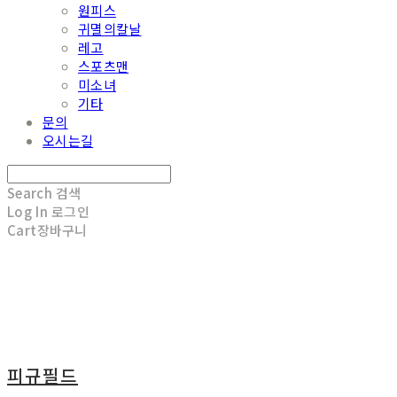
원피스
귀멸의칼날
레고
스포츠맨
미소녀
기타
문의
오시는길
Search
검색
Log In
로그인
Cart
장바구니
피규필드