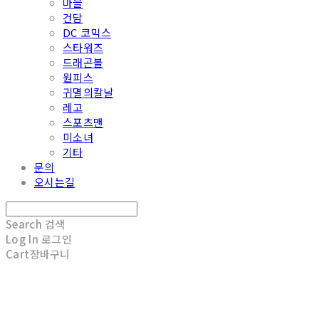
마블
건담
DC 코믹스
스타워즈
드래곤볼
원피스
귀멸의칼날
레고
스포츠맨
미소녀
기타
문의
오시는길
Search
검색
Log In
로그인
Cart
장바구니