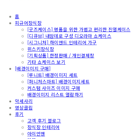
홈
피규어장식장
[굿즈케이스] 명품을 위한 가볍고 편리한 진열케이스
[디큐브] 내맘데로 구성 디오라마 쇼케이스
[시그니처] 하이앤드 인테리어 가구
위스키장식장
[기획상품] 한정판매 / 개인결제창
기타 쇼케이스 보기
[배경이미지 구매]
[루니트] 배경이미지 세트
[퍼니처스마트] 배경이미지세트
커스텀 사이즈 이미지 구매
배경이미지 리스트 열람하기
악세사리
영상클립
후기
고객 후기 블로그
장식장 인테리어
아이언맨