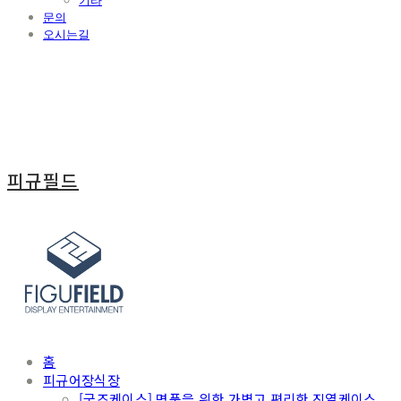
기타
문의
오시는길
피규필드
홈
피규어장식장
[굿즈케이스] 명품을 위한 가볍고 편리한 진열케이스