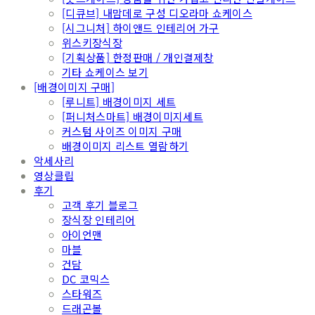
[디큐브] 내맘데로 구성 디오라마 쇼케이스
[시그니처] 하이앤드 인테리어 가구
위스키장식장
[기획상품] 한정판매 / 개인결제창
기타 쇼케이스 보기
[배경이미지 구매]
[루니트] 배경이미지 세트
[퍼니처스마트] 배경이미지세트
커스텀 사이즈 이미지 구매
배경이미지 리스트 열람하기
악세사리
영상클립
후기
고객 후기 블로그
장식장 인테리어
아이언맨
마블
건담
DC 코믹스
스타워즈
드래곤볼