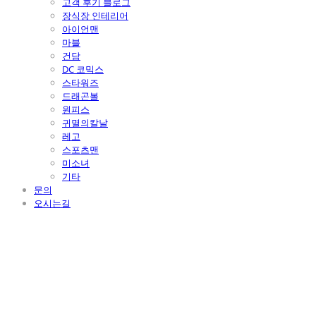
고객 후기 블로그
장식장 인테리어
아이언맨
마블
건담
DC 코믹스
스타워즈
드래곤볼
원피스
귀멸의칼날
레고
스포츠맨
미소녀
기타
문의
오시는길