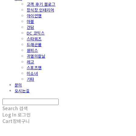
고객 후기 블로그
장식장 인테리어
아이언맨
마블
건담
DC 코믹스
스타워즈
드래곤볼
원피스
귀멸의칼날
레고
스포츠맨
미소녀
기타
문의
오시는길
Search
검색
Log In
로그인
Cart
장바구니