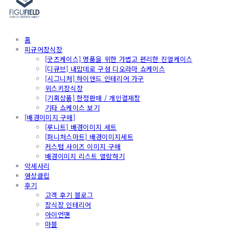
홈
피규어장식장
[굿즈케이스] 명품을 위한 가볍고 편리한 진열케이스
[디큐브] 내맘데로 구성 디오라마 쇼케이스
[시그니처] 하이앤드 인테리어 가구
위스키장식장
[기획상품] 한정판매 / 개인결제창
기타 쇼케이스 보기
[배경이미지 구매]
[루니트] 배경이미지 세트
[퍼니처스마트] 배경이미지세트
커스텀 사이즈 이미지 구매
배경이미지 리스트 열람하기
악세사리
영상클립
후기
고객 후기 블로그
장식장 인테리어
아이언맨
마블