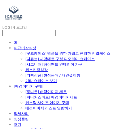
LOG IN
로그인
홈
피규어장식장
[굿즈케이스] 명품을 위한 가볍고 편리한 진열케이스
[디큐브] 내맘데로 구성 디오라마 쇼케이스
[시그니처] 하이앤드 인테리어 가구
위스키장식장
[기획상품] 한정판매 / 개인결제창
기타 쇼케이스 보기
[배경이미지 구매]
[루니트] 배경이미지 세트
[퍼니처스마트] 배경이미지세트
커스텀 사이즈 이미지 구매
배경이미지 리스트 열람하기
악세사리
영상클립
후기