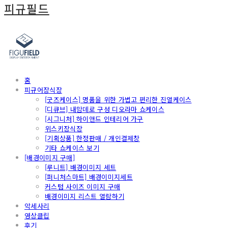
피규필드
홈
피규어장식장
[굿즈케이스] 명품을 위한 가볍고 편리한 진열케이스
[디큐브] 내맘데로 구성 디오라마 쇼케이스
[시그니처] 하이앤드 인테리어 가구
위스키장식장
[기획상품] 한정판매 / 개인결제창
기타 쇼케이스 보기
[배경이미지 구매]
[루니트] 배경이미지 세트
[퍼니처스마트] 배경이미지세트
커스텀 사이즈 이미지 구매
배경이미지 리스트 열람하기
악세사리
영상클립
후기