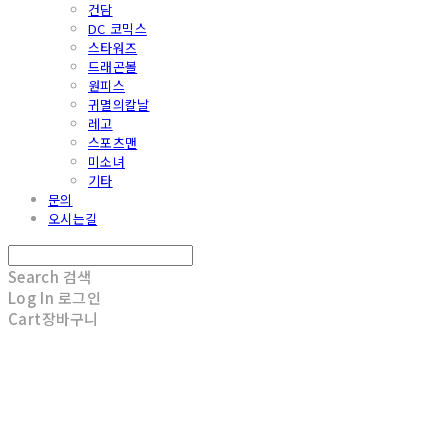
건담
DC 코믹스
스타워즈
드래곤볼
원피스
귀멸의칼날
레고
스포츠맨
미소녀
기타
문의
오시는길
Search
검색
Log In
로그인
Cart
장바구니