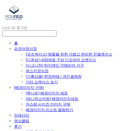
LOG IN
로그인
홈
피규어장식장
[굿즈케이스] 명품을 위한 가볍고 편리한 진열케이스
[디큐브] 내맘데로 구성 디오라마 쇼케이스
[시그니처] 하이앤드 인테리어 가구
위스키장식장
[기획상품] 한정판매 / 개인결제창
기타 쇼케이스 보기
[배경이미지 구매]
[루니트] 배경이미지 세트
[퍼니처스마트] 배경이미지세트
커스텀 사이즈 이미지 구매
배경이미지 리스트 열람하기
악세사리
영상클립
후기