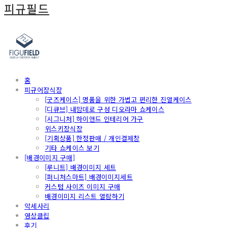
피규필드
홈
피규어장식장
[굿즈케이스] 명품을 위한 가볍고 편리한 진열케이스
[디큐브] 내맘데로 구성 디오라마 쇼케이스
[시그니처] 하이앤드 인테리어 가구
위스키장식장
[기획상품] 한정판매 / 개인결제창
기타 쇼케이스 보기
[배경이미지 구매]
[루니트] 배경이미지 세트
[퍼니처스마트] 배경이미지세트
커스텀 사이즈 이미지 구매
배경이미지 리스트 열람하기
악세사리
영상클립
후기