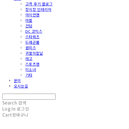
고객 후기 블로그
장식장 인테리어
아이언맨
마블
건담
DC 코믹스
스타워즈
드래곤볼
원피스
귀멸의칼날
레고
스포츠맨
미소녀
기타
문의
오시는길
Search
검색
Log In
로그인
Cart
장바구니