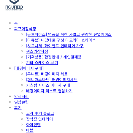
홈
피규어장식장
[굿즈케이스] 명품을 위한 가볍고 편리한 진열케이스
[디큐브] 내맘데로 구성 디오라마 쇼케이스
[시그니처] 하이앤드 인테리어 가구
위스키장식장
[기획상품] 한정판매 / 개인결제창
기타 쇼케이스 보기
[배경이미지 구매]
[루니트] 배경이미지 세트
[퍼니처스마트] 배경이미지세트
커스텀 사이즈 이미지 구매
배경이미지 리스트 열람하기
악세사리
영상클립
후기
고객 후기 블로그
장식장 인테리어
아이언맨
마블