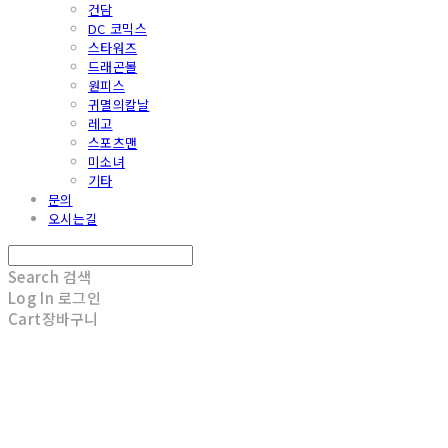
건담
DC 코믹스
스타워즈
드래곤볼
원피스
귀멸의칼날
레고
스포츠맨
미소녀
기타
문의
오시는길
Search
검색
Log In
로그인
Cart
장바구니