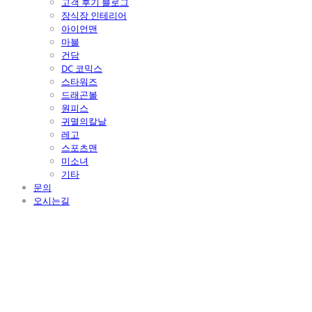
고객 후기 블로그
장식장 인테리어
아이언맨
마블
건담
DC 코믹스
스타워즈
드래곤볼
원피스
귀멸의칼날
레고
스포츠맨
미소녀
기타
문의
오시는길