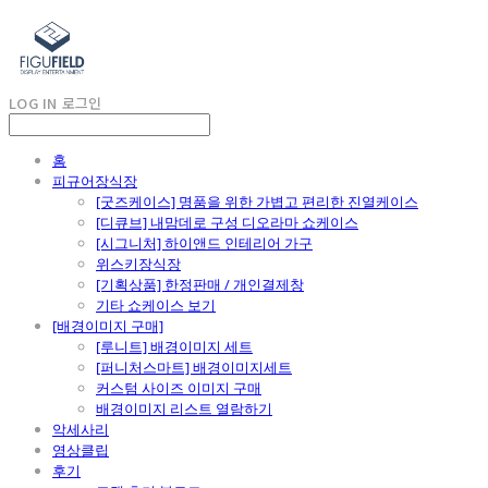
LOG IN
로그인
홈
피규어장식장
[굿즈케이스] 명품을 위한 가볍고 편리한 진열케이스
[디큐브] 내맘데로 구성 디오라마 쇼케이스
[시그니처] 하이앤드 인테리어 가구
위스키장식장
[기획상품] 한정판매 / 개인결제창
기타 쇼케이스 보기
[배경이미지 구매]
[루니트] 배경이미지 세트
[퍼니처스마트] 배경이미지세트
커스텀 사이즈 이미지 구매
배경이미지 리스트 열람하기
악세사리
영상클립
후기