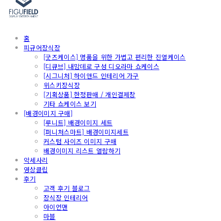
홈
피규어장식장
[굿즈케이스] 명품을 위한 가볍고 편리한 진열케이스
[디큐브] 내맘데로 구성 디오라마 쇼케이스
[시그니처] 하이앤드 인테리어 가구
위스키장식장
[기획상품] 한정판매 / 개인결제창
기타 쇼케이스 보기
[배경이미지 구매]
[루니트] 배경이미지 세트
[퍼니처스마트] 배경이미지세트
커스텀 사이즈 이미지 구매
배경이미지 리스트 열람하기
악세사리
영상클립
후기
고객 후기 블로그
장식장 인테리어
아이언맨
마블