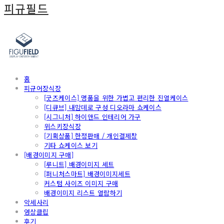
피규필드
홈
피규어장식장
[굿즈케이스] 명품을 위한 가볍고 편리한 진열케이스
[디큐브] 내맘데로 구성 디오라마 쇼케이스
[시그니처] 하이앤드 인테리어 가구
위스키장식장
[기획상품] 한정판매 / 개인결제창
기타 쇼케이스 보기
[배경이미지 구매]
[루니트] 배경이미지 세트
[퍼니처스마트] 배경이미지세트
커스텀 사이즈 이미지 구매
배경이미지 리스트 열람하기
악세사리
영상클립
후기