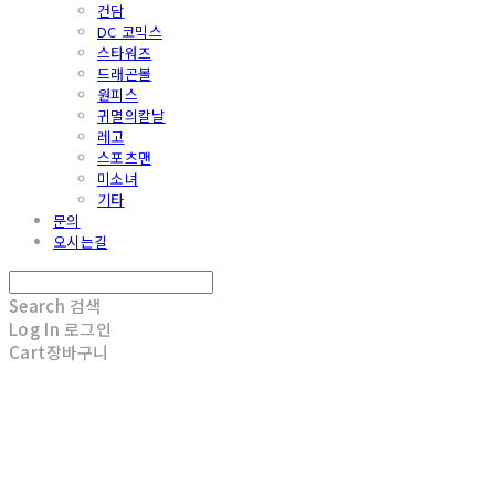
건담
DC 코믹스
스타워즈
드래곤볼
원피스
귀멸의칼날
레고
스포츠맨
미소녀
기타
문의
오시는길
Search
검색
Log In
로그인
Cart
장바구니