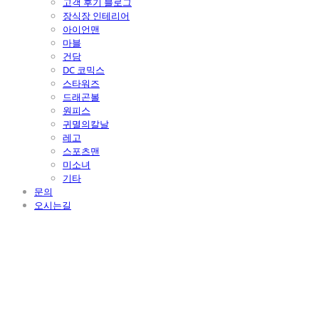
고객 후기 블로그
장식장 인테리어
아이언맨
마블
건담
DC 코믹스
스타워즈
드래곤볼
원피스
귀멸의칼날
레고
스포츠맨
미소녀
기타
문의
오시는길