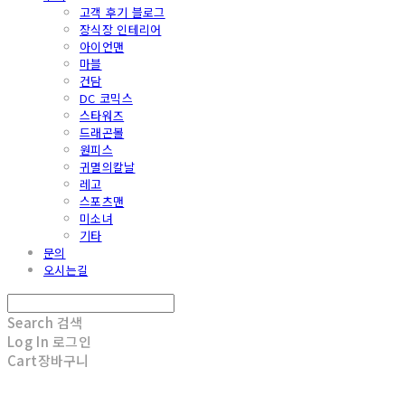
고객 후기 블로그
장식장 인테리어
아이언맨
마블
건담
DC 코믹스
스타워즈
드래곤볼
원피스
귀멸의칼날
레고
스포츠맨
미소녀
기타
문의
오시는길
Search
검색
Log In
로그인
Cart
장바구니