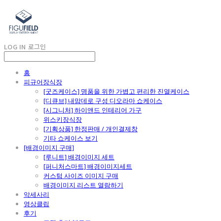
LOG IN
로그인
홈
피규어장식장
[굿즈케이스] 명품을 위한 가볍고 편리한 진열케이스
[디큐브] 내맘데로 구성 디오라마 쇼케이스
[시그니처] 하이앤드 인테리어 가구
위스키장식장
[기획상품] 한정판매 / 개인결제창
기타 쇼케이스 보기
[배경이미지 구매]
[루니트] 배경이미지 세트
[퍼니처스마트] 배경이미지세트
커스텀 사이즈 이미지 구매
배경이미지 리스트 열람하기
악세사리
영상클립
후기