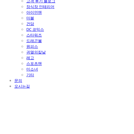
고객 후기 블로그
장식장 인테리어
아이언맨
마블
건담
DC 코믹스
스타워즈
드래곤볼
원피스
귀멸의칼날
레고
스포츠맨
미소녀
기타
문의
오시는길