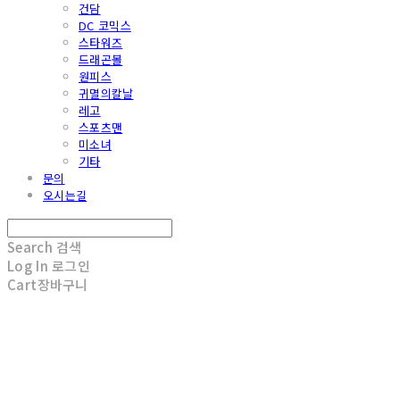
건담
DC 코믹스
스타워즈
드래곤볼
원피스
귀멸의칼날
레고
스포츠맨
미소녀
기타
문의
오시는길
Search
검색
Log In
로그인
Cart
장바구니