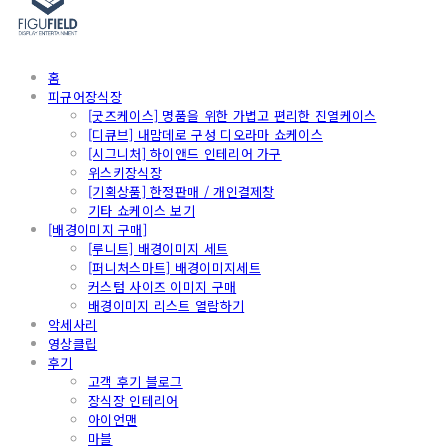
홈
피규어장식장
[굿즈케이스] 명품을 위한 가볍고 편리한 진열케이스
[디큐브] 내맘데로 구성 디오라마 쇼케이스
[시그니처] 하이앤드 인테리어 가구
위스키장식장
[기획상품] 한정판매 / 개인결제창
기타 쇼케이스 보기
[배경이미지 구매]
[루니트] 배경이미지 세트
[퍼니처스마트] 배경이미지세트
커스텀 사이즈 이미지 구매
배경이미지 리스트 열람하기
악세사리
영상클립
후기
고객 후기 블로그
장식장 인테리어
아이언맨
마블