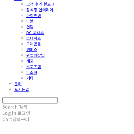
고객 후기 블로그
장식장 인테리어
아이언맨
마블
건담
DC 코믹스
스타워즈
드래곤볼
원피스
귀멸의칼날
레고
스포츠맨
미소녀
기타
문의
오시는길
Search
검색
Log In
로그인
Cart
장바구니