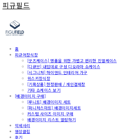
피규필드
홈
피규어장식장
[굿즈케이스] 명품을 위한 가볍고 편리한 진열케이스
[디큐브] 내맘데로 구성 디오라마 쇼케이스
[시그니처] 하이앤드 인테리어 가구
위스키장식장
[기획상품] 한정판매 / 개인결제창
기타 쇼케이스 보기
[배경이미지 구매]
[루니트] 배경이미지 세트
[퍼니처스마트] 배경이미지세트
커스텀 사이즈 이미지 구매
배경이미지 리스트 열람하기
악세사리
영상클립
후기