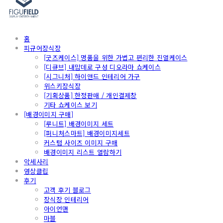
홈
피규어장식장
[굿즈케이스] 명품을 위한 가볍고 편리한 진열케이스
[디큐브] 내맘데로 구성 디오라마 쇼케이스
[시그니처] 하이앤드 인테리어 가구
위스키장식장
[기획상품] 한정판매 / 개인결제창
기타 쇼케이스 보기
[배경이미지 구매]
[루니트] 배경이미지 세트
[퍼니처스마트] 배경이미지세트
커스텀 사이즈 이미지 구매
배경이미지 리스트 열람하기
악세사리
영상클립
후기
고객 후기 블로그
장식장 인테리어
아이언맨
마블