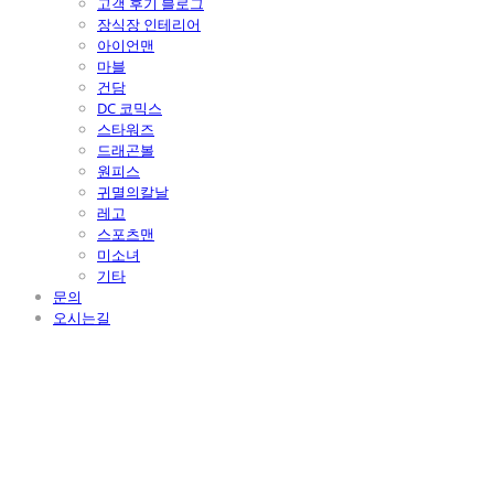
고객 후기 블로그
장식장 인테리어
아이언맨
마블
건담
DC 코믹스
스타워즈
드래곤볼
원피스
귀멸의칼날
레고
스포츠맨
미소녀
기타
문의
오시는길