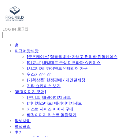
LOG IN
로그인
홈
피규어장식장
[굿즈케이스] 명품을 위한 가볍고 편리한 진열케이스
[디큐브] 내맘데로 구성 디오라마 쇼케이스
[시그니처] 하이앤드 인테리어 가구
위스키장식장
[기획상품] 한정판매 / 개인결제창
기타 쇼케이스 보기
[배경이미지 구매]
[루니트] 배경이미지 세트
[퍼니처스마트] 배경이미지세트
커스텀 사이즈 이미지 구매
배경이미지 리스트 열람하기
악세사리
영상클립
후기