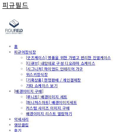
피규필드
홈
피규어장식장
[굿즈케이스] 명품을 위한 가볍고 편리한 진열케이스
[디큐브] 내맘데로 구성 디오라마 쇼케이스
[시그니처] 하이앤드 인테리어 가구
위스키장식장
[기획상품] 한정판매 / 개인결제창
기타 쇼케이스 보기
[배경이미지 구매]
[루니트] 배경이미지 세트
[퍼니처스마트] 배경이미지세트
커스텀 사이즈 이미지 구매
배경이미지 리스트 열람하기
악세사리
영상클립
후기