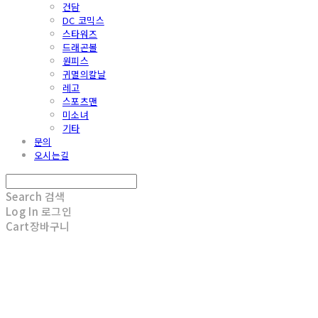
건담
DC 코믹스
스타워즈
드래곤볼
원피스
귀멸의칼날
레고
스포츠맨
미소녀
기타
문의
오시는길
Search
검색
Log In
로그인
Cart
장바구니