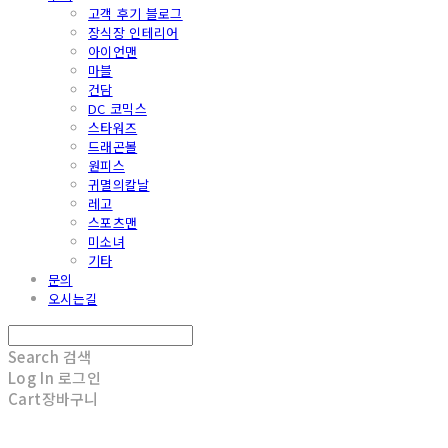
고객 후기 블로그
장식장 인테리어
아이언맨
마블
건담
DC 코믹스
스타워즈
드래곤볼
원피스
귀멸의칼날
레고
스포츠맨
미소녀
기타
문의
오시는길
Search
검색
Log In
로그인
Cart
장바구니