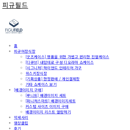
피규필드
홈
피규어장식장
[굿즈케이스] 명품을 위한 가볍고 편리한 진열케이스
[디큐브] 내맘데로 구성 디오라마 쇼케이스
[시그니처] 하이앤드 인테리어 가구
위스키장식장
[기획상품] 한정판매 / 개인결제창
기타 쇼케이스 보기
[배경이미지 구매]
[루니트] 배경이미지 세트
[퍼니처스마트] 배경이미지세트
커스텀 사이즈 이미지 구매
배경이미지 리스트 열람하기
악세사리
영상클립
후기