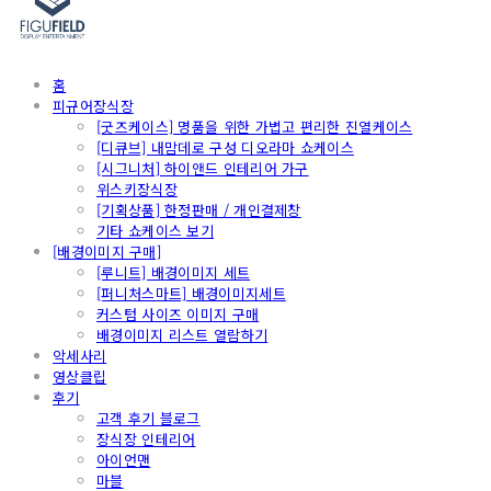
홈
피규어장식장
[굿즈케이스] 명품을 위한 가볍고 편리한 진열케이스
[디큐브] 내맘데로 구성 디오라마 쇼케이스
[시그니처] 하이앤드 인테리어 가구
위스키장식장
[기획상품] 한정판매 / 개인결제창
기타 쇼케이스 보기
[배경이미지 구매]
[루니트] 배경이미지 세트
[퍼니처스마트] 배경이미지세트
커스텀 사이즈 이미지 구매
배경이미지 리스트 열람하기
악세사리
영상클립
후기
고객 후기 블로그
장식장 인테리어
아이언맨
마블