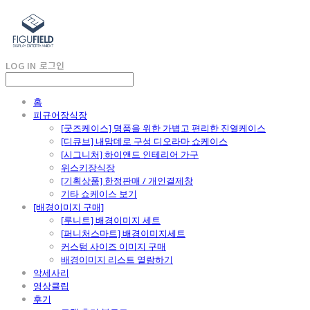
LOG IN
로그인
홈
피규어장식장
[굿즈케이스] 명품을 위한 가볍고 편리한 진열케이스
[디큐브] 내맘데로 구성 디오라마 쇼케이스
[시그니처] 하이앤드 인테리어 가구
위스키장식장
[기획상품] 한정판매 / 개인결제창
기타 쇼케이스 보기
[배경이미지 구매]
[루니트] 배경이미지 세트
[퍼니처스마트] 배경이미지세트
커스텀 사이즈 이미지 구매
배경이미지 리스트 열람하기
악세사리
영상클립
후기