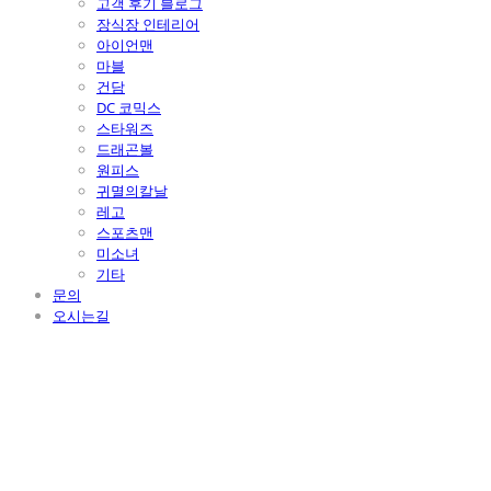
고객 후기 블로그
장식장 인테리어
아이언맨
마블
건담
DC 코믹스
스타워즈
드래곤볼
원피스
귀멸의칼날
레고
스포츠맨
미소녀
기타
문의
오시는길