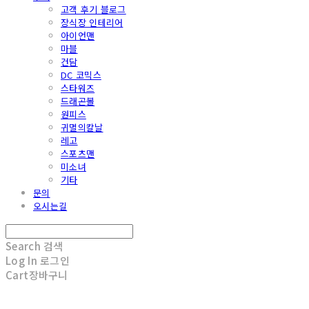
고객 후기 블로그
장식장 인테리어
아이언맨
마블
건담
DC 코믹스
스타워즈
드래곤볼
원피스
귀멸의칼날
레고
스포츠맨
미소녀
기타
문의
오시는길
Search
검색
Log In
로그인
Cart
장바구니