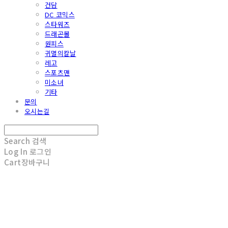
건담
DC 코믹스
스타워즈
드래곤볼
원피스
귀멸의칼날
레고
스포츠맨
미소녀
기타
문의
오시는길
Search
검색
Log In
로그인
Cart
장바구니