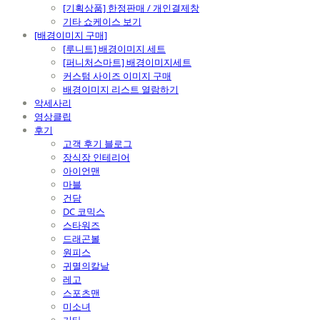
[기획상품] 한정판매 / 개인결제창
기타 쇼케이스 보기
[배경이미지 구매]
[루니트] 배경이미지 세트
[퍼니처스마트] 배경이미지세트
커스텀 사이즈 이미지 구매
배경이미지 리스트 열람하기
악세사리
영상클립
후기
고객 후기 블로그
장식장 인테리어
아이언맨
마블
건담
DC 코믹스
스타워즈
드래곤볼
원피스
귀멸의칼날
레고
스포츠맨
미소녀