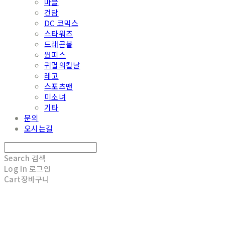
마블
건담
DC 코믹스
스타워즈
드래곤볼
원피스
귀멸의칼날
레고
스포츠맨
미소녀
기타
문의
오시는길
Search
검색
Log In
로그인
Cart
장바구니