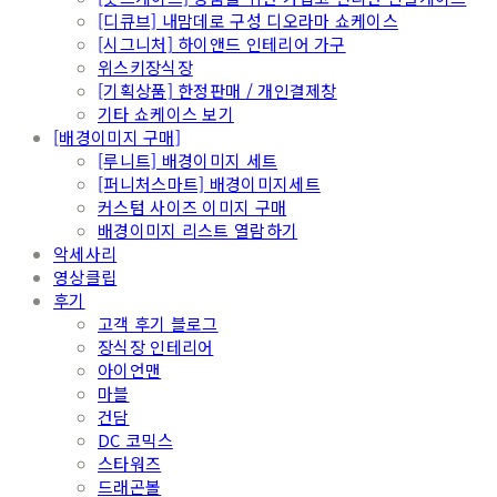
[디큐브] 내맘데로 구성 디오라마 쇼케이스
[시그니처] 하이앤드 인테리어 가구
위스키장식장
[기획상품] 한정판매 / 개인결제창
기타 쇼케이스 보기
[배경이미지 구매]
[루니트] 배경이미지 세트
[퍼니처스마트] 배경이미지세트
커스텀 사이즈 이미지 구매
배경이미지 리스트 열람하기
악세사리
영상클립
후기
고객 후기 블로그
장식장 인테리어
아이언맨
마블
건담
DC 코믹스
스타워즈
드래곤볼