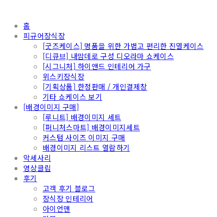
홈
피규어장식장
[굿즈케이스] 명품을 위한 가볍고 편리한 진열케이스
[디큐브] 내맘데로 구성 디오라마 쇼케이스
[시그니처] 하이앤드 인테리어 가구
위스키장식장
[기획상품] 한정판매 / 개인결제창
기타 쇼케이스 보기
[배경이미지 구매]
[루니트] 배경이미지 세트
[퍼니처스마트] 배경이미지세트
커스텀 사이즈 이미지 구매
배경이미지 리스트 열람하기
악세사리
영상클립
후기
고객 후기 블로그
장식장 인테리어
아이언맨