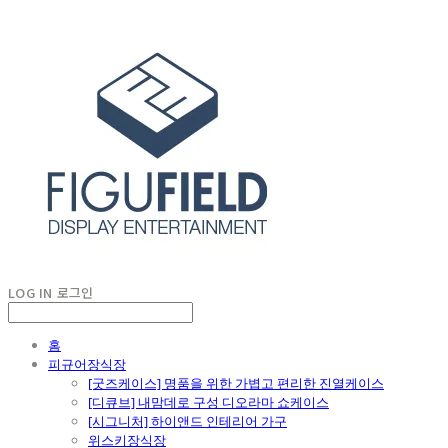
LOG IN
로그인
홈
피규어장식장
[굿즈케이스] 명품을 위한 가볍고 편리한 진열케이스
[디큐브] 내맘데로 구성 디오라마 쇼케이스
[시그니처] 하이앤드 인테리어 가구
위스키장식장