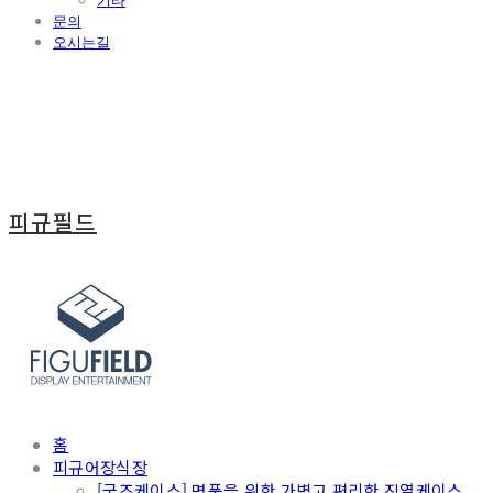
기타
문의
오시는길
피규필드
홈
피규어장식장
[굿즈케이스] 명품을 위한 가볍고 편리한 진열케이스