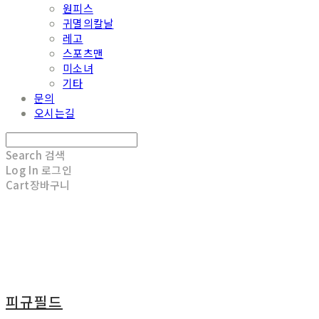
원피스
귀멸의칼날
레고
스포츠맨
미소녀
기타
문의
오시는길
Search
검색
Log In
로그인
Cart
장바구니
피규필드