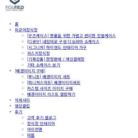
홈
피규어장식장
[굿즈케이스] 명품을 위한 가볍고 편리한 진열케이스
[디큐브] 내맘데로 구성 디오라마 쇼케이스
[시그니처] 하이앤드 인테리어 가구
위스키장식장
[기획상품] 한정판매 / 개인결제창
기타 쇼케이스 보기
[배경이미지 구매]
[루니트] 배경이미지 세트
[퍼니처스마트] 배경이미지세트
커스텀 사이즈 이미지 구매
배경이미지 리스트 열람하기
악세사리
영상클립
후기
고객 후기 블로그
장식장 인테리어
아이언맨
마블