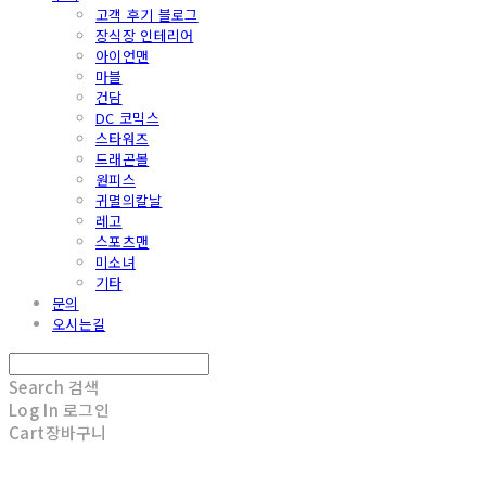
고객 후기 블로그
장식장 인테리어
아이언맨
마블
건담
DC 코믹스
스타워즈
드래곤볼
원피스
귀멸의칼날
레고
스포츠맨
미소녀
기타
문의
오시는길
Search
검색
Log In
로그인
Cart
장바구니