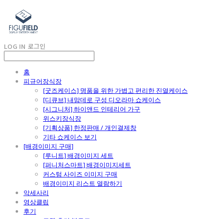
LOG IN
로그인
홈
피규어장식장
[굿즈케이스] 명품을 위한 가볍고 편리한 진열케이스
[디큐브] 내맘데로 구성 디오라마 쇼케이스
[시그니처] 하이앤드 인테리어 가구
위스키장식장
[기획상품] 한정판매 / 개인결제창
기타 쇼케이스 보기
[배경이미지 구매]
[루니트] 배경이미지 세트
[퍼니처스마트] 배경이미지세트
커스텀 사이즈 이미지 구매
배경이미지 리스트 열람하기
악세사리
영상클립
후기