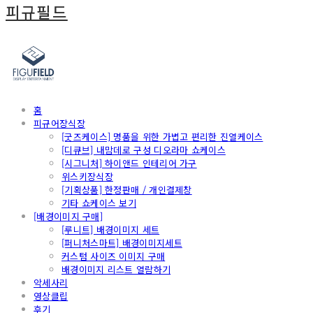
피규필드
홈
피규어장식장
[굿즈케이스] 명품을 위한 가볍고 편리한 진열케이스
[디큐브] 내맘데로 구성 디오라마 쇼케이스
[시그니처] 하이앤드 인테리어 가구
위스키장식장
[기획상품] 한정판매 / 개인결제창
기타 쇼케이스 보기
[배경이미지 구매]
[루니트] 배경이미지 세트
[퍼니처스마트] 배경이미지세트
커스텀 사이즈 이미지 구매
배경이미지 리스트 열람하기
악세사리
영상클립
후기