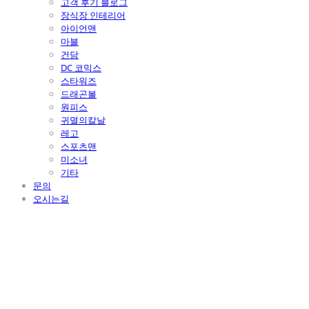
고객 후기 블로그
장식장 인테리어
아이언맨
마블
건담
DC 코믹스
스타워즈
드래곤볼
원피스
귀멸의칼날
레고
스포츠맨
미소녀
기타
문의
오시는길