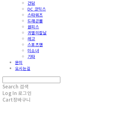
건담
DC 코믹스
스타워즈
드래곤볼
원피스
귀멸의칼날
레고
스포츠맨
미소녀
기타
문의
오시는길
Search
검색
Log In
로그인
Cart
장바구니