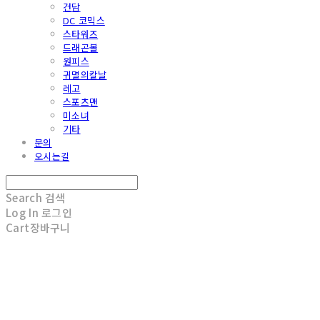
건담
DC 코믹스
스타워즈
드래곤볼
원피스
귀멸의칼날
레고
스포츠맨
미소녀
기타
문의
오시는길
Search
검색
Log In
로그인
Cart
장바구니