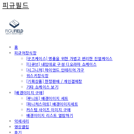
피규필드
홈
피규어장식장
[굿즈케이스] 명품을 위한 가볍고 편리한 진열케이스
[디큐브] 내맘데로 구성 디오라마 쇼케이스
[시그니처] 하이앤드 인테리어 가구
위스키장식장
[기획상품] 한정판매 / 개인결제창
기타 쇼케이스 보기
[배경이미지 구매]
[루니트] 배경이미지 세트
[퍼니처스마트] 배경이미지세트
커스텀 사이즈 이미지 구매
배경이미지 리스트 열람하기
악세사리
영상클립
후기