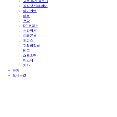
고객 후기 블로그
장식장 인테리어
아이언맨
마블
건담
DC 코믹스
스타워즈
드래곤볼
원피스
귀멸의칼날
레고
스포츠맨
미소녀
기타
문의
오시는길