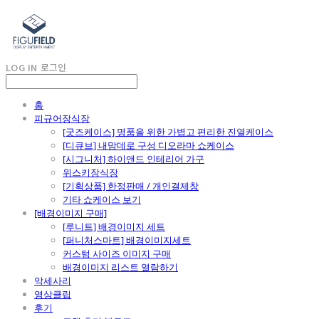
LOG IN
로그인
홈
피규어장식장
[굿즈케이스] 명품을 위한 가볍고 편리한 진열케이스
[디큐브] 내맘데로 구성 디오라마 쇼케이스
[시그니처] 하이앤드 인테리어 가구
위스키장식장
[기획상품] 한정판매 / 개인결제창
기타 쇼케이스 보기
[배경이미지 구매]
[루니트] 배경이미지 세트
[퍼니처스마트] 배경이미지세트
커스텀 사이즈 이미지 구매
배경이미지 리스트 열람하기
악세사리
영상클립
후기