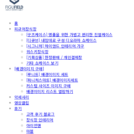
홈
피규어장식장
[굿즈케이스] 명품을 위한 가볍고 편리한 진열케이스
[디큐브] 내맘데로 구성 디오라마 쇼케이스
[시그니처] 하이앤드 인테리어 가구
위스키장식장
[기획상품] 한정판매 / 개인결제창
기타 쇼케이스 보기
[배경이미지 구매]
[루니트] 배경이미지 세트
[퍼니처스마트] 배경이미지세트
커스텀 사이즈 이미지 구매
배경이미지 리스트 열람하기
악세사리
영상클립
후기
고객 후기 블로그
장식장 인테리어
아이언맨
마블