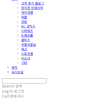
고객 후기 블로그
장식장 인테리어
아이언맨
마블
건담
DC 코믹스
스타워즈
드래곤볼
원피스
귀멸의칼날
레고
스포츠맨
미소녀
기타
문의
오시는길
Search
검색
Log In
로그인
Cart
장바구니