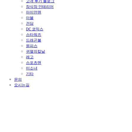
고객 후기 블로그
장식장 인테리어
아이언맨
마블
건담
DC 코믹스
스타워즈
드래곤볼
원피스
귀멸의칼날
레고
스포츠맨
미소녀
기타
문의
오시는길