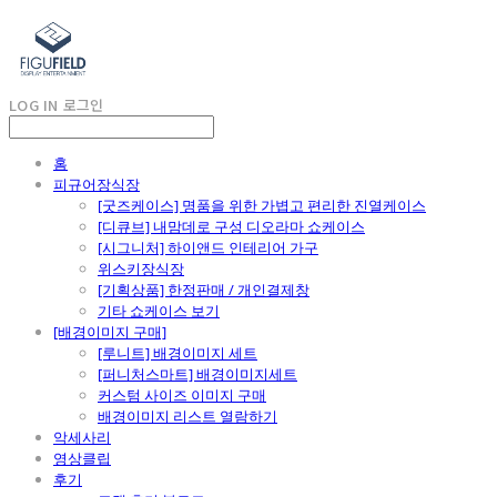
LOG IN
로그인
홈
피규어장식장
[굿즈케이스] 명품을 위한 가볍고 편리한 진열케이스
[디큐브] 내맘데로 구성 디오라마 쇼케이스
[시그니처] 하이앤드 인테리어 가구
위스키장식장
[기획상품] 한정판매 / 개인결제창
기타 쇼케이스 보기
[배경이미지 구매]
[루니트] 배경이미지 세트
[퍼니처스마트] 배경이미지세트
커스텀 사이즈 이미지 구매
배경이미지 리스트 열람하기
악세사리
영상클립
후기