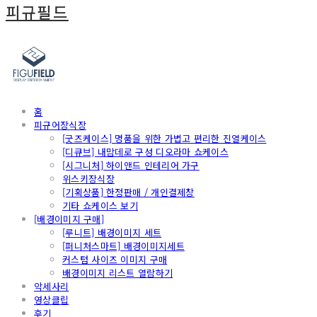
피규필드
홈
피규어장식장
[굿즈케이스] 명품을 위한 가볍고 편리한 진열케이스
[디큐브] 내맘데로 구성 디오라마 쇼케이스
[시그니처] 하이앤드 인테리어 가구
위스키장식장
[기획상품] 한정판매 / 개인결제창
기타 쇼케이스 보기
[배경이미지 구매]
[루니트] 배경이미지 세트
[퍼니처스마트] 배경이미지세트
커스텀 사이즈 이미지 구매
배경이미지 리스트 열람하기
악세사리
영상클립
후기