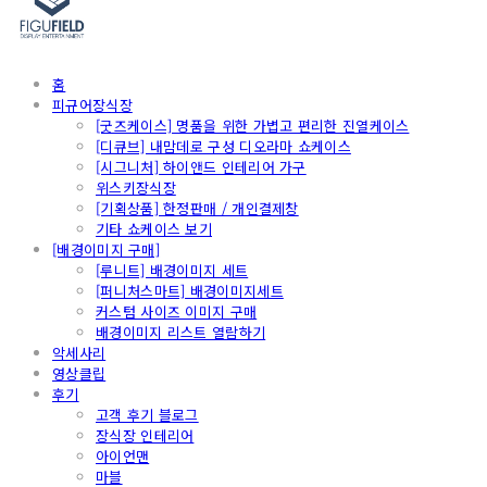
홈
피규어장식장
[굿즈케이스] 명품을 위한 가볍고 편리한 진열케이스
[디큐브] 내맘데로 구성 디오라마 쇼케이스
[시그니처] 하이앤드 인테리어 가구
위스키장식장
[기획상품] 한정판매 / 개인결제창
기타 쇼케이스 보기
[배경이미지 구매]
[루니트] 배경이미지 세트
[퍼니처스마트] 배경이미지세트
커스텀 사이즈 이미지 구매
배경이미지 리스트 열람하기
악세사리
영상클립
후기
고객 후기 블로그
장식장 인테리어
아이언맨
마블