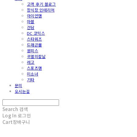
고객 후기 블로그
장식장 인테리어
아이언맨
마블
건담
DC 코믹스
스타워즈
드래곤볼
원피스
귀멸의칼날
레고
스포츠맨
미소녀
기타
문의
오시는길
Search
검색
Log In
로그인
Cart
장바구니