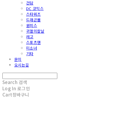
건담
DC 코믹스
스타워즈
드래곤볼
원피스
귀멸의칼날
레고
스포츠맨
미소녀
기타
문의
오시는길
Search
검색
Log In
로그인
Cart
장바구니