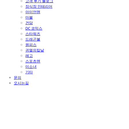
고객 후기 블로그
장식장 인테리어
아이언맨
마블
건담
DC 코믹스
스타워즈
드래곤볼
원피스
귀멸의칼날
레고
스포츠맨
미소녀
기타
문의
오시는길