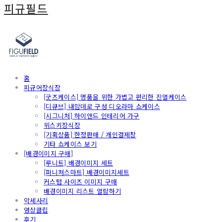
피규필드
홈
피규어장식장
[굿즈케이스] 명품을 위한 가볍고 편리한 진열케이스
[디큐브] 내맘데로 구성 디오라마 쇼케이스
[시그니처] 하이앤드 인테리어 가구
위스키장식장
[기획상품] 한정판매 / 개인결제창
기타 쇼케이스 보기
[배경이미지 구매]
[루니트] 배경이미지 세트
[퍼니처스마트] 배경이미지세트
커스텀 사이즈 이미지 구매
배경이미지 리스트 열람하기
악세사리
영상클립
후기