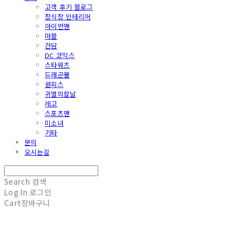
고객 후기 블로그
장식장 인테리어
아이언맨
마블
건담
DC 코믹스
스타워즈
드래곤볼
원피스
귀멸의칼날
레고
스포츠맨
미소녀
기타
문의
오시는길
Search
검색
Log In
로그인
Cart
장바구니