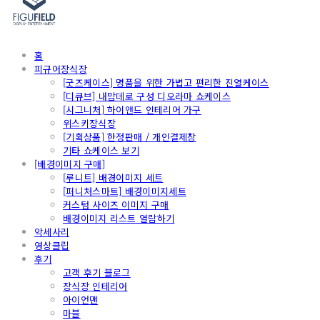
홈
피규어장식장
[굿즈케이스] 명품을 위한 가볍고 편리한 진열케이스
[디큐브] 내맘데로 구성 디오라마 쇼케이스
[시그니처] 하이앤드 인테리어 가구
위스키장식장
[기획상품] 한정판매 / 개인결제창
기타 쇼케이스 보기
[배경이미지 구매]
[루니트] 배경이미지 세트
[퍼니처스마트] 배경이미지세트
커스텀 사이즈 이미지 구매
배경이미지 리스트 열람하기
악세사리
영상클립
후기
고객 후기 블로그
장식장 인테리어
아이언맨
마블