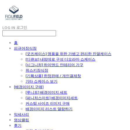
LOG IN
로그인
홈
피규어장식장
[굿즈케이스] 명품을 위한 가볍고 편리한 진열케이스
[디큐브] 내맘데로 구성 디오라마 쇼케이스
[시그니처] 하이앤드 인테리어 가구
위스키장식장
[기획상품] 한정판매 / 개인결제창
기타 쇼케이스 보기
[배경이미지 구매]
[루니트] 배경이미지 세트
[퍼니처스마트] 배경이미지세트
커스텀 사이즈 이미지 구매
배경이미지 리스트 열람하기
악세사리
영상클립
후기