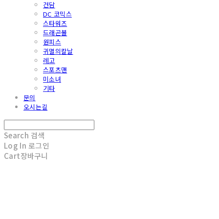
건담
DC 코믹스
스타워즈
드래곤볼
원피스
귀멸의칼날
레고
스포츠맨
미소녀
기타
문의
오시는길
Search
검색
Log In
로그인
Cart
장바구니