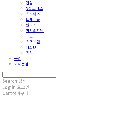
건담
DC 코믹스
스타워즈
드래곤볼
원피스
귀멸의칼날
레고
스포츠맨
미소녀
기타
문의
오시는길
Search
검색
Log In
로그인
Cart
장바구니