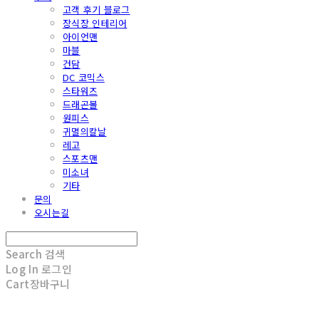
고객 후기 블로그
장식장 인테리어
아이언맨
마블
건담
DC 코믹스
스타워즈
드래곤볼
원피스
귀멸의칼날
레고
스포츠맨
미소녀
기타
문의
오시는길
Search
검색
Log In
로그인
Cart
장바구니