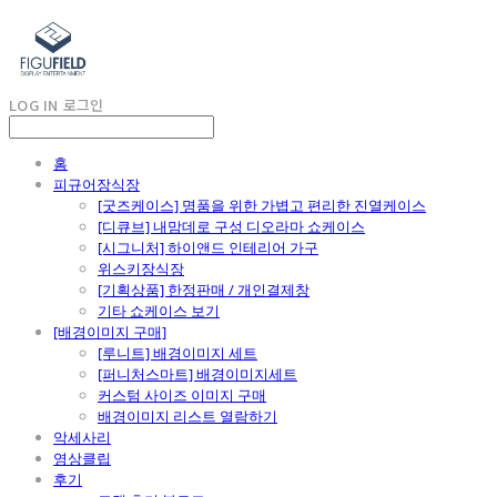
LOG IN
로그인
홈
피규어장식장
[굿즈케이스] 명품을 위한 가볍고 편리한 진열케이스
[디큐브] 내맘데로 구성 디오라마 쇼케이스
[시그니처] 하이앤드 인테리어 가구
위스키장식장
[기획상품] 한정판매 / 개인결제창
기타 쇼케이스 보기
[배경이미지 구매]
[루니트] 배경이미지 세트
[퍼니처스마트] 배경이미지세트
커스텀 사이즈 이미지 구매
배경이미지 리스트 열람하기
악세사리
영상클립
후기