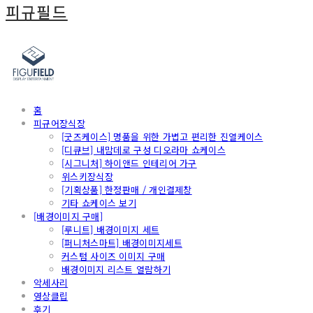
피규필드
홈
피규어장식장
[굿즈케이스] 명품을 위한 가볍고 편리한 진열케이스
[디큐브] 내맘데로 구성 디오라마 쇼케이스
[시그니처] 하이앤드 인테리어 가구
위스키장식장
[기획상품] 한정판매 / 개인결제창
기타 쇼케이스 보기
[배경이미지 구매]
[루니트] 배경이미지 세트
[퍼니처스마트] 배경이미지세트
커스텀 사이즈 이미지 구매
배경이미지 리스트 열람하기
악세사리
영상클립
후기