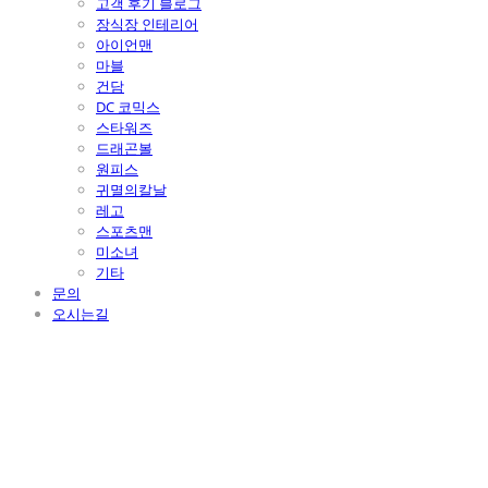
고객 후기 블로그
장식장 인테리어
아이언맨
마블
건담
DC 코믹스
스타워즈
드래곤볼
원피스
귀멸의칼날
레고
스포츠맨
미소녀
기타
문의
오시는길