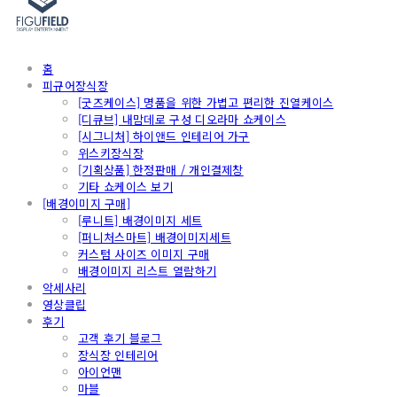
홈
피규어장식장
[굿즈케이스] 명품을 위한 가볍고 편리한 진열케이스
[디큐브] 내맘데로 구성 디오라마 쇼케이스
[시그니처] 하이앤드 인테리어 가구
위스키장식장
[기획상품] 한정판매 / 개인결제창
기타 쇼케이스 보기
[배경이미지 구매]
[루니트] 배경이미지 세트
[퍼니처스마트] 배경이미지세트
커스텀 사이즈 이미지 구매
배경이미지 리스트 열람하기
악세사리
영상클립
후기
고객 후기 블로그
장식장 인테리어
아이언맨
마블