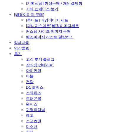
[기획상품] 한정판매 / 개인결제창
기타 쇼케이스 보기
[배경이미지 구매]
[루니트] 배경이미지 세트
[퍼니처스마트] 배경이미지세트
커스텀 사이즈 이미지 구매
배경이미지 리스트 열람하기
악세사리
영상클립
후기
고객 후기 블로그
장식장 인테리어
아이언맨
마블
건담
DC 코믹스
스타워즈
드래곤볼
원피스
귀멸의칼날
레고
스포츠맨
미소녀