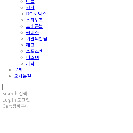
마블
건담
DC 코믹스
스타워즈
드래곤볼
원피스
귀멸의칼날
레고
스포츠맨
미소녀
기타
문의
오시는길
Search
검색
Log In
로그인
Cart
장바구니