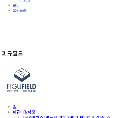
기타
문의
오시는길
피규필드
홈
피규어장식장
[굿즈케이스] 명품을 위한 가볍고 편리한 진열케이스