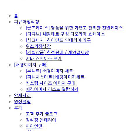
홈
피규어장식장
[굿즈케이스] 명품을 위한 가볍고 편리한 진열케이스
[디큐브] 내맘데로 구성 디오라마 쇼케이스
[시그니처] 하이앤드 인테리어 가구
위스키장식장
[기획상품] 한정판매 / 개인결제창
기타 쇼케이스 보기
[배경이미지 구매]
[루니트] 배경이미지 세트
[퍼니처스마트] 배경이미지세트
커스텀 사이즈 이미지 구매
배경이미지 리스트 열람하기
악세사리
영상클립
후기
고객 후기 블로그
장식장 인테리어
아이언맨