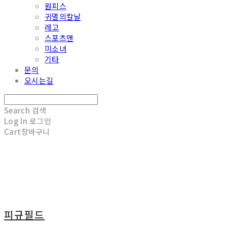
원피스
귀멸의칼날
레고
스포츠맨
미소녀
기타
문의
오시는길
Search
검색
Log In
로그인
Cart
장바구니
피규필드