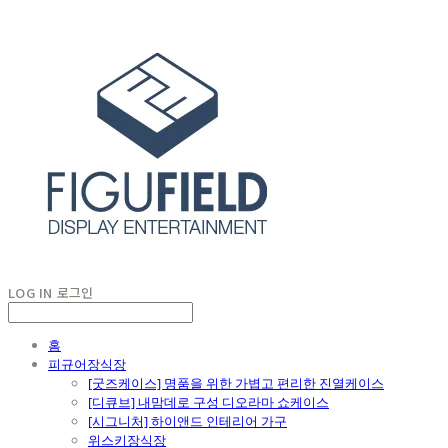
LOG IN
로그인
홈
피규어장식장
[굿즈케이스] 명품을 위한 가볍고 편리한 진열케이스
[디큐브] 내맘데로 구성 디오라마 쇼케이스
[시그니처] 하이앤드 인테리어 가구
위스키장식장