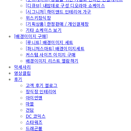
[디큐브] 내맘데로 구성 디오라마 쇼케이스
[시그니처] 하이앤드 인테리어 가구
위스키장식장
[기획상품] 한정판매 / 개인결제창
기타 쇼케이스 보기
[배경이미지 구매]
[루니트] 배경이미지 세트
[퍼니처스마트] 배경이미지세트
커스텀 사이즈 이미지 구매
배경이미지 리스트 열람하기
악세사리
영상클립
후기
고객 후기 블로그
장식장 인테리어
아이언맨
마블
건담
DC 코믹스
스타워즈
드래곤볼