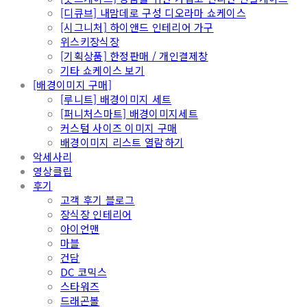
[디큐브] 내맘데로 구성 디오라마 쇼케이스
[시그니처] 하이앤드 인테리어 가구
위스키장식장
[기획상품] 한정판매 / 개인결제창
기타 쇼케이스 보기
[배경이미지 구매]
[루니트] 배경이미지 세트
[퍼니처스마트] 배경이미지세트
커스텀 사이즈 이미지 구매
배경이미지 리스트 열람하기
악세사리
영상클립
후기
고객 후기 블로그
장식장 인테리어
아이언맨
마블
건담
DC 코믹스
스타워즈
드래곤볼