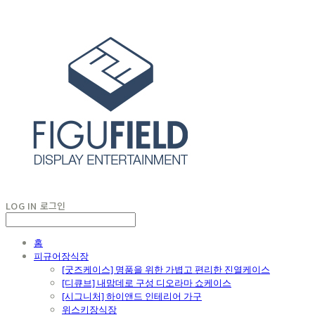
LOG IN
로그인
홈
피규어장식장
[굿즈케이스] 명품을 위한 가볍고 편리한 진열케이스
[디큐브] 내맘데로 구성 디오라마 쇼케이스
[시그니처] 하이앤드 인테리어 가구
위스키장식장