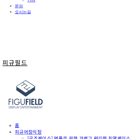
기타
문의
오시는길
피규필드
홈
피규어장식장
[굿즈케이스] 명품을 위한 가볍고 편리한 진열케이스