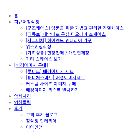
홈
피규어장식장
[굿즈케이스] 명품을 위한 가볍고 편리한 진열케이스
[디큐브] 내맘데로 구성 디오라마 쇼케이스
[시그니처] 하이앤드 인테리어 가구
위스키장식장
[기획상품] 한정판매 / 개인결제창
기타 쇼케이스 보기
[배경이미지 구매]
[루니트] 배경이미지 세트
[퍼니처스마트] 배경이미지세트
커스텀 사이즈 이미지 구매
배경이미지 리스트 열람하기
악세사리
영상클립
후기
고객 후기 블로그
장식장 인테리어
아이언맨