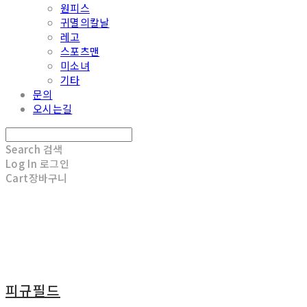
원피스
귀멸의칼날
레고
스포츠맨
미소녀
기타
문의
오시는길
Search
검색
Log In
로그인
Cart
장바구니
피규필드