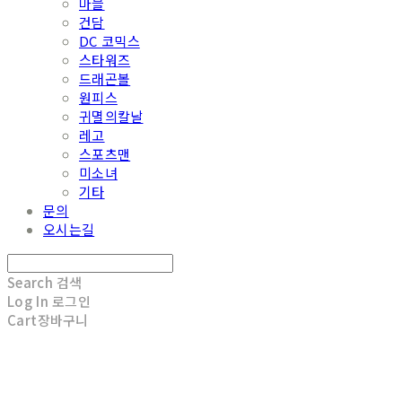
마블
건담
DC 코믹스
스타워즈
드래곤볼
원피스
귀멸의칼날
레고
스포츠맨
미소녀
기타
문의
오시는길
Search
검색
Log In
로그인
Cart
장바구니