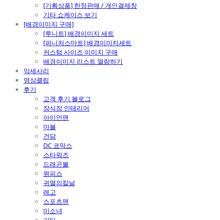
[기획상품] 한정판매 / 개인결제창
기타 쇼케이스 보기
[배경이미지 구매]
[루니트] 배경이미지 세트
[퍼니처스마트] 배경이미지세트
커스텀 사이즈 이미지 구매
배경이미지 리스트 열람하기
악세사리
영상클립
후기
고객 후기 블로그
장식장 인테리어
아이언맨
마블
건담
DC 코믹스
스타워즈
드래곤볼
원피스
귀멸의칼날
레고
스포츠맨
미소녀