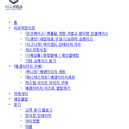
홈
피규어장식장
[굿즈케이스] 명품을 위한 가볍고 편리한 진열케이스
[디큐브] 내맘데로 구성 디오라마 쇼케이스
[시그니처] 하이앤드 인테리어 가구
위스키장식장
[기획상품] 한정판매 / 개인결제창
기타 쇼케이스 보기
[배경이미지 구매]
[루니트] 배경이미지 세트
[퍼니처스마트] 배경이미지세트
커스텀 사이즈 이미지 구매
배경이미지 리스트 열람하기
악세사리
영상클립
후기
고객 후기 블로그
장식장 인테리어
아이언맨
마블