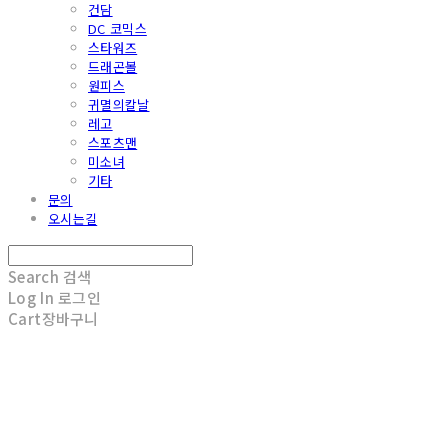
건담
DC 코믹스
스타워즈
드래곤볼
원피스
귀멸의칼날
레고
스포츠맨
미소녀
기타
문의
오시는길
Search
검색
Log In
로그인
Cart
장바구니