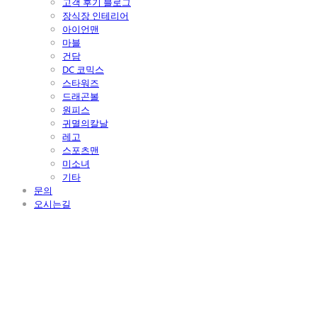
고객 후기 블로그
장식장 인테리어
아이언맨
마블
건담
DC 코믹스
스타워즈
드래곤볼
원피스
귀멸의칼날
레고
스포츠맨
미소녀
기타
문의
오시는길