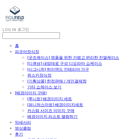
LOG IN
로그인
홈
피규어장식장
[굿즈케이스] 명품을 위한 가볍고 편리한 진열케이스
[디큐브] 내맘데로 구성 디오라마 쇼케이스
[시그니처] 하이앤드 인테리어 가구
위스키장식장
[기획상품] 한정판매 / 개인결제창
기타 쇼케이스 보기
[배경이미지 구매]
[루니트] 배경이미지 세트
[퍼니처스마트] 배경이미지세트
커스텀 사이즈 이미지 구매
배경이미지 리스트 열람하기
악세사리
영상클립
후기