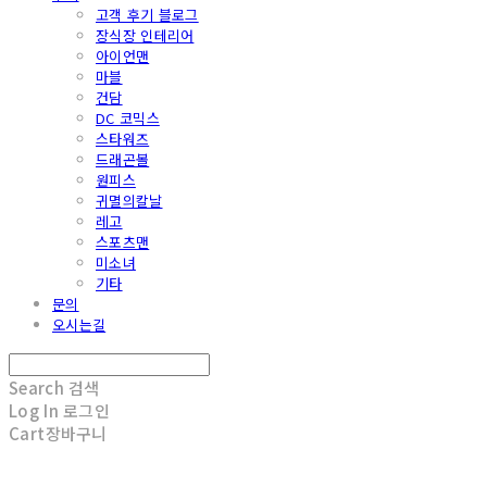
고객 후기 블로그
장식장 인테리어
아이언맨
마블
건담
DC 코믹스
스타워즈
드래곤볼
원피스
귀멸의칼날
레고
스포츠맨
미소녀
기타
문의
오시는길
Search
검색
Log In
로그인
Cart
장바구니