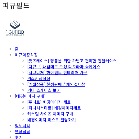
피규필드
홈
피규어장식장
[굿즈케이스] 명품을 위한 가볍고 편리한 진열케이스
[디큐브] 내맘데로 구성 디오라마 쇼케이스
[시그니처] 하이앤드 인테리어 가구
위스키장식장
[기획상품] 한정판매 / 개인결제창
기타 쇼케이스 보기
[배경이미지 구매]
[루니트] 배경이미지 세트
[퍼니처스마트] 배경이미지세트
커스텀 사이즈 이미지 구매
배경이미지 리스트 열람하기
악세사리
영상클립
후기