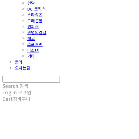
건담
DC 코믹스
스타워즈
드래곤볼
원피스
귀멸의칼날
레고
스포츠맨
미소녀
기타
문의
오시는길
Search
검색
Log In
로그인
Cart
장바구니