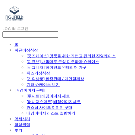
LOG IN
로그인
홈
피규어장식장
[굿즈케이스] 명품을 위한 가볍고 편리한 진열케이스
[디큐브] 내맘데로 구성 디오라마 쇼케이스
[시그니처] 하이앤드 인테리어 가구
위스키장식장
[기획상품] 한정판매 / 개인결제창
기타 쇼케이스 보기
[배경이미지 구매]
[루니트] 배경이미지 세트
[퍼니처스마트] 배경이미지세트
커스텀 사이즈 이미지 구매
배경이미지 리스트 열람하기
악세사리
영상클립
후기