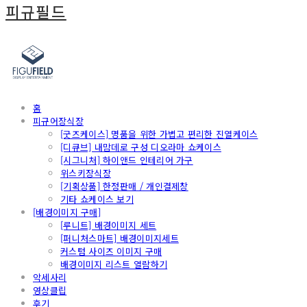
피규필드
홈
피규어장식장
[굿즈케이스] 명품을 위한 가볍고 편리한 진열케이스
[디큐브] 내맘데로 구성 디오라마 쇼케이스
[시그니처] 하이앤드 인테리어 가구
위스키장식장
[기획상품] 한정판매 / 개인결제창
기타 쇼케이스 보기
[배경이미지 구매]
[루니트] 배경이미지 세트
[퍼니처스마트] 배경이미지세트
커스텀 사이즈 이미지 구매
배경이미지 리스트 열람하기
악세사리
영상클립
후기