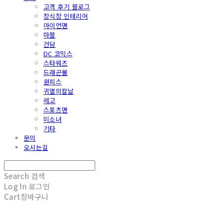
고객 후기 블로그
장식장 인테리어
아이언맨
마블
건담
DC 코믹스
스타워즈
드래곤볼
원피스
귀멸의칼날
레고
스포츠맨
미소녀
기타
문의
오시는길
Search
검색
Log In
로그인
Cart
장바구니