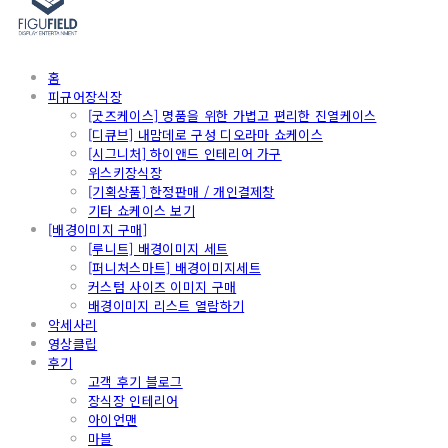
홈
피규어장식장
[굿즈케이스] 명품을 위한 가볍고 편리한 진열케이스
[디큐브] 내맘데로 구성 디오라마 쇼케이스
[시그니처] 하이앤드 인테리어 가구
위스키장식장
[기획상품] 한정판매 / 개인결제창
기타 쇼케이스 보기
[배경이미지 구매]
[루니트] 배경이미지 세트
[퍼니처스마트] 배경이미지세트
커스텀 사이즈 이미지 구매
배경이미지 리스트 열람하기
악세사리
영상클립
후기
고객 후기 블로그
장식장 인테리어
아이언맨
마블