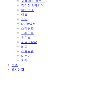
고객 후기 블로그
장식장 인테리어
아이언맨
마블
건담
DC 코믹스
스타워즈
드래곤볼
원피스
귀멸의칼날
레고
스포츠맨
미소녀
기타
문의
오시는길