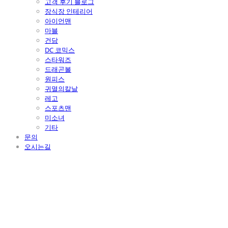
고객 후기 블로그
장식장 인테리어
아이언맨
마블
건담
DC 코믹스
스타워즈
드래곤볼
원피스
귀멸의칼날
레고
스포츠맨
미소녀
기타
문의
오시는길