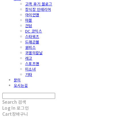
고객 후기 블로그
장식장 인테리어
아이언맨
마블
건담
DC 코믹스
스타워즈
드래곤볼
원피스
귀멸의칼날
레고
스포츠맨
미소녀
기타
문의
오시는길
Search
검색
Log In
로그인
Cart
장바구니