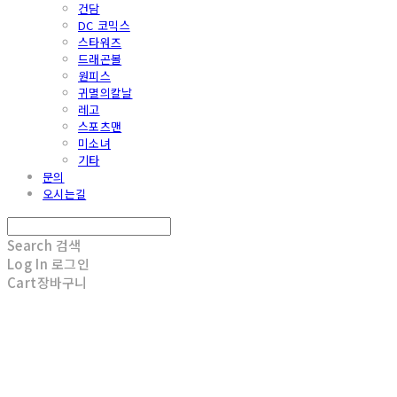
건담
DC 코믹스
스타워즈
드래곤볼
원피스
귀멸의칼날
레고
스포츠맨
미소녀
기타
문의
오시는길
Search
검색
Log In
로그인
Cart
장바구니