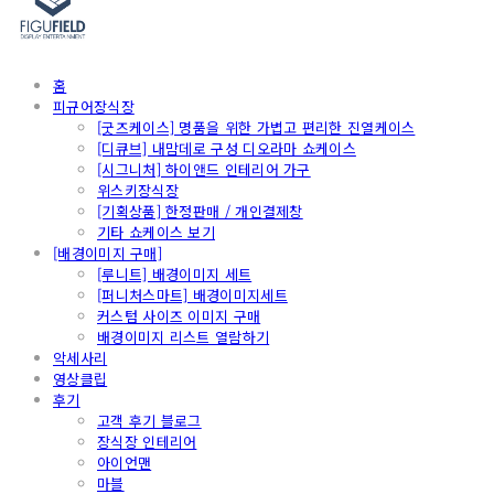
홈
피규어장식장
[굿즈케이스] 명품을 위한 가볍고 편리한 진열케이스
[디큐브] 내맘데로 구성 디오라마 쇼케이스
[시그니처] 하이앤드 인테리어 가구
위스키장식장
[기획상품] 한정판매 / 개인결제창
기타 쇼케이스 보기
[배경이미지 구매]
[루니트] 배경이미지 세트
[퍼니처스마트] 배경이미지세트
커스텀 사이즈 이미지 구매
배경이미지 리스트 열람하기
악세사리
영상클립
후기
고객 후기 블로그
장식장 인테리어
아이언맨
마블