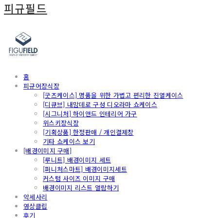
피규필드
홈
피규어장식장
[굿즈케이스] 명품을 위한 가볍고 편리한 진열케이스
[디큐브] 내맘데로 구성 디오라마 쇼케이스
[시그니처] 하이앤드 인테리어 가구
위스키장식장
[기획상품] 한정판매 / 개인결제창
기타 쇼케이스 보기
[배경이미지 구매]
[루니트] 배경이미지 세트
[퍼니처스마트] 배경이미지세트
커스텀 사이즈 이미지 구매
배경이미지 리스트 열람하기
악세사리
영상클립
후기