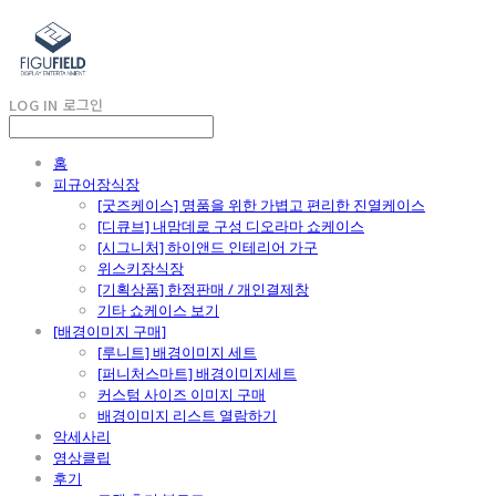
LOG IN
로그인
홈
피규어장식장
[굿즈케이스] 명품을 위한 가볍고 편리한 진열케이스
[디큐브] 내맘데로 구성 디오라마 쇼케이스
[시그니처] 하이앤드 인테리어 가구
위스키장식장
[기획상품] 한정판매 / 개인결제창
기타 쇼케이스 보기
[배경이미지 구매]
[루니트] 배경이미지 세트
[퍼니처스마트] 배경이미지세트
커스텀 사이즈 이미지 구매
배경이미지 리스트 열람하기
악세사리
영상클립
후기