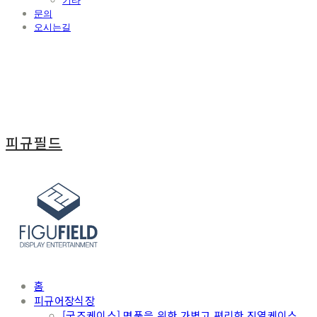
기타
문의
오시는길
피규필드
홈
피규어장식장
[굿즈케이스] 명품을 위한 가볍고 편리한 진열케이스