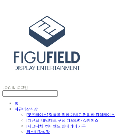
LOG IN
로그인
홈
피규어장식장
[굿즈케이스] 명품을 위한 가볍고 편리한 진열케이스
[디큐브] 내맘데로 구성 디오라마 쇼케이스
[시그니처] 하이앤드 인테리어 가구
위스키장식장