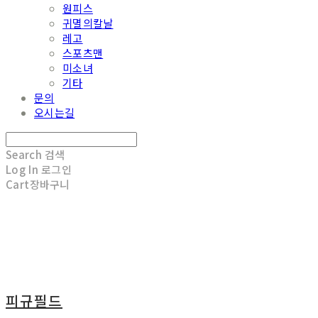
원피스
귀멸의칼날
레고
스포츠맨
미소녀
기타
문의
오시는길
Search
검색
Log In
로그인
Cart
장바구니
피규필드