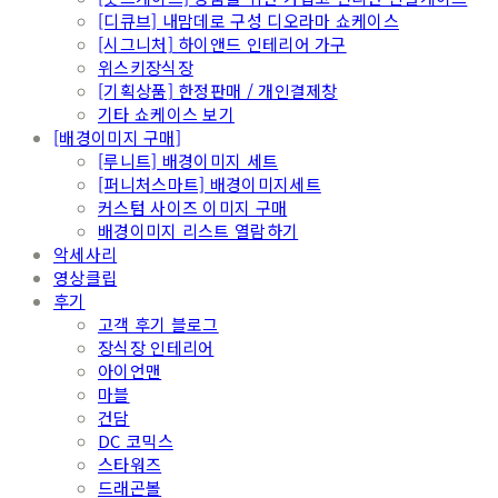
[디큐브] 내맘데로 구성 디오라마 쇼케이스
[시그니처] 하이앤드 인테리어 가구
위스키장식장
[기획상품] 한정판매 / 개인결제창
기타 쇼케이스 보기
[배경이미지 구매]
[루니트] 배경이미지 세트
[퍼니처스마트] 배경이미지세트
커스텀 사이즈 이미지 구매
배경이미지 리스트 열람하기
악세사리
영상클립
후기
고객 후기 블로그
장식장 인테리어
아이언맨
마블
건담
DC 코믹스
스타워즈
드래곤볼