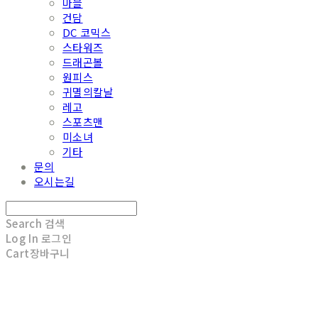
마블
건담
DC 코믹스
스타워즈
드래곤볼
원피스
귀멸의칼날
레고
스포츠맨
미소녀
기타
문의
오시는길
Search
검색
Log In
로그인
Cart
장바구니