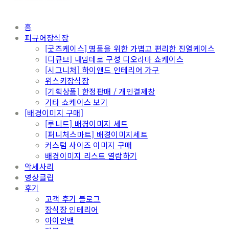
홈
피규어장식장
[굿즈케이스] 명품을 위한 가볍고 편리한 진열케이스
[디큐브] 내맘데로 구성 디오라마 쇼케이스
[시그니처] 하이앤드 인테리어 가구
위스키장식장
[기획상품] 한정판매 / 개인결제창
기타 쇼케이스 보기
[배경이미지 구매]
[루니트] 배경이미지 세트
[퍼니처스마트] 배경이미지세트
커스텀 사이즈 이미지 구매
배경이미지 리스트 열람하기
악세사리
영상클립
후기
고객 후기 블로그
장식장 인테리어
아이언맨