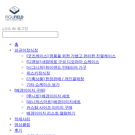
LOG IN
로그인
홈
피규어장식장
[굿즈케이스] 명품을 위한 가볍고 편리한 진열케이스
[디큐브] 내맘데로 구성 디오라마 쇼케이스
[시그니처] 하이앤드 인테리어 가구
위스키장식장
[기획상품] 한정판매 / 개인결제창
기타 쇼케이스 보기
[배경이미지 구매]
[루니트] 배경이미지 세트
[퍼니처스마트] 배경이미지세트
커스텀 사이즈 이미지 구매
배경이미지 리스트 열람하기
악세사리
영상클립
후기