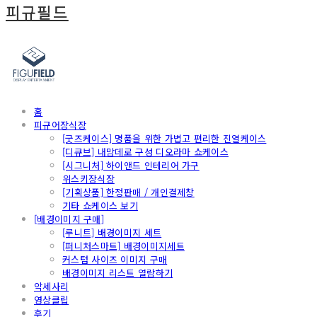
피규필드
홈
피규어장식장
[굿즈케이스] 명품을 위한 가볍고 편리한 진열케이스
[디큐브] 내맘데로 구성 디오라마 쇼케이스
[시그니처] 하이앤드 인테리어 가구
위스키장식장
[기획상품] 한정판매 / 개인결제창
기타 쇼케이스 보기
[배경이미지 구매]
[루니트] 배경이미지 세트
[퍼니처스마트] 배경이미지세트
커스텀 사이즈 이미지 구매
배경이미지 리스트 열람하기
악세사리
영상클립
후기