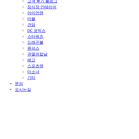
고객 후기 블로그
장식장 인테리어
아이언맨
마블
건담
DC 코믹스
스타워즈
드래곤볼
원피스
귀멸의칼날
레고
스포츠맨
미소녀
기타
문의
오시는길