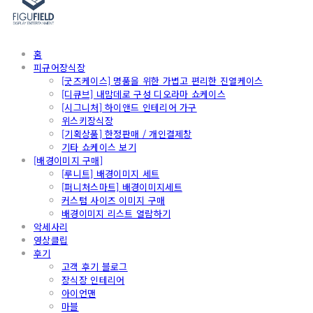
홈
피규어장식장
[굿즈케이스] 명품을 위한 가볍고 편리한 진열케이스
[디큐브] 내맘데로 구성 디오라마 쇼케이스
[시그니처] 하이앤드 인테리어 가구
위스키장식장
[기획상품] 한정판매 / 개인결제창
기타 쇼케이스 보기
[배경이미지 구매]
[루니트] 배경이미지 세트
[퍼니처스마트] 배경이미지세트
커스텀 사이즈 이미지 구매
배경이미지 리스트 열람하기
악세사리
영상클립
후기
고객 후기 블로그
장식장 인테리어
아이언맨
마블