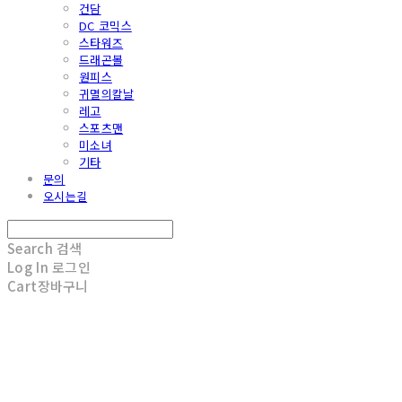
건담
DC 코믹스
스타워즈
드래곤볼
원피스
귀멸의칼날
레고
스포츠맨
미소녀
기타
문의
오시는길
Search
검색
Log In
로그인
Cart
장바구니