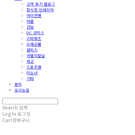
고객 후기 블로그
장식장 인테리어
아이언맨
마블
건담
DC 코믹스
스타워즈
드래곤볼
원피스
귀멸의칼날
레고
스포츠맨
미소녀
기타
문의
오시는길
Search
검색
Log In
로그인
Cart
장바구니