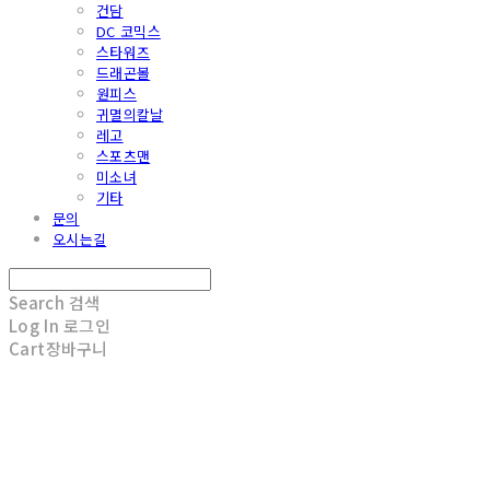
건담
DC 코믹스
스타워즈
드래곤볼
원피스
귀멸의칼날
레고
스포츠맨
미소녀
기타
문의
오시는길
Search
검색
Log In
로그인
Cart
장바구니