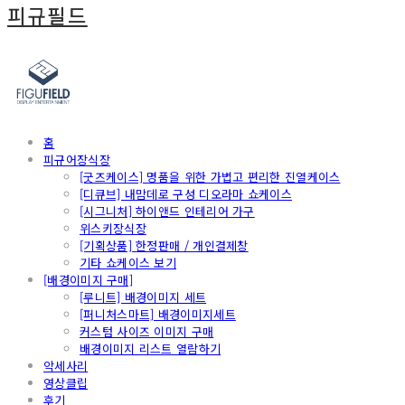
피규필드
홈
피규어장식장
[굿즈케이스] 명품을 위한 가볍고 편리한 진열케이스
[디큐브] 내맘데로 구성 디오라마 쇼케이스
[시그니처] 하이앤드 인테리어 가구
위스키장식장
[기획상품] 한정판매 / 개인결제창
기타 쇼케이스 보기
[배경이미지 구매]
[루니트] 배경이미지 세트
[퍼니처스마트] 배경이미지세트
커스텀 사이즈 이미지 구매
배경이미지 리스트 열람하기
악세사리
영상클립
후기