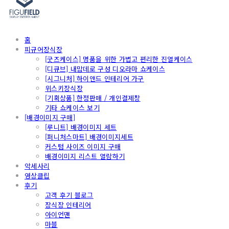
홈
피규어장식장
[굿즈케이스] 명품을 위한 가볍고 편리한 진열케이스
[디큐브] 내맘데로 구성 디오라마 쇼케이스
[시그니처] 하이앤드 인테리어 가구
위스키장식장
[기획상품] 한정판매 / 개인결제창
기타 쇼케이스 보기
[배경이미지 구매]
[루니트] 배경이미지 세트
[퍼니처스마트] 배경이미지세트
커스텀 사이즈 이미지 구매
배경이미지 리스트 열람하기
악세사리
영상클립
후기
고객 후기 블로그
장식장 인테리어
아이언맨
마블