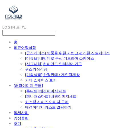
LOG IN
로그인
홈
피규어장식장
[굿즈케이스] 명품을 위한 가볍고 편리한 진열케이스
[디큐브] 내맘데로 구성 디오라마 쇼케이스
[시그니처] 하이앤드 인테리어 가구
위스키장식장
[기획상품] 한정판매 / 개인결제창
기타 쇼케이스 보기
[배경이미지 구매]
[루니트] 배경이미지 세트
[퍼니처스마트] 배경이미지세트
커스텀 사이즈 이미지 구매
배경이미지 리스트 열람하기
악세사리
영상클립
후기