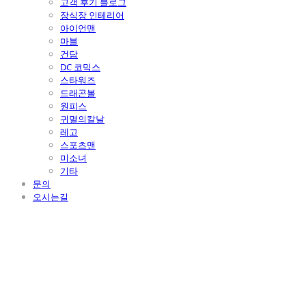
고객 후기 블로그
장식장 인테리어
아이언맨
마블
건담
DC 코믹스
스타워즈
드래곤볼
원피스
귀멸의칼날
레고
스포츠맨
미소녀
기타
문의
오시는길