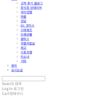
고객 후기 블로그
장식장 인테리어
아이언맨
마블
건담
DC 코믹스
스타워즈
드래곤볼
원피스
귀멸의칼날
레고
스포츠맨
미소녀
기타
문의
오시는길
Search
검색
Log In
로그인
Cart
장바구니