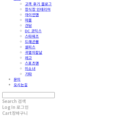
고객 후기 블로그
장식장 인테리어
아이언맨
마블
건담
DC 코믹스
스타워즈
드래곤볼
원피스
귀멸의칼날
레고
스포츠맨
미소녀
기타
문의
오시는길
Search
검색
Log In
로그인
Cart
장바구니