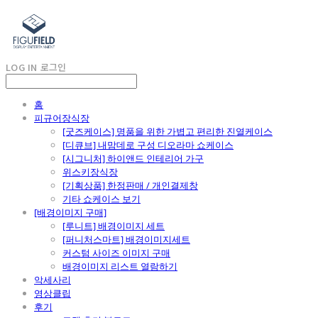
LOG IN
로그인
홈
피규어장식장
[굿즈케이스] 명품을 위한 가볍고 편리한 진열케이스
[디큐브] 내맘데로 구성 디오라마 쇼케이스
[시그니처] 하이앤드 인테리어 가구
위스키장식장
[기획상품] 한정판매 / 개인결제창
기타 쇼케이스 보기
[배경이미지 구매]
[루니트] 배경이미지 세트
[퍼니처스마트] 배경이미지세트
커스텀 사이즈 이미지 구매
배경이미지 리스트 열람하기
악세사리
영상클립
후기