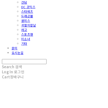
건담
DC 코믹스
스타워즈
드래곤볼
원피스
귀멸의칼날
레고
스포츠맨
미소녀
기타
문의
오시는길
Search
검색
Log In
로그인
Cart
장바구니