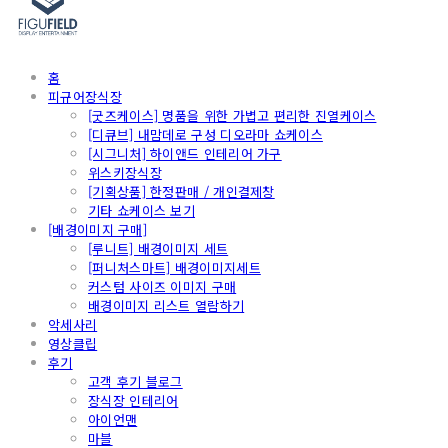
홈
피규어장식장
[굿즈케이스] 명품을 위한 가볍고 편리한 진열케이스
[디큐브] 내맘데로 구성 디오라마 쇼케이스
[시그니처] 하이앤드 인테리어 가구
위스키장식장
[기획상품] 한정판매 / 개인결제창
기타 쇼케이스 보기
[배경이미지 구매]
[루니트] 배경이미지 세트
[퍼니처스마트] 배경이미지세트
커스텀 사이즈 이미지 구매
배경이미지 리스트 열람하기
악세사리
영상클립
후기
고객 후기 블로그
장식장 인테리어
아이언맨
마블