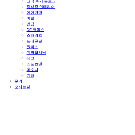
고객 후기 블로그
장식장 인테리어
아이언맨
마블
건담
DC 코믹스
스타워즈
드래곤볼
원피스
귀멸의칼날
레고
스포츠맨
미소녀
기타
문의
오시는길