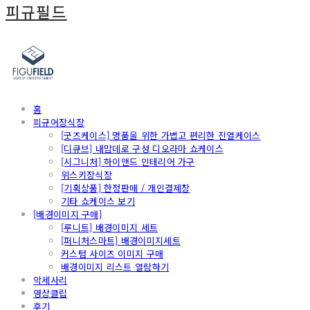
피규필드
홈
피규어장식장
[굿즈케이스] 명품을 위한 가볍고 편리한 진열케이스
[디큐브] 내맘데로 구성 디오라마 쇼케이스
[시그니처] 하이앤드 인테리어 가구
위스키장식장
[기획상품] 한정판매 / 개인결제창
기타 쇼케이스 보기
[배경이미지 구매]
[루니트] 배경이미지 세트
[퍼니처스마트] 배경이미지세트
커스텀 사이즈 이미지 구매
배경이미지 리스트 열람하기
악세사리
영상클립
후기