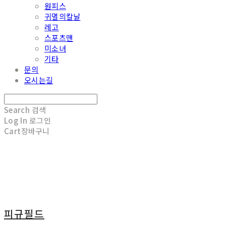
원피스
귀멸의칼날
레고
스포츠맨
미소녀
기타
문의
오시는길
Search
검색
Log In
로그인
Cart
장바구니
피규필드