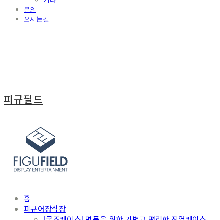
기타
문의
오시는길
피규필드
홈
피규어장식장
[굿즈케이스] 명품을 위한 가볍고 편리한 진열케이스