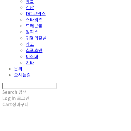
마블
건담
DC 코믹스
스타워즈
드래곤볼
원피스
귀멸의칼날
레고
스포츠맨
미소녀
기타
문의
오시는길
Search
검색
Log In
로그인
Cart
장바구니