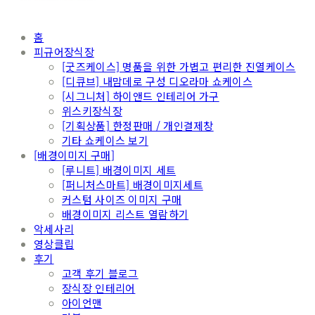
홈
피규어장식장
[굿즈케이스] 명품을 위한 가볍고 편리한 진열케이스
[디큐브] 내맘데로 구성 디오라마 쇼케이스
[시그니처] 하이앤드 인테리어 가구
위스키장식장
[기획상품] 한정판매 / 개인결제창
기타 쇼케이스 보기
[배경이미지 구매]
[루니트] 배경이미지 세트
[퍼니처스마트] 배경이미지세트
커스텀 사이즈 이미지 구매
배경이미지 리스트 열람하기
악세사리
영상클립
후기
고객 후기 블로그
장식장 인테리어
아이언맨