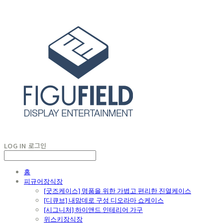
LOG IN
로그인
홈
피규어장식장
[굿즈케이스] 명품을 위한 가볍고 편리한 진열케이스
[디큐브] 내맘데로 구성 디오라마 쇼케이스
[시그니처] 하이앤드 인테리어 가구
위스키장식장