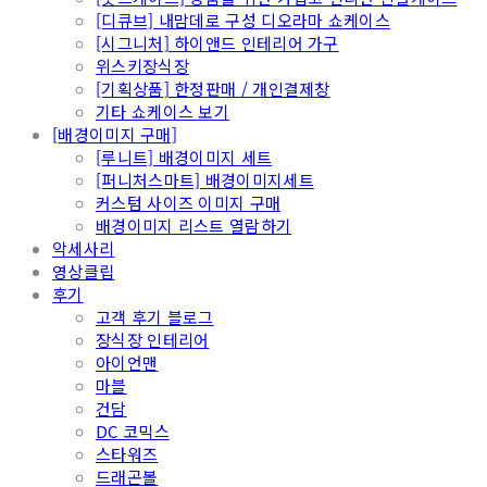
[디큐브] 내맘데로 구성 디오라마 쇼케이스
[시그니처] 하이앤드 인테리어 가구
위스키장식장
[기획상품] 한정판매 / 개인결제창
기타 쇼케이스 보기
[배경이미지 구매]
[루니트] 배경이미지 세트
[퍼니처스마트] 배경이미지세트
커스텀 사이즈 이미지 구매
배경이미지 리스트 열람하기
악세사리
영상클립
후기
고객 후기 블로그
장식장 인테리어
아이언맨
마블
건담
DC 코믹스
스타워즈
드래곤볼