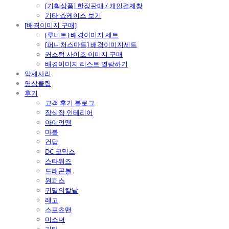
[기획상품] 한정판매 / 개인결제창
기타 쇼케이스 보기
[배경이미지 구매]
[루니트] 배경이미지 세트
[퍼니처스마트] 배경이미지세트
커스텀 사이즈 이미지 구매
배경이미지 리스트 열람하기
악세사리
영상클립
후기
고객 후기 블로그
장식장 인테리어
아이언맨
마블
건담
DC 코믹스
스타워즈
드래곤볼
원피스
귀멸의칼날
레고
스포츠맨
미소녀