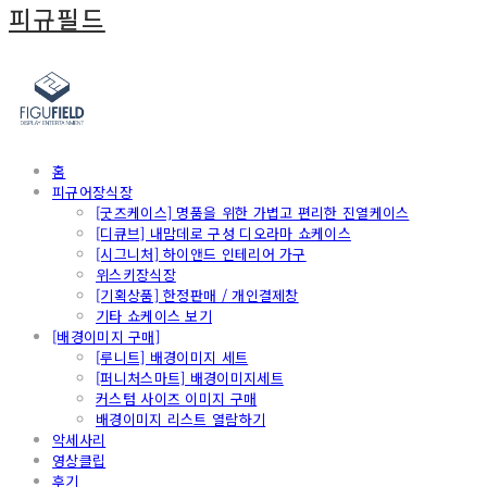
피규필드
홈
피규어장식장
[굿즈케이스] 명품을 위한 가볍고 편리한 진열케이스
[디큐브] 내맘데로 구성 디오라마 쇼케이스
[시그니처] 하이앤드 인테리어 가구
위스키장식장
[기획상품] 한정판매 / 개인결제창
기타 쇼케이스 보기
[배경이미지 구매]
[루니트] 배경이미지 세트
[퍼니처스마트] 배경이미지세트
커스텀 사이즈 이미지 구매
배경이미지 리스트 열람하기
악세사리
영상클립
후기