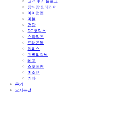
고객 후기 블로그
장식장 인테리어
아이언맨
마블
건담
DC 코믹스
스타워즈
드래곤볼
원피스
귀멸의칼날
레고
스포츠맨
미소녀
기타
문의
오시는길