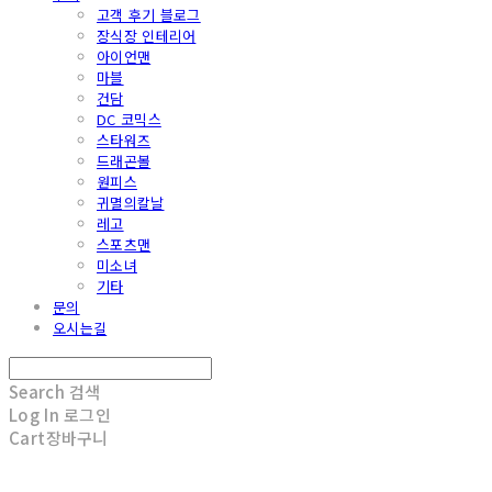
고객 후기 블로그
장식장 인테리어
아이언맨
마블
건담
DC 코믹스
스타워즈
드래곤볼
원피스
귀멸의칼날
레고
스포츠맨
미소녀
기타
문의
오시는길
Search
검색
Log In
로그인
Cart
장바구니