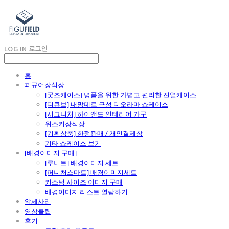
LOG IN
로그인
홈
피규어장식장
[굿즈케이스] 명품을 위한 가볍고 편리한 진열케이스
[디큐브] 내맘데로 구성 디오라마 쇼케이스
[시그니처] 하이앤드 인테리어 가구
위스키장식장
[기획상품] 한정판매 / 개인결제창
기타 쇼케이스 보기
[배경이미지 구매]
[루니트] 배경이미지 세트
[퍼니처스마트] 배경이미지세트
커스텀 사이즈 이미지 구매
배경이미지 리스트 열람하기
악세사리
영상클립
후기