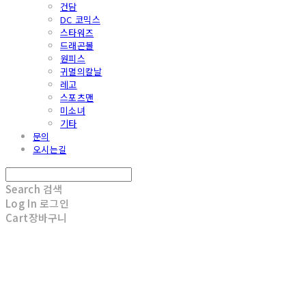
건담
DC 코믹스
스타워즈
드래곤볼
원피스
귀멸의칼날
레고
스포츠맨
미소녀
기타
문의
오시는길
Search
검색
Log In
로그인
Cart
장바구니