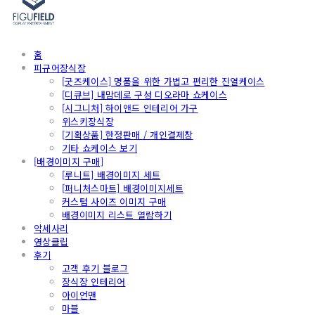
홈
피규어장식장
[굿즈케이스] 명품을 위한 가볍고 편리한 진열케이스
[디큐브] 내맘데로 구성 디오라마 쇼케이스
[시그니처] 하이앤드 인테리어 가구
위스키장식장
[기획상품] 한정판매 / 개인결제창
기타 쇼케이스 보기
[배경이미지 구매]
[루니트] 배경이미지 세트
[퍼니처스마트] 배경이미지세트
커스텀 사이즈 이미지 구매
배경이미지 리스트 열람하기
악세사리
영상클립
후기
고객 후기 블로그
장식장 인테리어
아이언맨
마블