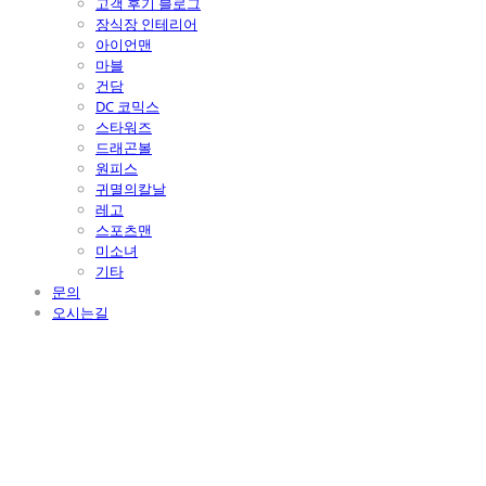
고객 후기 블로그
장식장 인테리어
아이언맨
마블
건담
DC 코믹스
스타워즈
드래곤볼
원피스
귀멸의칼날
레고
스포츠맨
미소녀
기타
문의
오시는길