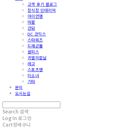
고객 후기 블로그
장식장 인테리어
아이언맨
마블
건담
DC 코믹스
스타워즈
드래곤볼
원피스
귀멸의칼날
레고
스포츠맨
미소녀
기타
문의
오시는길
Search
검색
Log In
로그인
Cart
장바구니