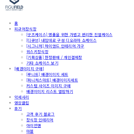
홈
피규어장식장
[굿즈케이스] 명품을 위한 가볍고 편리한 진열케이스
[디큐브] 내맘데로 구성 디오라마 쇼케이스
[시그니처] 하이앤드 인테리어 가구
위스키장식장
[기획상품] 한정판매 / 개인결제창
기타 쇼케이스 보기
[배경이미지 구매]
[루니트] 배경이미지 세트
[퍼니처스마트] 배경이미지세트
커스텀 사이즈 이미지 구매
배경이미지 리스트 열람하기
악세사리
영상클립
후기
고객 후기 블로그
장식장 인테리어
아이언맨
마블