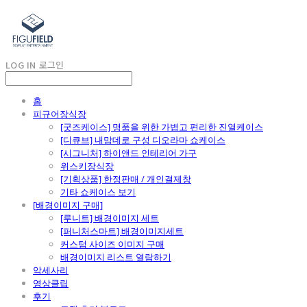
LOG IN
로그인
홈
피규어장식장
[굿즈케이스] 명품을 위한 가볍고 편리한 진열케이스
[디큐브] 내맘데로 구성 디오라마 쇼케이스
[시그니처] 하이앤드 인테리어 가구
위스키장식장
[기획상품] 한정판매 / 개인결제창
기타 쇼케이스 보기
[배경이미지 구매]
[루니트] 배경이미지 세트
[퍼니처스마트] 배경이미지세트
커스텀 사이즈 이미지 구매
배경이미지 리스트 열람하기
악세사리
영상클립
후기