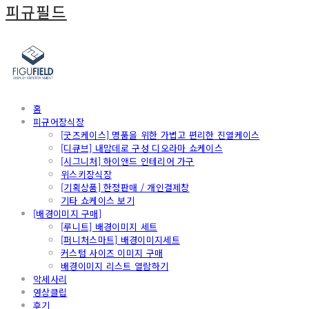
피규필드
홈
피규어장식장
[굿즈케이스] 명품을 위한 가볍고 편리한 진열케이스
[디큐브] 내맘데로 구성 디오라마 쇼케이스
[시그니처] 하이앤드 인테리어 가구
위스키장식장
[기획상품] 한정판매 / 개인결제창
기타 쇼케이스 보기
[배경이미지 구매]
[루니트] 배경이미지 세트
[퍼니처스마트] 배경이미지세트
커스텀 사이즈 이미지 구매
배경이미지 리스트 열람하기
악세사리
영상클립
후기