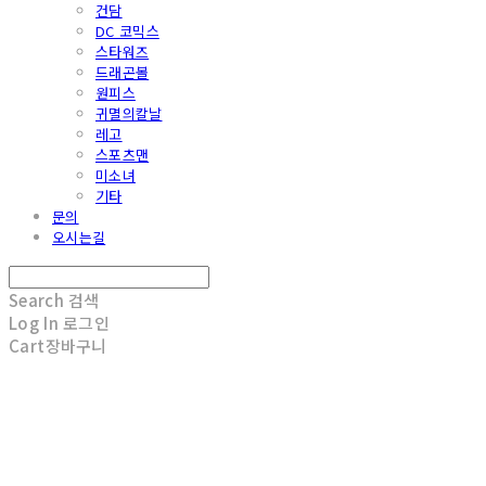
건담
DC 코믹스
스타워즈
드래곤볼
원피스
귀멸의칼날
레고
스포츠맨
미소녀
기타
문의
오시는길
Search
검색
Log In
로그인
Cart
장바구니