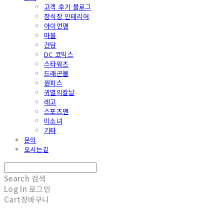
고객 후기 블로그
장식장 인테리어
아이언맨
마블
건담
DC 코믹스
스타워즈
드래곤볼
원피스
귀멸의칼날
레고
스포츠맨
미소녀
기타
문의
오시는길
Search
검색
Log In
로그인
Cart
장바구니