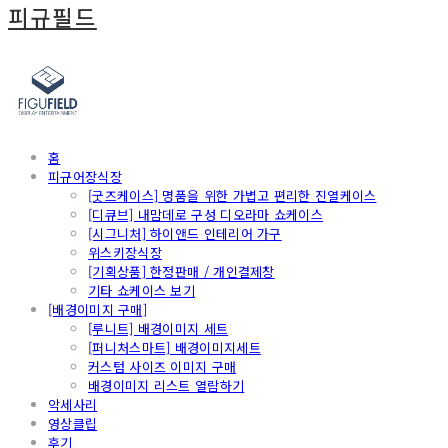
피규필드
홈
피규어장식장
[굿즈케이스] 명품을 위한 가볍고 편리한 진열케이스
[디큐브] 내맘데로 구성 디오라마 쇼케이스
[시그니처] 하이앤드 인테리어 가구
위스키장식장
[기획상품] 한정판매 / 개인결제창
기타 쇼케이스 보기
[배경이미지 구매]
[루니트] 배경이미지 세트
[퍼니처스마트] 배경이미지세트
커스텀 사이즈 이미지 구매
배경이미지 리스트 열람하기
악세사리
영상클립
후기