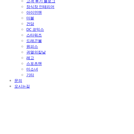
고객 후기 블로그
장식장 인테리어
아이언맨
마블
건담
DC 코믹스
스타워즈
드래곤볼
원피스
귀멸의칼날
레고
스포츠맨
미소녀
기타
문의
오시는길