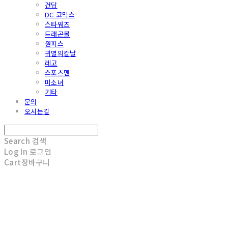
건담
DC 코믹스
스타워즈
드래곤볼
원피스
귀멸의칼날
레고
스포츠맨
미소녀
기타
문의
오시는길
Search
검색
Log In
로그인
Cart
장바구니