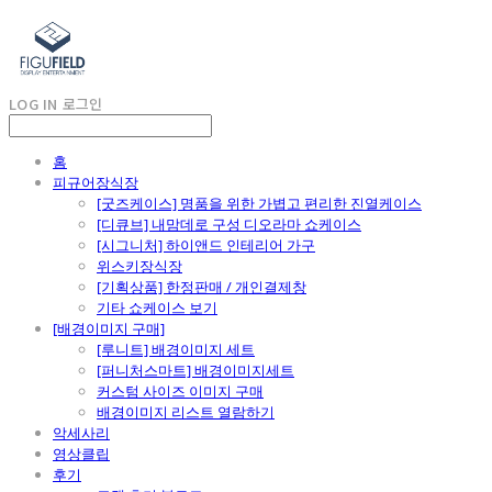
LOG IN
로그인
홈
피규어장식장
[굿즈케이스] 명품을 위한 가볍고 편리한 진열케이스
[디큐브] 내맘데로 구성 디오라마 쇼케이스
[시그니처] 하이앤드 인테리어 가구
위스키장식장
[기획상품] 한정판매 / 개인결제창
기타 쇼케이스 보기
[배경이미지 구매]
[루니트] 배경이미지 세트
[퍼니처스마트] 배경이미지세트
커스텀 사이즈 이미지 구매
배경이미지 리스트 열람하기
악세사리
영상클립
후기