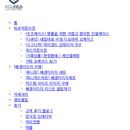
홈
피규어장식장
[굿즈케이스] 명품을 위한 가볍고 편리한 진열케이스
[디큐브] 내맘데로 구성 디오라마 쇼케이스
[시그니처] 하이앤드 인테리어 가구
위스키장식장
[기획상품] 한정판매 / 개인결제창
기타 쇼케이스 보기
[배경이미지 구매]
[루니트] 배경이미지 세트
[퍼니처스마트] 배경이미지세트
커스텀 사이즈 이미지 구매
배경이미지 리스트 열람하기
악세사리
영상클립
후기
고객 후기 블로그
장식장 인테리어
아이언맨
마블