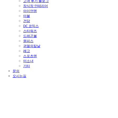
고객 후기 블로그
장식장 인테리어
아이언맨
마블
건담
DC 코믹스
스타워즈
드래곤볼
원피스
귀멸의칼날
레고
스포츠맨
미소녀
기타
문의
오시는길