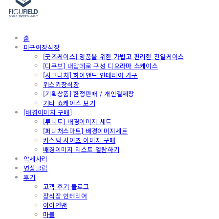
홈
피규어장식장
[굿즈케이스] 명품을 위한 가볍고 편리한 진열케이스
[디큐브] 내맘데로 구성 디오라마 쇼케이스
[시그니처] 하이앤드 인테리어 가구
위스키장식장
[기획상품] 한정판매 / 개인결제창
기타 쇼케이스 보기
[배경이미지 구매]
[루니트] 배경이미지 세트
[퍼니처스마트] 배경이미지세트
커스텀 사이즈 이미지 구매
배경이미지 리스트 열람하기
악세사리
영상클립
후기
고객 후기 블로그
장식장 인테리어
아이언맨
마블