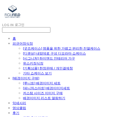
LOG IN
로그인
홈
피규어장식장
[굿즈케이스] 명품을 위한 가볍고 편리한 진열케이스
[디큐브] 내맘데로 구성 디오라마 쇼케이스
[시그니처] 하이앤드 인테리어 가구
위스키장식장
[기획상품] 한정판매 / 개인결제창
기타 쇼케이스 보기
[배경이미지 구매]
[루니트] 배경이미지 세트
[퍼니처스마트] 배경이미지세트
커스텀 사이즈 이미지 구매
배경이미지 리스트 열람하기
악세사리
영상클립
후기