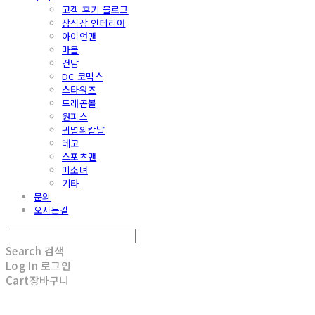
고객 후기 블로그
장식장 인테리어
아이언맨
마블
건담
DC 코믹스
스타워즈
드래곤볼
원피스
귀멸의칼날
레고
스포츠맨
미소녀
기타
문의
오시는길
Search
검색
Log In
로그인
Cart
장바구니