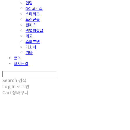
건담
DC 코믹스
스타워즈
드래곤볼
원피스
귀멸의칼날
레고
스포츠맨
미소녀
기타
문의
오시는길
Search
검색
Log In
로그인
Cart
장바구니