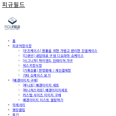
피규필드
홈
피규어장식장
[굿즈케이스] 명품을 위한 가볍고 편리한 진열케이스
[디큐브] 내맘데로 구성 디오라마 쇼케이스
[시그니처] 하이앤드 인테리어 가구
위스키장식장
[기획상품] 한정판매 / 개인결제창
기타 쇼케이스 보기
[배경이미지 구매]
[루니트] 배경이미지 세트
[퍼니처스마트] 배경이미지세트
커스텀 사이즈 이미지 구매
배경이미지 리스트 열람하기
악세사리
영상클립
후기