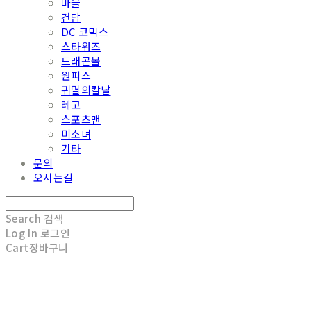
마블
건담
DC 코믹스
스타워즈
드래곤볼
원피스
귀멸의칼날
레고
스포츠맨
미소녀
기타
문의
오시는길
Search
검색
Log In
로그인
Cart
장바구니