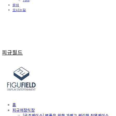
기타
문의
오시는길
피규필드
홈
피규어장식장
[굿즈케이스] 명품을 위한 가볍고 편리한 진열케이스