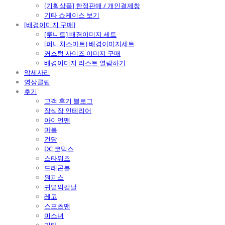
[기획상품] 한정판매 / 개인결제창
기타 쇼케이스 보기
[배경이미지 구매]
[루니트] 배경이미지 세트
[퍼니처스마트] 배경이미지세트
커스텀 사이즈 이미지 구매
배경이미지 리스트 열람하기
악세사리
영상클립
후기
고객 후기 블로그
장식장 인테리어
아이언맨
마블
건담
DC 코믹스
스타워즈
드래곤볼
원피스
귀멸의칼날
레고
스포츠맨
미소녀