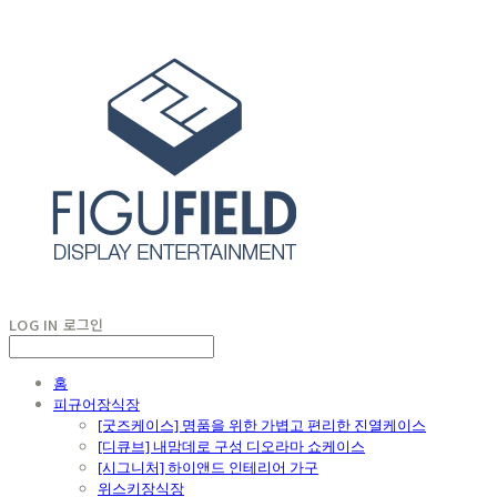
LOG IN
로그인
홈
피규어장식장
[굿즈케이스] 명품을 위한 가볍고 편리한 진열케이스
[디큐브] 내맘데로 구성 디오라마 쇼케이스
[시그니처] 하이앤드 인테리어 가구
위스키장식장