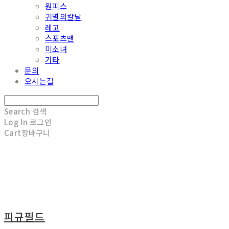
원피스
귀멸의칼날
레고
스포츠맨
미소녀
기타
문의
오시는길
Search
검색
Log In
로그인
Cart
장바구니
피규필드