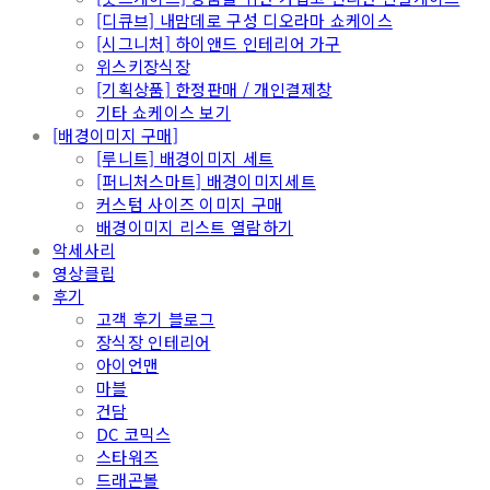
[디큐브] 내맘데로 구성 디오라마 쇼케이스
[시그니처] 하이앤드 인테리어 가구
위스키장식장
[기획상품] 한정판매 / 개인결제창
기타 쇼케이스 보기
[배경이미지 구매]
[루니트] 배경이미지 세트
[퍼니처스마트] 배경이미지세트
커스텀 사이즈 이미지 구매
배경이미지 리스트 열람하기
악세사리
영상클립
후기
고객 후기 블로그
장식장 인테리어
아이언맨
마블
건담
DC 코믹스
스타워즈
드래곤볼