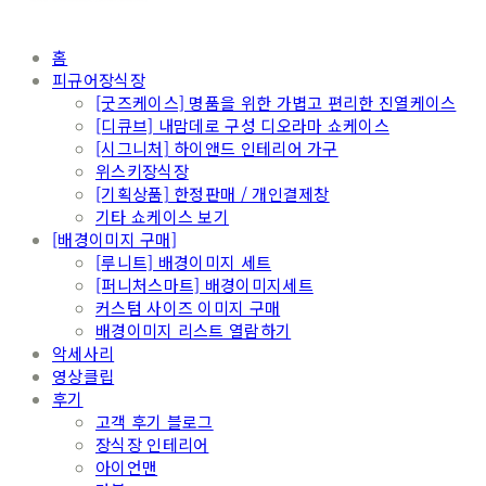
홈
피규어장식장
[굿즈케이스] 명품을 위한 가볍고 편리한 진열케이스
[디큐브] 내맘데로 구성 디오라마 쇼케이스
[시그니처] 하이앤드 인테리어 가구
위스키장식장
[기획상품] 한정판매 / 개인결제창
기타 쇼케이스 보기
[배경이미지 구매]
[루니트] 배경이미지 세트
[퍼니처스마트] 배경이미지세트
커스텀 사이즈 이미지 구매
배경이미지 리스트 열람하기
악세사리
영상클립
후기
고객 후기 블로그
장식장 인테리어
아이언맨