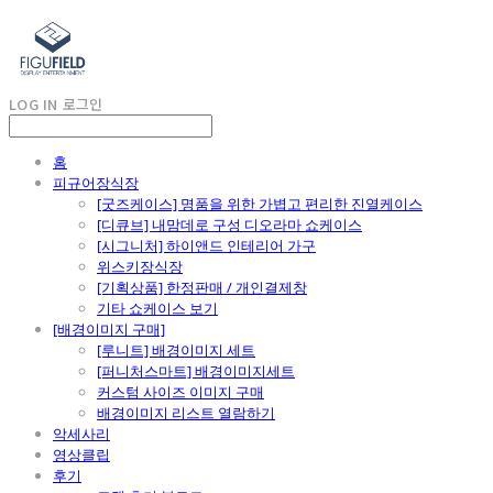
LOG IN
로그인
홈
피규어장식장
[굿즈케이스] 명품을 위한 가볍고 편리한 진열케이스
[디큐브] 내맘데로 구성 디오라마 쇼케이스
[시그니처] 하이앤드 인테리어 가구
위스키장식장
[기획상품] 한정판매 / 개인결제창
기타 쇼케이스 보기
[배경이미지 구매]
[루니트] 배경이미지 세트
[퍼니처스마트] 배경이미지세트
커스텀 사이즈 이미지 구매
배경이미지 리스트 열람하기
악세사리
영상클립
후기