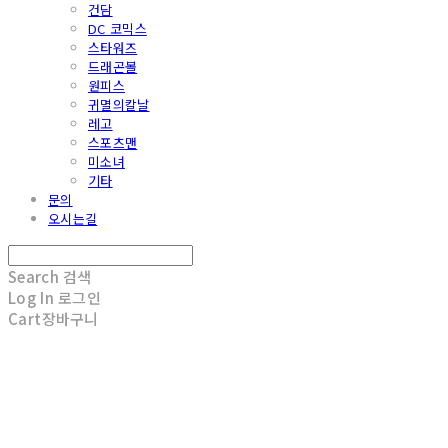
건담
DC 코믹스
스타워즈
드래곤볼
원피스
귀멸의칼날
레고
스포츠맨
미소녀
기타
문의
오시는길
Search
검색
Log In
로그인
Cart
장바구니