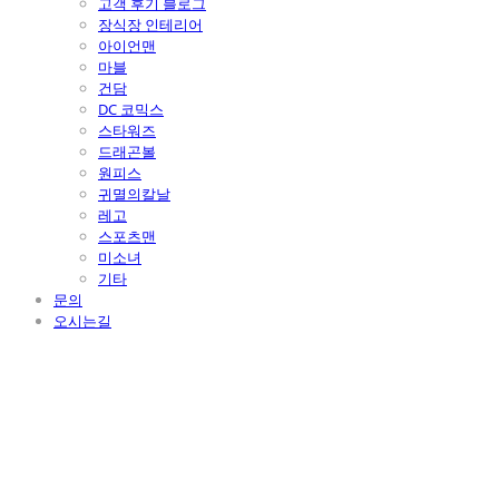
고객 후기 블로그
장식장 인테리어
아이언맨
마블
건담
DC 코믹스
스타워즈
드래곤볼
원피스
귀멸의칼날
레고
스포츠맨
미소녀
기타
문의
오시는길