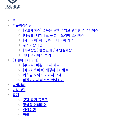
홈
피규어장식장
[굿즈케이스] 명품을 위한 가볍고 편리한 진열케이스
[디큐브] 내맘데로 구성 디오라마 쇼케이스
[시그니처] 하이앤드 인테리어 가구
위스키장식장
[기획상품] 한정판매 / 개인결제창
기타 쇼케이스 보기
[배경이미지 구매]
[루니트] 배경이미지 세트
[퍼니처스마트] 배경이미지세트
커스텀 사이즈 이미지 구매
배경이미지 리스트 열람하기
악세사리
영상클립
후기
고객 후기 블로그
장식장 인테리어
아이언맨
마블