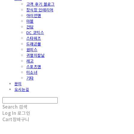
고객 후기 블로그
장식장 인테리어
아이언맨
마블
건담
DC 코믹스
스타워즈
드래곤볼
원피스
귀멸의칼날
레고
스포츠맨
미소녀
기타
문의
오시는길
Search
검색
Log In
로그인
Cart
장바구니