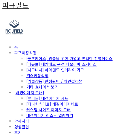
피규필드
홈
피규어장식장
[굿즈케이스] 명품을 위한 가볍고 편리한 진열케이스
[디큐브] 내맘데로 구성 디오라마 쇼케이스
[시그니처] 하이앤드 인테리어 가구
위스키장식장
[기획상품] 한정판매 / 개인결제창
기타 쇼케이스 보기
[배경이미지 구매]
[루니트] 배경이미지 세트
[퍼니처스마트] 배경이미지세트
커스텀 사이즈 이미지 구매
배경이미지 리스트 열람하기
악세사리
영상클립
후기