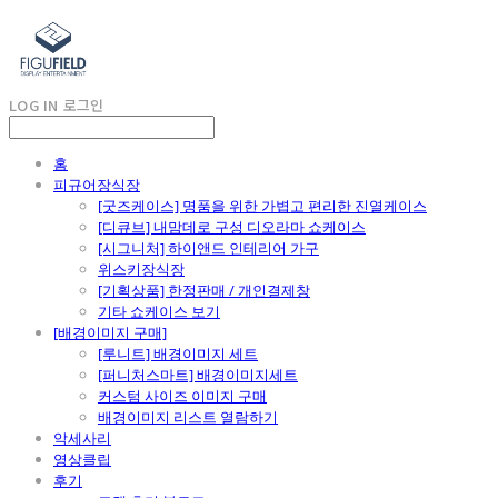
LOG IN
로그인
홈
피규어장식장
[굿즈케이스] 명품을 위한 가볍고 편리한 진열케이스
[디큐브] 내맘데로 구성 디오라마 쇼케이스
[시그니처] 하이앤드 인테리어 가구
위스키장식장
[기획상품] 한정판매 / 개인결제창
기타 쇼케이스 보기
[배경이미지 구매]
[루니트] 배경이미지 세트
[퍼니처스마트] 배경이미지세트
커스텀 사이즈 이미지 구매
배경이미지 리스트 열람하기
악세사리
영상클립
후기