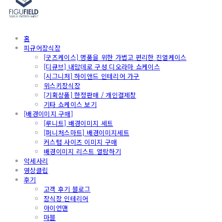
홈
피규어장식장
[굿즈케이스] 명품을 위한 가볍고 편리한 진열케이스
[디큐브] 내맘데로 구성 디오라마 쇼케이스
[시그니처] 하이앤드 인테리어 가구
위스키장식장
[기획상품] 한정판매 / 개인결제창
기타 쇼케이스 보기
[배경이미지 구매]
[루니트] 배경이미지 세트
[퍼니처스마트] 배경이미지세트
커스텀 사이즈 이미지 구매
배경이미지 리스트 열람하기
악세사리
영상클립
후기
고객 후기 블로그
장식장 인테리어
아이언맨
마블