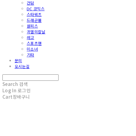
건담
DC 코믹스
스타워즈
드래곤볼
원피스
귀멸의칼날
레고
스포츠맨
미소녀
기타
문의
오시는길
Search
검색
Log In
로그인
Cart
장바구니