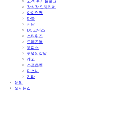
고객 후기 블로그
장식장 인테리어
아이언맨
마블
건담
DC 코믹스
스타워즈
드래곤볼
원피스
귀멸의칼날
레고
스포츠맨
미소녀
기타
문의
오시는길