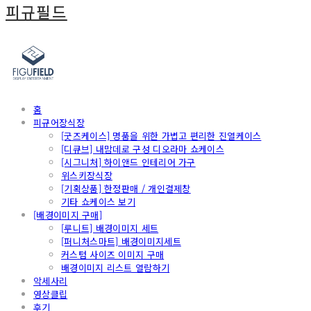
피규필드
홈
피규어장식장
[굿즈케이스] 명품을 위한 가볍고 편리한 진열케이스
[디큐브] 내맘데로 구성 디오라마 쇼케이스
[시그니처] 하이앤드 인테리어 가구
위스키장식장
[기획상품] 한정판매 / 개인결제창
기타 쇼케이스 보기
[배경이미지 구매]
[루니트] 배경이미지 세트
[퍼니처스마트] 배경이미지세트
커스텀 사이즈 이미지 구매
배경이미지 리스트 열람하기
악세사리
영상클립
후기