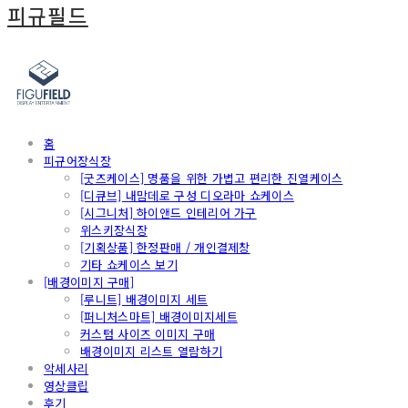
피규필드
홈
피규어장식장
[굿즈케이스] 명품을 위한 가볍고 편리한 진열케이스
[디큐브] 내맘데로 구성 디오라마 쇼케이스
[시그니처] 하이앤드 인테리어 가구
위스키장식장
[기획상품] 한정판매 / 개인결제창
기타 쇼케이스 보기
[배경이미지 구매]
[루니트] 배경이미지 세트
[퍼니처스마트] 배경이미지세트
커스텀 사이즈 이미지 구매
배경이미지 리스트 열람하기
악세사리
영상클립
후기