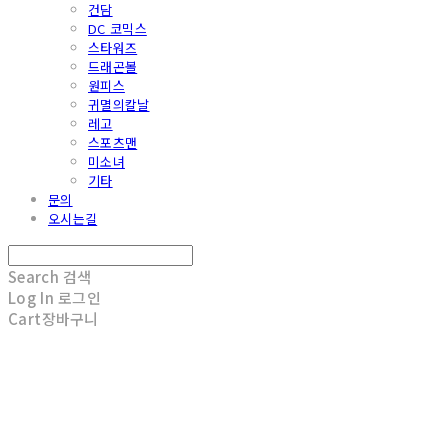
건담
DC 코믹스
스타워즈
드래곤볼
원피스
귀멸의칼날
레고
스포츠맨
미소녀
기타
문의
오시는길
Search
검색
Log In
로그인
Cart
장바구니