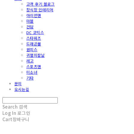
고객 후기 블로그
장식장 인테리어
아이언맨
마블
건담
DC 코믹스
스타워즈
드래곤볼
원피스
귀멸의칼날
레고
스포츠맨
미소녀
기타
문의
오시는길
Search
검색
Log In
로그인
Cart
장바구니