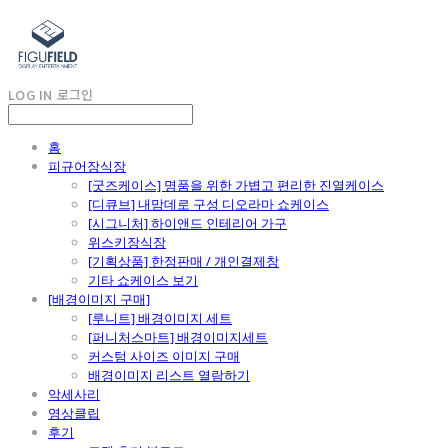
LOG IN
로그인
홈
피규어장식장
[굿즈케이스] 명품을 위한 가볍고 편리한 진열케이스
[디큐브] 내맘데로 구성 디오라마 쇼케이스
[시그니처] 하이앤드 인테리어 가구
위스키장식장
[기획상품] 한정판매 / 개인결제창
기타 쇼케이스 보기
[배경이미지 구매]
[루니트] 배경이미지 세트
[퍼니처스마트] 배경이미지세트
커스텀 사이즈 이미지 구매
배경이미지 리스트 열람하기
악세사리
영상클립
후기