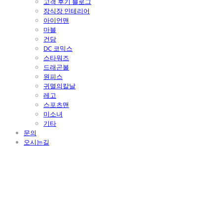
고객 후기 블로그
장식장 인테리어
아이언맨
마블
건담
DC 코믹스
스타워즈
드래곤볼
원피스
귀멸의칼날
레고
스포츠맨
미소녀
기타
문의
오시는길