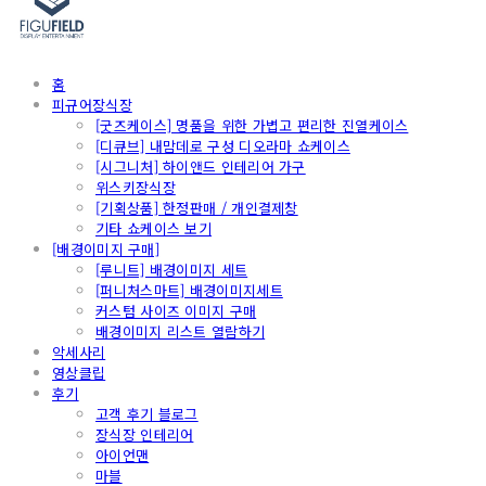
홈
피규어장식장
[굿즈케이스] 명품을 위한 가볍고 편리한 진열케이스
[디큐브] 내맘데로 구성 디오라마 쇼케이스
[시그니처] 하이앤드 인테리어 가구
위스키장식장
[기획상품] 한정판매 / 개인결제창
기타 쇼케이스 보기
[배경이미지 구매]
[루니트] 배경이미지 세트
[퍼니처스마트] 배경이미지세트
커스텀 사이즈 이미지 구매
배경이미지 리스트 열람하기
악세사리
영상클립
후기
고객 후기 블로그
장식장 인테리어
아이언맨
마블