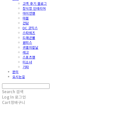
고객 후기 블로그
장식장 인테리어
아이언맨
마블
건담
DC 코믹스
스타워즈
드래곤볼
원피스
귀멸의칼날
레고
스포츠맨
미소녀
기타
문의
오시는길
Search
검색
Log In
로그인
Cart
장바구니