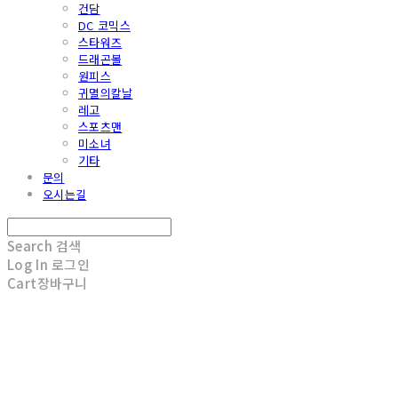
건담
DC 코믹스
스타워즈
드래곤볼
원피스
귀멸의칼날
레고
스포츠맨
미소녀
기타
문의
오시는길
Search
검색
Log In
로그인
Cart
장바구니