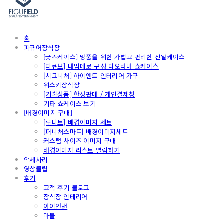
홈
피규어장식장
[굿즈케이스] 명품을 위한 가볍고 편리한 진열케이스
[디큐브] 내맘데로 구성 디오라마 쇼케이스
[시그니처] 하이앤드 인테리어 가구
위스키장식장
[기획상품] 한정판매 / 개인결제창
기타 쇼케이스 보기
[배경이미지 구매]
[루니트] 배경이미지 세트
[퍼니처스마트] 배경이미지세트
커스텀 사이즈 이미지 구매
배경이미지 리스트 열람하기
악세사리
영상클립
후기
고객 후기 블로그
장식장 인테리어
아이언맨
마블