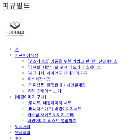
피규필드
홈
피규어장식장
[굿즈케이스] 명품을 위한 가볍고 편리한 진열케이스
[디큐브] 내맘데로 구성 디오라마 쇼케이스
[시그니처] 하이앤드 인테리어 가구
위스키장식장
[기획상품] 한정판매 / 개인결제창
기타 쇼케이스 보기
[배경이미지 구매]
[루니트] 배경이미지 세트
[퍼니처스마트] 배경이미지세트
커스텀 사이즈 이미지 구매
배경이미지 리스트 열람하기
악세사리
영상클립
후기