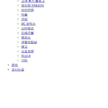
고객 후기 블로그
장식장 인테리어
아이언맨
마블
건담
DC 코믹스
스타워즈
드래곤볼
원피스
귀멸의칼날
레고
스포츠맨
미소녀
기타
문의
오시는길