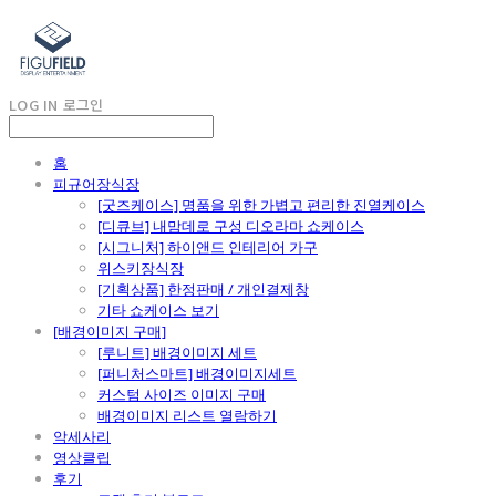
LOG IN
로그인
홈
피규어장식장
[굿즈케이스] 명품을 위한 가볍고 편리한 진열케이스
[디큐브] 내맘데로 구성 디오라마 쇼케이스
[시그니처] 하이앤드 인테리어 가구
위스키장식장
[기획상품] 한정판매 / 개인결제창
기타 쇼케이스 보기
[배경이미지 구매]
[루니트] 배경이미지 세트
[퍼니처스마트] 배경이미지세트
커스텀 사이즈 이미지 구매
배경이미지 리스트 열람하기
악세사리
영상클립
후기