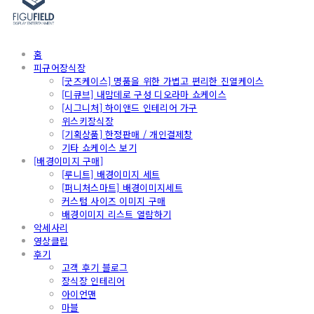
홈
피규어장식장
[굿즈케이스] 명품을 위한 가볍고 편리한 진열케이스
[디큐브] 내맘데로 구성 디오라마 쇼케이스
[시그니처] 하이앤드 인테리어 가구
위스키장식장
[기획상품] 한정판매 / 개인결제창
기타 쇼케이스 보기
[배경이미지 구매]
[루니트] 배경이미지 세트
[퍼니처스마트] 배경이미지세트
커스텀 사이즈 이미지 구매
배경이미지 리스트 열람하기
악세사리
영상클립
후기
고객 후기 블로그
장식장 인테리어
아이언맨
마블