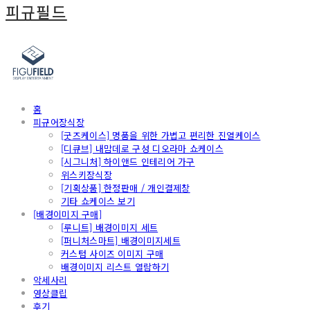
피규필드
홈
피규어장식장
[굿즈케이스] 명품을 위한 가볍고 편리한 진열케이스
[디큐브] 내맘데로 구성 디오라마 쇼케이스
[시그니처] 하이앤드 인테리어 가구
위스키장식장
[기획상품] 한정판매 / 개인결제창
기타 쇼케이스 보기
[배경이미지 구매]
[루니트] 배경이미지 세트
[퍼니처스마트] 배경이미지세트
커스텀 사이즈 이미지 구매
배경이미지 리스트 열람하기
악세사리
영상클립
후기