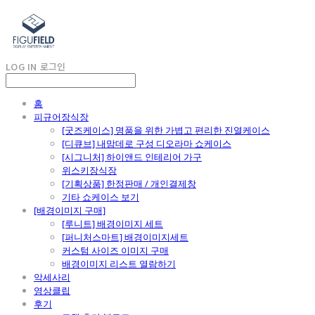
LOG IN
로그인
홈
피규어장식장
[굿즈케이스] 명품을 위한 가볍고 편리한 진열케이스
[디큐브] 내맘데로 구성 디오라마 쇼케이스
[시그니처] 하이앤드 인테리어 가구
위스키장식장
[기획상품] 한정판매 / 개인결제창
기타 쇼케이스 보기
[배경이미지 구매]
[루니트] 배경이미지 세트
[퍼니처스마트] 배경이미지세트
커스텀 사이즈 이미지 구매
배경이미지 리스트 열람하기
악세사리
영상클립
후기