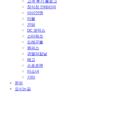
고객 후기 블로그
장식장 인테리어
아이언맨
마블
건담
DC 코믹스
스타워즈
드래곤볼
원피스
귀멸의칼날
레고
스포츠맨
미소녀
기타
문의
오시는길