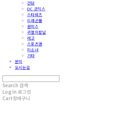
건담
DC 코믹스
스타워즈
드래곤볼
원피스
귀멸의칼날
레고
스포츠맨
미소녀
기타
문의
오시는길
Search
검색
Log In
로그인
Cart
장바구니