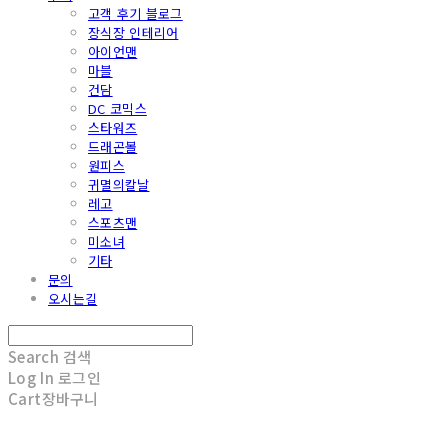
고객 후기 블로그
장식장 인테리어
아이언맨
마블
건담
DC 코믹스
스타워즈
드래곤볼
원피스
귀멸의칼날
레고
스포츠맨
미소녀
기타
문의
오시는길
Search
검색
Log In
로그인
Cart
장바구니