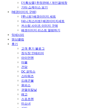
[기획상품] 한정판매 / 개인결제창
기타 쇼케이스 보기
[배경이미지 구매]
[루니트] 배경이미지 세트
[퍼니처스마트] 배경이미지세트
커스텀 사이즈 이미지 구매
배경이미지 리스트 열람하기
악세사리
영상클립
후기
고객 후기 블로그
장식장 인테리어
아이언맨
마블
건담
DC 코믹스
스타워즈
드래곤볼
원피스
귀멸의칼날
레고
스포츠맨
미소녀