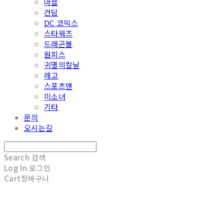
마블
건담
DC 코믹스
스타워즈
드래곤볼
원피스
귀멸의칼날
레고
스포츠맨
미소녀
기타
문의
오시는길
Search
검색
Log In
로그인
Cart
장바구니