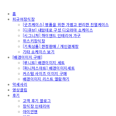
홈
피규어장식장
[굿즈케이스] 명품을 위한 가볍고 편리한 진열케이스
[디큐브] 내맘데로 구성 디오라마 쇼케이스
[시그니처] 하이앤드 인테리어 가구
위스키장식장
[기획상품] 한정판매 / 개인결제창
기타 쇼케이스 보기
[배경이미지 구매]
[루니트] 배경이미지 세트
[퍼니처스마트] 배경이미지세트
커스텀 사이즈 이미지 구매
배경이미지 리스트 열람하기
악세사리
영상클립
후기
고객 후기 블로그
장식장 인테리어
아이언맨