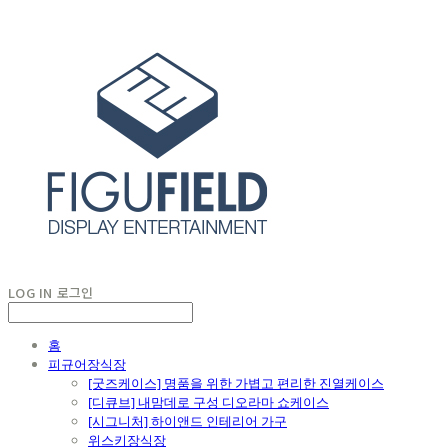
LOG IN
로그인
홈
피규어장식장
[굿즈케이스] 명품을 위한 가볍고 편리한 진열케이스
[디큐브] 내맘데로 구성 디오라마 쇼케이스
[시그니처] 하이앤드 인테리어 가구
위스키장식장