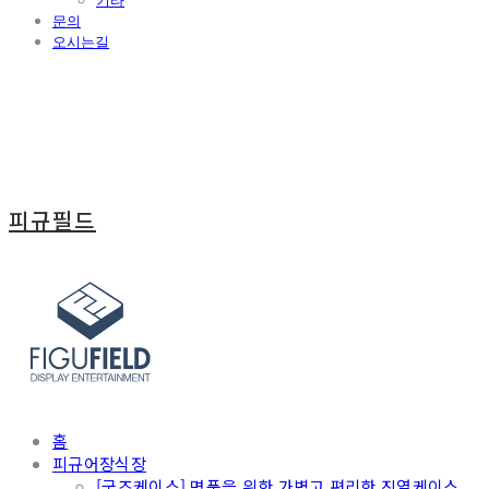
기타
문의
오시는길
피규필드
홈
피규어장식장
[굿즈케이스] 명품을 위한 가볍고 편리한 진열케이스