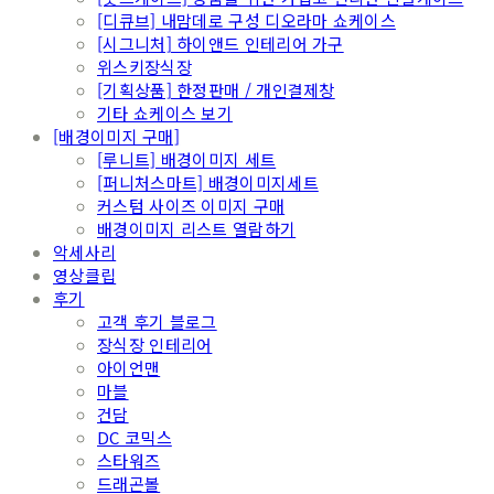
[디큐브] 내맘데로 구성 디오라마 쇼케이스
[시그니처] 하이앤드 인테리어 가구
위스키장식장
[기획상품] 한정판매 / 개인결제창
기타 쇼케이스 보기
[배경이미지 구매]
[루니트] 배경이미지 세트
[퍼니처스마트] 배경이미지세트
커스텀 사이즈 이미지 구매
배경이미지 리스트 열람하기
악세사리
영상클립
후기
고객 후기 블로그
장식장 인테리어
아이언맨
마블
건담
DC 코믹스
스타워즈
드래곤볼