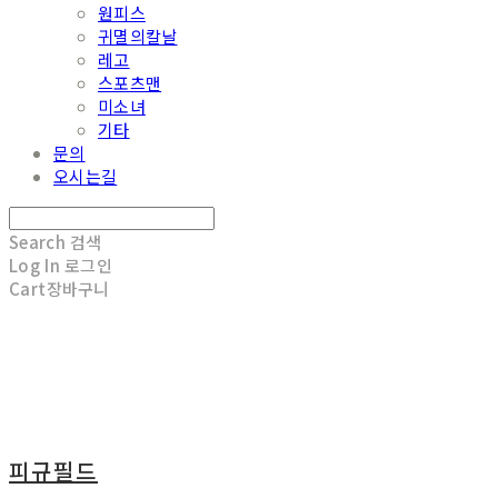
원피스
귀멸의칼날
레고
스포츠맨
미소녀
기타
문의
오시는길
Search
검색
Log In
로그인
Cart
장바구니
피규필드