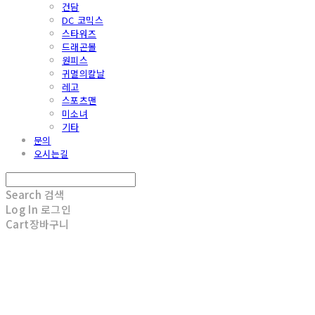
건담
DC 코믹스
스타워즈
드래곤볼
원피스
귀멸의칼날
레고
스포츠맨
미소녀
기타
문의
오시는길
Search
검색
Log In
로그인
Cart
장바구니