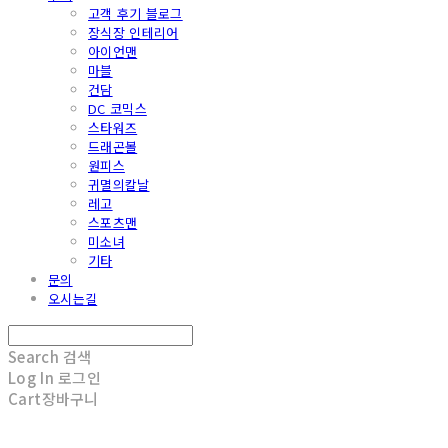
고객 후기 블로그
장식장 인테리어
아이언맨
마블
건담
DC 코믹스
스타워즈
드래곤볼
원피스
귀멸의칼날
레고
스포츠맨
미소녀
기타
문의
오시는길
Search
검색
Log In
로그인
Cart
장바구니