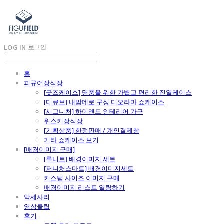
LOG IN
로그인
홈
피규어장식장
[굿즈케이스] 명품을 위한 가볍고 편리한 진열케이스
[디큐브] 내맘데로 구성 디오라마 쇼케이스
[시그니처] 하이앤드 인테리어 가구
위스키장식장
[기획상품] 한정판매 / 개인결제창
기타 쇼케이스 보기
[배경이미지 구매]
[루니트] 배경이미지 세트
[퍼니처스마트] 배경이미지세트
커스텀 사이즈 이미지 구매
배경이미지 리스트 열람하기
악세사리
영상클립
후기