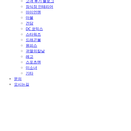
고객 후기 블로그
장식장 인테리어
아이언맨
마블
건담
DC 코믹스
스타워즈
드래곤볼
원피스
귀멸의칼날
레고
스포츠맨
미소녀
기타
문의
오시는길