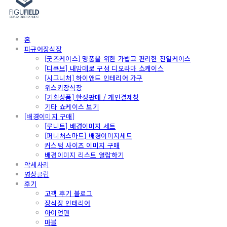
홈
피규어장식장
[굿즈케이스] 명품을 위한 가볍고 편리한 진열케이스
[디큐브] 내맘데로 구성 디오라마 쇼케이스
[시그니처] 하이앤드 인테리어 가구
위스키장식장
[기획상품] 한정판매 / 개인결제창
기타 쇼케이스 보기
[배경이미지 구매]
[루니트] 배경이미지 세트
[퍼니처스마트] 배경이미지세트
커스텀 사이즈 이미지 구매
배경이미지 리스트 열람하기
악세사리
영상클립
후기
고객 후기 블로그
장식장 인테리어
아이언맨
마블