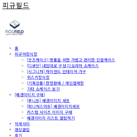
피규필드
홈
피규어장식장
[굿즈케이스] 명품을 위한 가볍고 편리한 진열케이스
[디큐브] 내맘데로 구성 디오라마 쇼케이스
[시그니처] 하이앤드 인테리어 가구
위스키장식장
[기획상품] 한정판매 / 개인결제창
기타 쇼케이스 보기
[배경이미지 구매]
[루니트] 배경이미지 세트
[퍼니처스마트] 배경이미지세트
커스텀 사이즈 이미지 구매
배경이미지 리스트 열람하기
악세사리
영상클립
후기