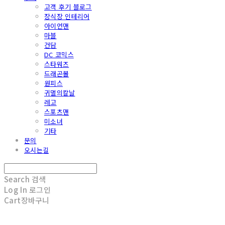
고객 후기 블로그
장식장 인테리어
아이언맨
마블
건담
DC 코믹스
스타워즈
드래곤볼
원피스
귀멸의칼날
레고
스포츠맨
미소녀
기타
문의
오시는길
Search
검색
Log In
로그인
Cart
장바구니