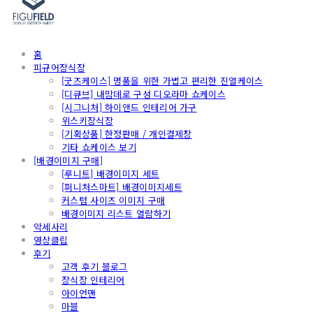
홈
피규어장식장
[굿즈케이스] 명품을 위한 가볍고 편리한 진열케이스
[디큐브] 내맘데로 구성 디오라마 쇼케이스
[시그니처] 하이앤드 인테리어 가구
위스키장식장
[기획상품] 한정판매 / 개인결제창
기타 쇼케이스 보기
[배경이미지 구매]
[루니트] 배경이미지 세트
[퍼니처스마트] 배경이미지세트
커스텀 사이즈 이미지 구매
배경이미지 리스트 열람하기
악세사리
영상클립
후기
고객 후기 블로그
장식장 인테리어
아이언맨
마블