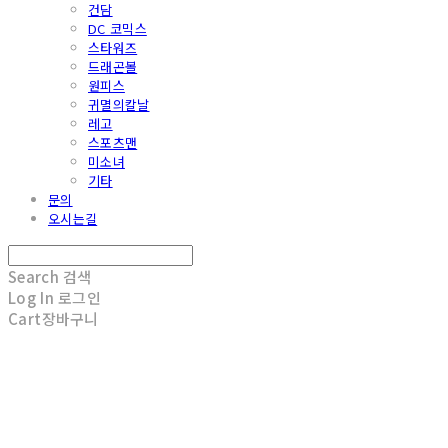
건담
DC 코믹스
스타워즈
드래곤볼
원피스
귀멸의칼날
레고
스포츠맨
미소녀
기타
문의
오시는길
Search
검색
Log In
로그인
Cart
장바구니