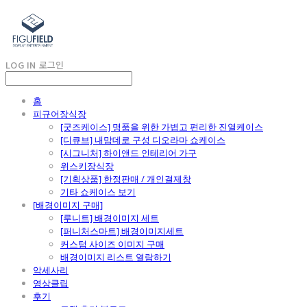
LOG IN
로그인
홈
피규어장식장
[굿즈케이스] 명품을 위한 가볍고 편리한 진열케이스
[디큐브] 내맘데로 구성 디오라마 쇼케이스
[시그니처] 하이앤드 인테리어 가구
위스키장식장
[기획상품] 한정판매 / 개인결제창
기타 쇼케이스 보기
[배경이미지 구매]
[루니트] 배경이미지 세트
[퍼니처스마트] 배경이미지세트
커스텀 사이즈 이미지 구매
배경이미지 리스트 열람하기
악세사리
영상클립
후기