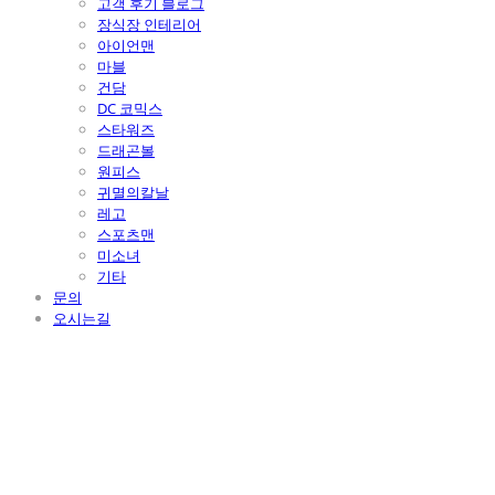
고객 후기 블로그
장식장 인테리어
아이언맨
마블
건담
DC 코믹스
스타워즈
드래곤볼
원피스
귀멸의칼날
레고
스포츠맨
미소녀
기타
문의
오시는길