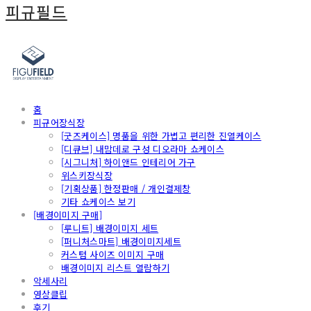
피규필드
홈
피규어장식장
[굿즈케이스] 명품을 위한 가볍고 편리한 진열케이스
[디큐브] 내맘데로 구성 디오라마 쇼케이스
[시그니처] 하이앤드 인테리어 가구
위스키장식장
[기획상품] 한정판매 / 개인결제창
기타 쇼케이스 보기
[배경이미지 구매]
[루니트] 배경이미지 세트
[퍼니처스마트] 배경이미지세트
커스텀 사이즈 이미지 구매
배경이미지 리스트 열람하기
악세사리
영상클립
후기