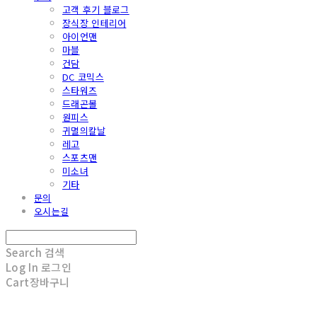
고객 후기 블로그
장식장 인테리어
아이언맨
마블
건담
DC 코믹스
스타워즈
드래곤볼
원피스
귀멸의칼날
레고
스포츠맨
미소녀
기타
문의
오시는길
Search
검색
Log In
로그인
Cart
장바구니