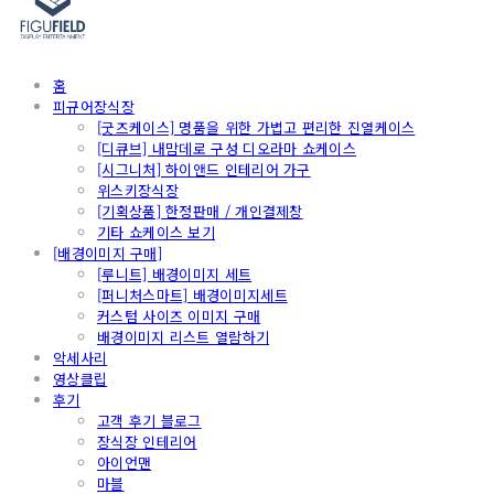
홈
피규어장식장
[굿즈케이스] 명품을 위한 가볍고 편리한 진열케이스
[디큐브] 내맘데로 구성 디오라마 쇼케이스
[시그니처] 하이앤드 인테리어 가구
위스키장식장
[기획상품] 한정판매 / 개인결제창
기타 쇼케이스 보기
[배경이미지 구매]
[루니트] 배경이미지 세트
[퍼니처스마트] 배경이미지세트
커스텀 사이즈 이미지 구매
배경이미지 리스트 열람하기
악세사리
영상클립
후기
고객 후기 블로그
장식장 인테리어
아이언맨
마블