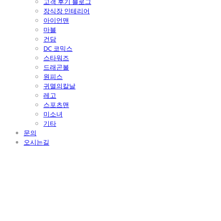
고객 후기 블로그
장식장 인테리어
아이언맨
마블
건담
DC 코믹스
스타워즈
드래곤볼
원피스
귀멸의칼날
레고
스포츠맨
미소녀
기타
문의
오시는길