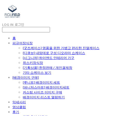
LOG IN
로그인
홈
피규어장식장
[굿즈케이스] 명품을 위한 가볍고 편리한 진열케이스
[디큐브] 내맘데로 구성 디오라마 쇼케이스
[시그니처] 하이앤드 인테리어 가구
위스키장식장
[기획상품] 한정판매 / 개인결제창
기타 쇼케이스 보기
[배경이미지 구매]
[루니트] 배경이미지 세트
[퍼니처스마트] 배경이미지세트
커스텀 사이즈 이미지 구매
배경이미지 리스트 열람하기
악세사리
영상클립
후기