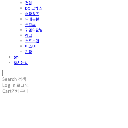
건담
DC 코믹스
스타워즈
드래곤볼
원피스
귀멸의칼날
레고
스포츠맨
미소녀
기타
문의
오시는길
Search
검색
Log In
로그인
Cart
장바구니