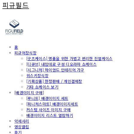
피규필드
홈
피규어장식장
[굿즈케이스] 명품을 위한 가볍고 편리한 진열케이스
[디큐브] 내맘데로 구성 디오라마 쇼케이스
[시그니처] 하이앤드 인테리어 가구
위스키장식장
[기획상품] 한정판매 / 개인결제창
기타 쇼케이스 보기
[배경이미지 구매]
[루니트] 배경이미지 세트
[퍼니처스마트] 배경이미지세트
커스텀 사이즈 이미지 구매
배경이미지 리스트 열람하기
악세사리
영상클립
후기