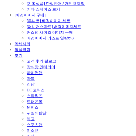
[기획상품] 한정판매 / 개인결제창
기타 쇼케이스 보기
[배경이미지 구매]
[루니트] 배경이미지 세트
[퍼니처스마트] 배경이미지세트
커스텀 사이즈 이미지 구매
배경이미지 리스트 열람하기
악세사리
영상클립
후기
고객 후기 블로그
장식장 인테리어
아이언맨
마블
건담
DC 코믹스
스타워즈
드래곤볼
원피스
귀멸의칼날
레고
스포츠맨
미소녀