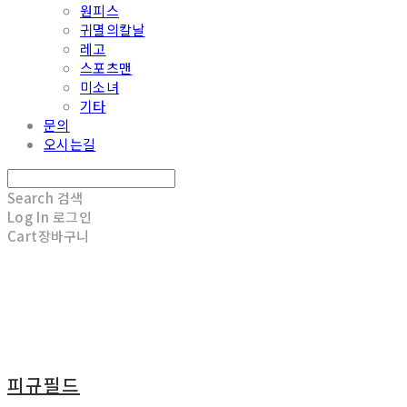
원피스
귀멸의칼날
레고
스포츠맨
미소녀
기타
문의
오시는길
Search
검색
Log In
로그인
Cart
장바구니
피규필드