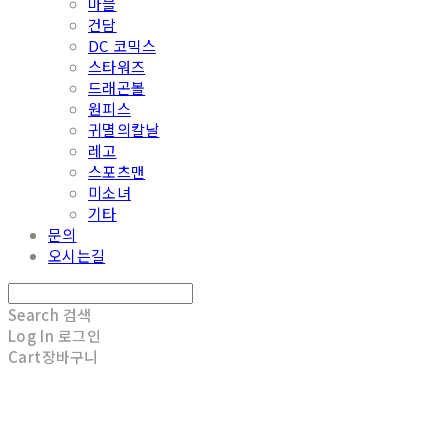
마블
건담
DC 코믹스
스타워즈
드래곤볼
원피스
귀멸의칼날
레고
스포츠맨
미소녀
기타
문의
오시는길
Search
검색
Log In
로그인
Cart
장바구니