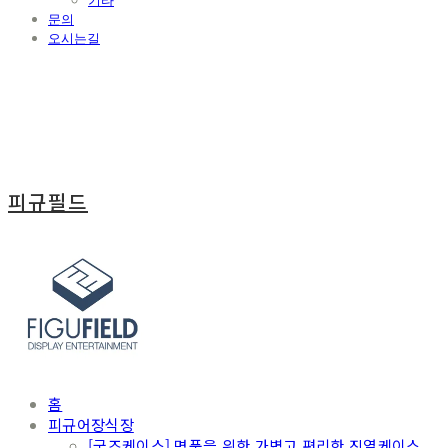
기타
문의
오시는길
피규필드
홈
피규어장식장
[굿즈케이스] 명품을 위한 가볍고 편리한 진열케이스