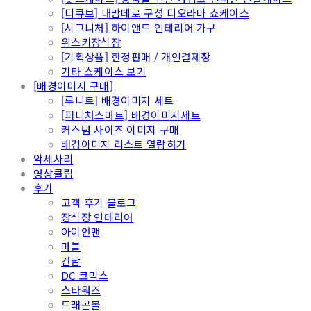
[디큐브] 내맘데로 구성 디오라마 쇼케이스
[시그니처] 하이앤드 인테리어 가구
위스키장식장
[기획상품] 한정판매 / 개인결제창
기타 쇼케이스 보기
[배경이미지 구매]
[루니트] 배경이미지 세트
[퍼니처스마트] 배경이미지세트
커스텀 사이즈 이미지 구매
배경이미지 리스트 열람하기
악세사리
영상클립
후기
고객 후기 블로그
장식장 인테리어
아이언맨
마블
건담
DC 코믹스
스타워즈
드래곤볼