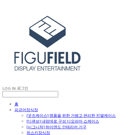
LOG IN
로그인
홈
피규어장식장
[굿즈케이스] 명품을 위한 가볍고 편리한 진열케이스
[디큐브] 내맘데로 구성 디오라마 쇼케이스
[시그니처] 하이앤드 인테리어 가구
위스키장식장