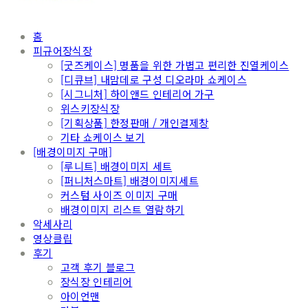
홈
피규어장식장
[굿즈케이스] 명품을 위한 가볍고 편리한 진열케이스
[디큐브] 내맘데로 구성 디오라마 쇼케이스
[시그니처] 하이앤드 인테리어 가구
위스키장식장
[기획상품] 한정판매 / 개인결제창
기타 쇼케이스 보기
[배경이미지 구매]
[루니트] 배경이미지 세트
[퍼니처스마트] 배경이미지세트
커스텀 사이즈 이미지 구매
배경이미지 리스트 열람하기
악세사리
영상클립
후기
고객 후기 블로그
장식장 인테리어
아이언맨